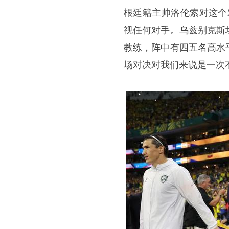
根廷籍主帅洛伦索对这个
视任何对手。乌兹别克斯
教练，阵中有四五名高水
场对决对我们来说是一次