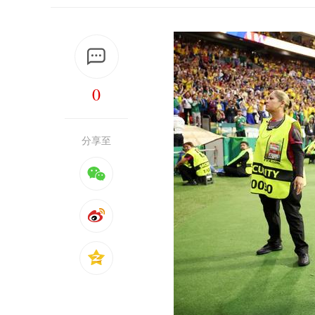
0
分享至