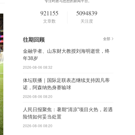
专注时政与思想的新闻平台。
921155
5094839
文章数
关注度
往期回顾
全部
金融学者、山东财大教授刘海明逝世，终
年38岁
2026-08-06 08:32
体坛联播｜国际足联表态继续支持因凡蒂
诺，阿森纳热身赛输球
2026-08-06 08:20
人民日报聚焦：暑期“清凉”项目火热，若遇
险情如何妥当处置
2026-08-06 08:20