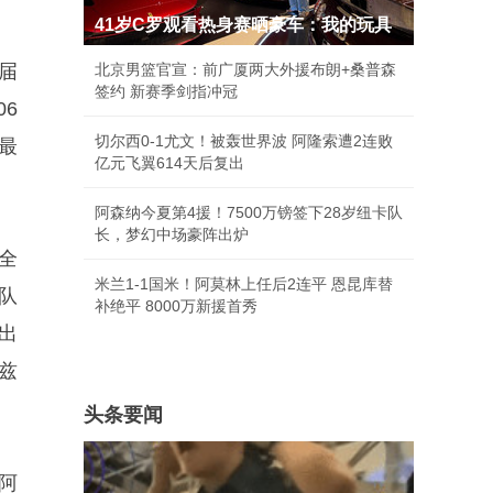
41岁C罗观看热身赛晒豪车：我的玩具
七届
北京男篮官宣：前广厦两大外援布朗+桑普森
签约 新赛季剑指冲冠
06
切尔西0-1尤文！被轰世界波 阿隆索遭2连败
最
亿元飞翼614天后复出
阿森纳今夏第4援！7500万镑签下28岁纽卡队
长，梦幻中场豪阵出炉
全
米兰1-1国米！阿莫林上任后2连平 恩昆库替
队
补绝平 8000万新援首秀
出
兹
头条要闻
阿