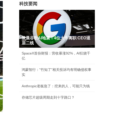
科技要闻
凌晨谷歌AI地震！4位大牛离职 CEO退
居二线
SpaceX首份财报：营收暴涨92%，AI狂烧千
亿
鸿蒙智行："竹知了"相关投诉均有明确侵权事
实
Anthropic老板急了：挖来的人，可能只为钱
存储芯片超级周期走到十字路口？