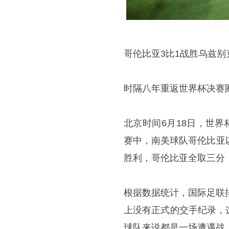
哥伦比亚3比1战胜乌兹别
时隔八年重返世界杯决赛
北京时间6月18日，世
赛中，南美球队哥伦比亚
胜利，哥伦比亚全取三分
根据数据统计，国际足联
上没有正式的交手纪录，
球队来说都是一场遭遇战