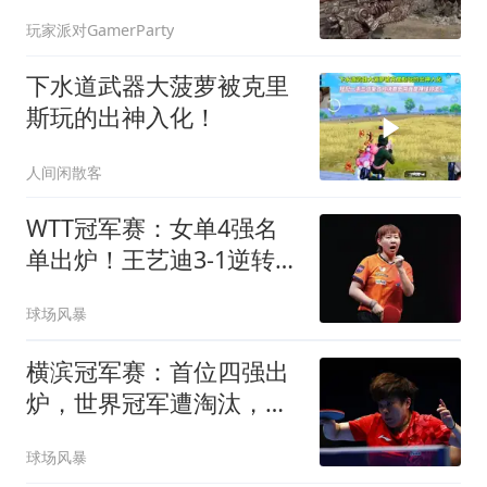
玩家派对GamerParty
下水道武器大菠萝被克里
斯玩的出神入化！
人间闲散客
WTT冠军赛：女单4强名
单出炉！王艺迪3-1逆转晋
级，朱雨玲出局
球场风暴
横滨冠军赛：首位四强出
炉，世界冠军遭淘汰，王
艺迪对阵张本美和
球场风暴