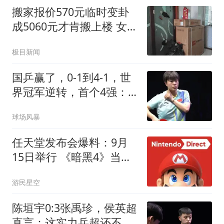
搬家报价570元临时变卦
成5060元才肯搬上楼 女子
傻眼
极目新闻
国乒赢了，0-1到4-1，世
界冠军逆转，首个4强：
王艺迪太牛了，击败朱雨
球场风暴
玲
任天堂发布会爆料：9月
15日举行 《暗黑4》当天
上
游民星空
陈垣宇0:3张禹珍，侯英超
直言：这实力乒超还不开