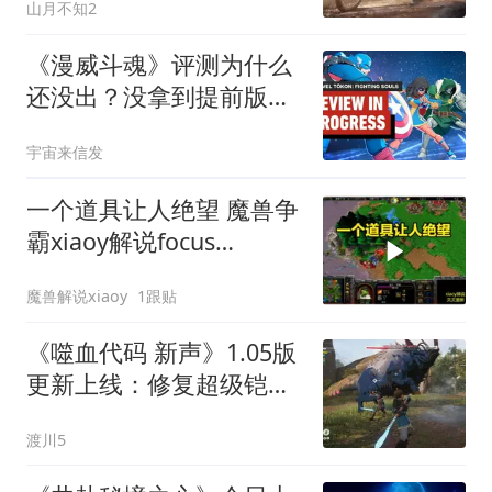
山月不知2
《漫威斗魂》评测为什么
还没出？没拿到提前版，
但公测初印象有了
宇宙来信发
一个道具让人绝望 魔兽争
霸xiaoy解说focus
chaemiko
魔兽解说xiaoy
1跟贴
《噬血代码 新声》1.05版
更新上线：修复超级铠甲
猝死问题，官方预告“非常
渡川5
困难”新难度