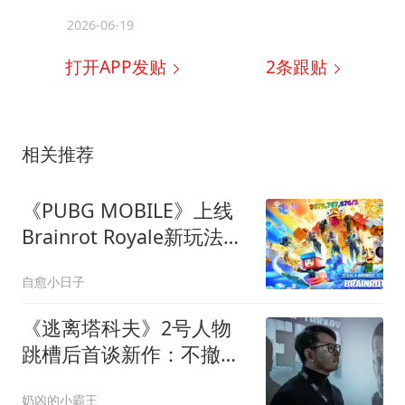
2026-06-19
打开APP发贴
2
条跟贴
相关推荐
《PUBG MOBILE》上线
Brainrot Royale新玩法，
玩家可偷对手的网红迷因
自愈小日子
角色
《逃离塔科夫》2号人物
跳槽后首谈新作：不撤离
也不吃鸡，要靠实力不要
奶凶的小霸王