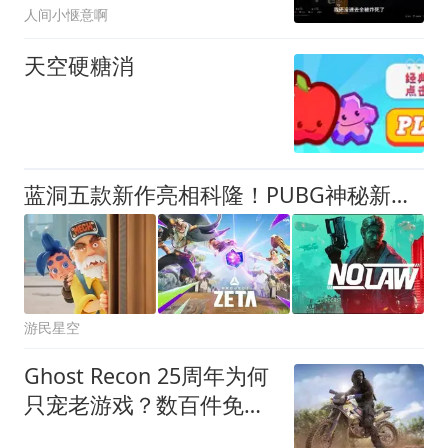
人间小惬意啊
天空硬糖消
蓝洞五款新作亮相科隆！PUBG神秘新作全球首发
游民星空
Ghost Recon 25周年为何
只宠老游戏？数百件免费
内容震撼空降