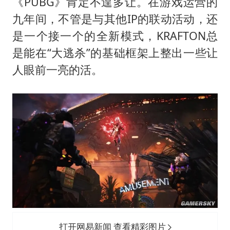
22岁女生独闯南太行失联12天
《PUBG》肯定不遑多让。在游戏运营的
九年间，不管是与其他IP的联动活动，还
薛之谦杭州站演唱会取消
是一个接一个的全新模式，KRAFTON总
张本智和：零封向鹏不意外
是能在“大逃杀”的基础框架上整出一些让
今年第二强台风将带来多大影响
人眼前一亮的活。
“准2万亿”之城点名支持三所大学
习近平心系体育强国建设
打开网易新闻 查看精彩图片