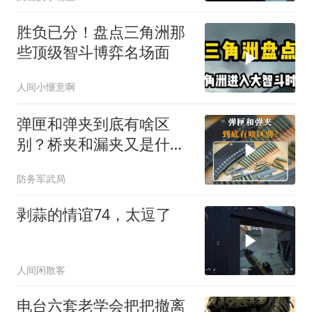
运气
胜负已分！盘点三角洲那
些顶级智斗博弈名场面
人间小惬意啊
弹匣和弹夹到底有啥区
别？桥夹和漏夹又是什
么？
防务军武局
剥蒜的情谊74，太逗了
人间闲散客
电台六套老学会把把撤离