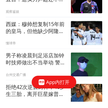
放？差距太明显
观察鉴娱
西媒：穆帅想复制15年前
的皇马，但他缺少阿隆索
这样的球员
懂球帝
男子称凌晨到足浴店加钟
时技师做出不当举动 警方
回应
台州交通广播
App内打开
拒绝42次逆袭封神，46岁
生三胎，离开巨星嫁普通
人，吉赛尔的选择让多少
东方不败然多多
女人清醒