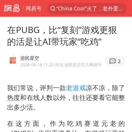
网易号
香港宏福苑火灾或由烟头引起
浙江台州《告全体市民书》
在PUBG，比“复刻”游戏更狠
美拟年底前首次测试“金穹”反导系统
的活是让AI带玩家“吃鸡”
四川宜宾3.4级地震
网约车司机充电时猝死保险拒赔
游民星空
2
陕西柞水泥石流已致2死 仍有1人失联
2026-06-18 11:22
·河北
·游民星空官方网易号
泰国初中生饮弹自尽前开了26枪
我们常说，评判一款
老游戏
凉不凉，除了
多所高校取消艺考
热度和在线人数以外，往往还要看它能整
店主称换“青海拉面”招牌后生意更好
出多少活。
伊斯兰版北约来了吗
上半年国内居民出游人次34.63亿
在这方面，作为吃鸡赛道元老的