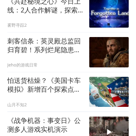
《共赴秘境之心》今日上
线：2人合作解谜，探索
一座会呼吸的古墓？
雾野寻踪2
刺客信条：英灵殿总监回
归育碧！系列烂尾隐患彻
底解除？
Jeho的游戏日常
怕送货枯燥？《美国卡车
模拟》新增百个探索点
Atlas玩法
山月不知2
《战争机器：事变日》公
测多人游戏实机演示