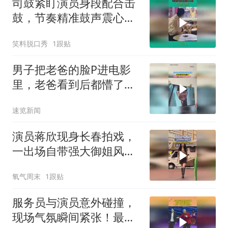
司鼓紧盯演员身段配合击
鼓，节奏精准鼓声震心，
艺术成分太高了！
笑料脱口秀
1跟贴
男子把老爸的脸P进电影
里，老爸看到后都懵了，
网友：好一个“爸王龙”
速览新闻
演员蒋欣现身长春拍戏，
一出场自带强大御姐风
范，拍摄者：这是原相
氧气周末
1跟贴
机，没带一点美颜
服务员与演员意外碰撞，
现场气氛瞬间紧张！最后