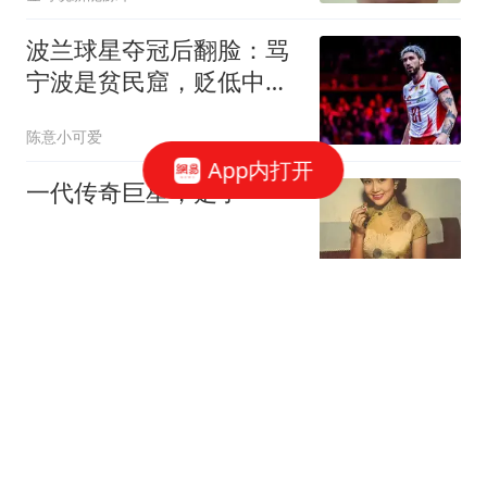
波兰球星夺冠后翻脸：骂
宁波是贫民窟，贬低中
国，遭全网怒喷
陈意小可爱
App内打开
一代传奇巨星，走了
陈意小可爱
以前每晚绕小区转三圈还
找不到车位，现在广州用
这招帮我省心了
三农老历
欠款41万美元！旧金山5