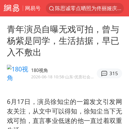
网易号
新疆优化调整景区内自驾服务费
《欢迎来龙餐馆》口碑
青年演员自曝无戏可拍，曾与
情侣平潭拍日出坠崖1死1伤
杨紫是同学，生活拮据，早已
央视新主播李秋莹孙亚鹏亮相
入不敷出
唐田赛前发布会上引用《孙子兵法》
台当局重金为“台独”织“皇帝新衣”
180视角
315
商场现钱学森巨幅海报 负责人回应
2026-06-18 10:58
·山东
·优质社会领域创作者
几元成本的AI广告导致千万市值蒸发
老挝国会主席赛宋蓬逝世
6月17日，演员徐知尘的一篇发文引发网
购飞机票7分钟后退票被扣2022元
友关注，从文中可以得知，徐知尘当下无
郑丽文：台湾从来没有“独立”过
戏可拍，直言事业低迷的他一直过着双重