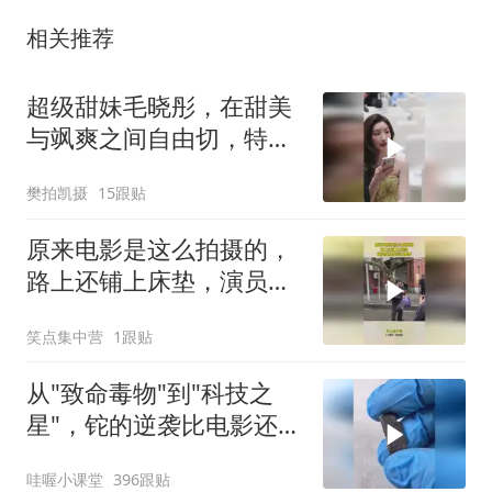
相关推荐
超级甜妹毛晓彤，在甜美
与飒爽之间自由切，特别
接地气的实力演员
樊拍凯摄
15跟贴
原来电影是这么拍摄的，
路上还铺上床垫，演员们
真是娇生惯养
笑点集中营
1跟贴
从"致命毒物"到"科技之
星"，铊的逆袭比电影还精
彩！
哇喔小课堂
396跟贴