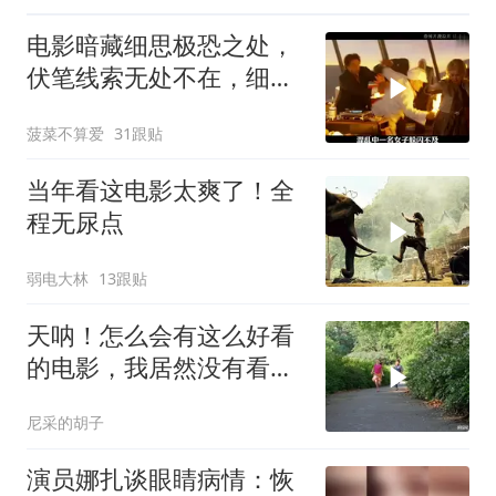
电影暗藏细思极恐之处，
伏笔线索无处不在，细节
让人后背发凉
菠菜不算爱
31跟贴
当年看这电影太爽了！全
程无尿点
弱电大林
13跟贴
天呐！怎么会有这么好看
的电影，我居然没有看
过，可恶可恶
尼采的胡子
演员娜扎谈眼睛病情：恢