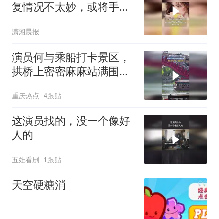
复情况不太妙，或将手
术，可能是小时候留下的
潇湘晨报
病根
演员何与乘船打卡景区，
拱桥上密密麻麻站满围观
者
重庆热点
4跟贴
这演员找的，没一个像好
人的
五娃看剧
1跟贴
天空硬糖消