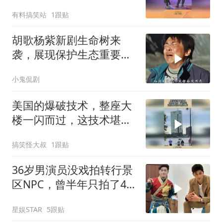
一下把老子逗笑了
有料搞笑站
1跟贴
胡歌杨紫新剧生命树来
袭，展现保护生态重要
性，杨紫演技受认可
小鬼侃剧
美国的爆破技术，整座大
楼一闪而过，这技术堪比
电影大片！
搞笑怪大叔
1跟贴
36岁男演员没戏拍转行景
区NPC，曾半年只拍了4
天戏，本人亲自回应
星娱STAR
5跟贴