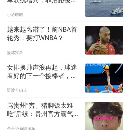
封，美军上将介入了
小涛叨叨
越来越离谱了！前NBA首
轮秀，要打WNBA？
篮球实录
女排换帅声浪再起，球迷
看好的下一个接棒者，反
而不是郎平
野渡舟山人
骂贵州“穷、猪脚饭太难
吃”后续：贵州官方霸气回
应，男生已社死
金哥说新能源车