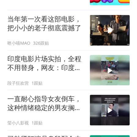
当年第一次看这部电影，
把小小的老子彻底震撼了
咝小喵MAO
326跟贴
印度电影片场实拍，全程
不用替身，网友：印度不
大创造神话！
段子狂欢营
1跟贴
一直耐心指导女友倒车，
这种情绪稳定的男友搁谁
谁不爱
莹小八影视
1跟贴