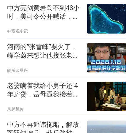
中方亮剑黄岩岛不到48小
时，美司令公开喊话，没
有国家能主导印太
好贤观史记
河南的“张雪峰”要火了，
峰学蔚来想让他接张老师
的班，得先沉下心啃透招
朗威谈星座
考数据再站台
老婆瞒着我给小舅子还 4
年房贷，岳母逼我接着
还，我回应全家懵了
风起见你
中方不再避讳拖船，解放
军双线增兵，菲后路被