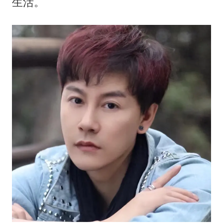
白海豚将正面袭击贯穿浙江
生活。
黄金牛市回来了吗
酒店花洒现排泄物住客索赔遭拒
乐享全民健身 共筑健康中国