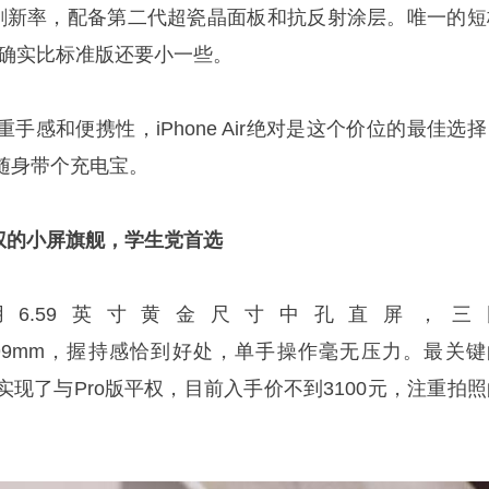
on自适应刷新率，配备第二代超瓷晶面板和抗反射涂层。唯一的
量，确实比标准版还要小一些。
手感和便携性，iPhone Air绝对是这个价位的最佳选
随身带个充电宝。
像平权的小屏旗舰，学生党首选
 X9采用6.59英寸黄金尺寸中孔直屏，三
3mm×7.99mm，握持感恰到好处，单手操作毫无压力。最关
现了与Pro版平权，目前入手价不到3100元，注重拍照