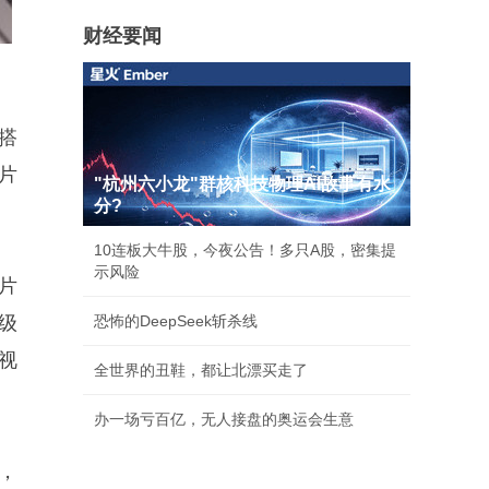
财经要闻
，搭
片
"杭州六小龙"群核科技物理AI故事有水
分?
10连板大牛股，今夜公告！多只A股，密集提
示风险
片
级
恐怖的DeepSeek斩杀线
比视
全世界的丑鞋，都让北漂买走了
办一场亏百亿，无人接盘的奥运会生意
示，