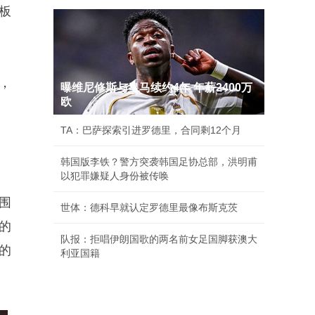
短板
择，
曝维尼修斯与皇马续约4年 年薪2400万
欧
TA：巴萨探索引进罗德里，合同剩12个月
韩国版李铁？警方突袭韩国足协总部，洪明甫
以犯罪嫌疑人身份被传唤
围
世体：德科早就认定罗德里最像布斯克茨
键的
队报：拒唱伊朗国歌的两名前女足国脚获澳大
的
利亚国籍