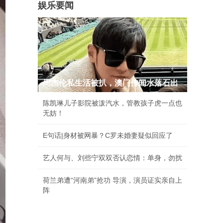
娱乐要闻
周杰伦私生活被扒，澳门传闻水落石出
陈凯琳儿子影院被泼汽水，管教孩子虎一点也
无妨！
E句话|身材被网暴？C罗未婚妻疑似回应了
艺人何与、刘些宁双双否认恋情：单身，勿扰
荷兰弟遭“河南弟”抢功 导演，演员证实亲自上
阵