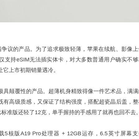
是一款充满争议的产品。为了追求极致轻薄，苹果在续航、影像
仅支持eSIM无法插实体卡，对大多数普通用户确实不够
让它上市初期销量遇冷。
极具颠覆性的产品。超薄机身精致得像一件艺术品，满满
既有高级质感，又保证了结构强度，搭配超瓷晶后盖，整
比标准版还轻了12克，单手握持的手感用了就再也回不去
搭载5核版A19 Pro处理器 + 12GB运存，6.5英寸屏幕