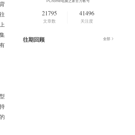
PChome电脑之家官方帐号
大背
21795
41496
往
文章数
关注度
上
集
往期回顾
全部
有
典型
持
的