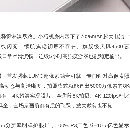
量诠释得淋漓尽致。小巧机身内塞下了7025mAh超大电池
W无线闪充，续航焦虑彻底不存在。旗舰级天玑9500芯
合，不仅日常丝滑流畅，连续5小时高强度游戏也能稳定输出。
大杀器。首发搭载LUMO超像素融合引擎，专门针对高像素照
高动态与高清晰度，拍照模式就能直出5000万像素的8K
有，4K超清实况照片、全焦段8K拍摄、4K 120fps杜
俱全，全场景画质都有质的飞跃，放大裁剪也不糊。
256分辨率明眸护眼屏，100% P3广色域+10.7亿色显