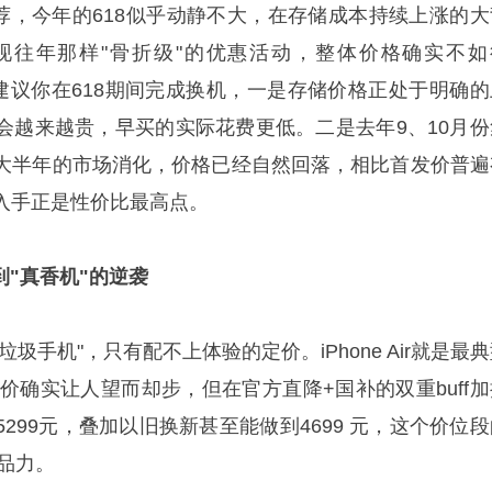
产品推荐，今年的618似乎动静不大，在存储成本持续上涨的
现往年那样"骨折级"的优惠活动，整体价格确实不如
烈建议你在618期间完成换机，一是存储价格正处于明确的
会越来越贵，早买的实际花费更低。二是去年9、10月份
大半年的市场消化，价格已经自然回落，相比首发价普遍
入手正是性价比最高点。
税"到"真香机"的逆袭
圾手机"，只有配不上体验的定价。iPhone Air就是最
定价确实让人望而却步，但在官方直降+国补的双重buff加
299元，叠加以旧换新甚至能做到4699 元，这个价位段
产品力。