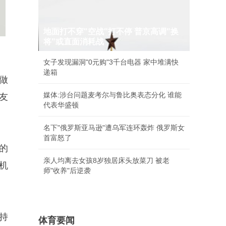
地面打不穿"空战"打不停 普京高调"换
将"或直面消耗战
女子发现漏洞"0元购"3千台电器 家中堆满快
递箱
上做
媒体:涉台问题麦考尔与鲁比奥表态分化 谁能
友
代表华盛顿
名下"俄罗斯亚马逊"遭乌军连环轰炸 俄罗斯女
首富怒了
的
亲人均离去女孩8岁独居床头放菜刀 被老
机
师"收养"后逆袭
。
支持
体育要闻