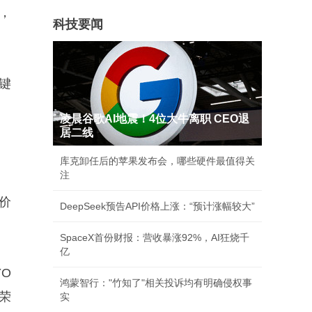
t，
科技要闻
键
凌晨谷歌AI地震！4位大牛离职 CEO退
居二线
库克卸任后的苹果发布会，哪些硬件最值得关
注
手价
DeepSeek预告API价格上涨：“预计涨幅较大”
SpaceX首份财报：营收暴涨92%，AI狂烧千
亿
YO
鸿蒙智行："竹知了"相关投诉均有明确侵权事
荣
实