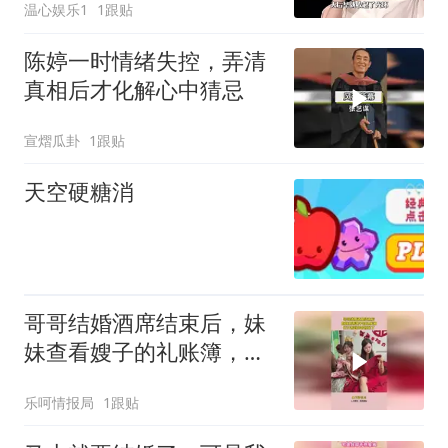
温心娱乐1
1跟贴
陈婷一时情绪失控，弄清
真相后才化解心中猜忌
宣熠瓜卦
1跟贴
天空硬糖消
哥哥结婚酒席结束后，妹
妹查看嫂子的礼账簿，打
开看到内容惊呆了
乐呵情报局
1跟贴