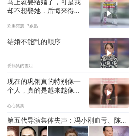
马上就要结婚了，可是我
却不想娶她，后悔来得及
吗
欢趣突袭
3跟贴
结婚不能乱的顺序
爱搞笑的雪姐
现在的巩俐真的特别像一
个人，真的是越来越像，
你看出来像谁了吗？
心心笑笑
第五代导演集体失声：冯小刚血亏、陈凯歌掉队、张艺谋哑火