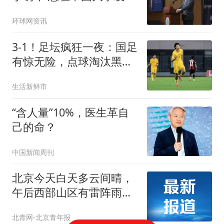
演讲
环球网资讯
3-1！足坛疯狂一夜：国足
有惊无险，点球淘汰黑
马，决赛对阵确定
生活新鲜市
“含人量”10%，医生革自
己的命？
中国新闻周刊
北京今天白天多云间晴，
午后西部山区有雷阵雨，
最高气温31℃
北青网-北京青年报