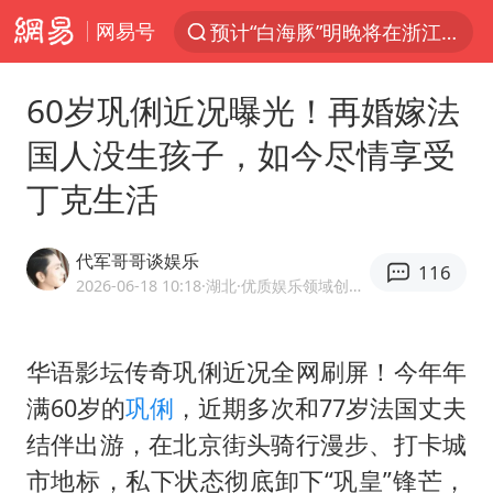
网易号
预计“白海豚”明晚将在浙江舟山到福建福鼎一带沿海登陆
“电影+”如何激发千亿级消费新活力？
60岁巩俐近况曝光！再婚嫁法
美股创4月份以来最大单周涨幅
国人没生孩子，如今尽情享受
云南一地过火把节意外灼伤16人
丁克生活
台风白海豚已进入24小时警戒线
“东北超”哈尔滨主场收官战小贴士
代军哥哥谈娱乐
116
泰国校园枪击事件已致8死30余伤
2026-06-18 10:18
·湖北
·优质娱乐领域创作者
女子被狗舔脚确诊三级暴露 医生回应
俄黑客称掌握北约直接参与袭俄证据
华语影坛传奇巩俐近况全网刷屏！今年年
满60岁的
巩俐
，近期多次和77岁法国丈夫
考生称遭第二名花钱劝退 当地再通报
结伴出游，在北京街头骑行漫步、打卡城
福建省泉州市委书记张毅恭接受纪律审查和监察调查
市地标，私下状态彻底卸下“巩皇”锋芒，