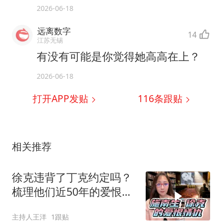
2026-06-18
远离数字
14
江苏无锡
有没有可能是你觉得她高高在上？
2026-06-18
打开APP发贴
116
条跟贴
相关推荐
徐克违背了丁克约定吗？
梳理他们近50年的爱恨情
仇
主持人王洋
1跟贴