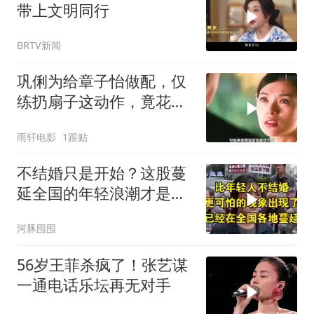
带上文明同行
BRTV新闻
巩俐为给章子怡做配，仅
练扔扇子这动作，竟花了
整整5个月
雨轩电影
1跟贴
不结婚只是开始？这股蔓
延全国的年轻浪潮才是真
正的定时炸弹 (1)
河豚囤囤
56岁王菲杀疯了！张艺谋
一通电话乐坛再无对手