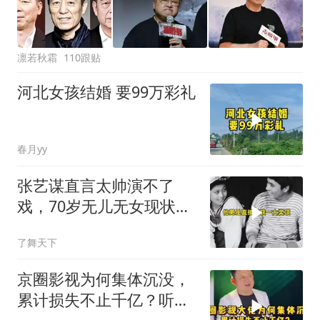
凛若秋霜
110跟贴
河北女孩结婚 要99万彩礼
春月yy
张艺谋直言太帅演不了
戏，70岁无儿无女现状如
何？
了舞天下
京圈影视为何集体沉没，
累计损失不止千亿？听听