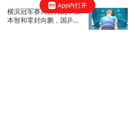
App内打开
横滨冠军赛局势大乱！张
本智和零封向鹏，国乒男
单仅剩独苗坚守
华轩体育
宗继昌出任新食品公司董
事长！母亲杜建英名声不
佳，他却受益了
细品名人
如何防御反辐射导弹? 中
国海军给出答案: 五层防
御体系, 让LRASM
涵豆说娱
单人学费百万 数十名中国