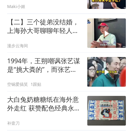
大哥怎么说的
Maki小姬
【二】三个徒弟没结婚，
上海孙大哥聊聊年轻人结
婚难的原因
漫步云海间
1994年，王朔嘲讽张艺谋
是“挑大粪的”，而张艺谋
就坐在对面
空锅爱搞笑
1跟贴
大白兔奶糖糖纸在海外意
外走红 获赞配色经典永不
过时
补壹刀