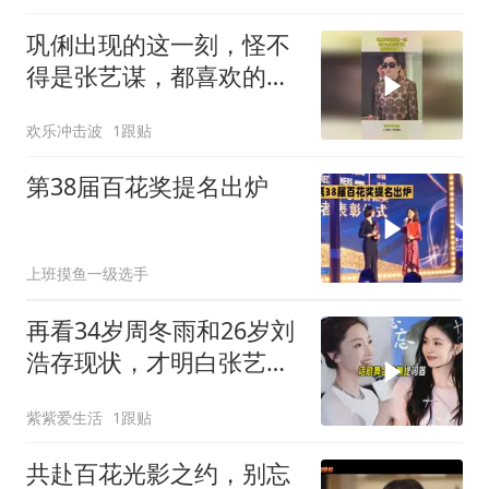
巩俐出现的这一刻，怪不
得是张艺谋，都喜欢的女
人
欢乐冲击波
1跟贴
第38届百花奖提名出炉
上班摸鱼一级选手
再看34岁周冬雨和26岁刘
浩存现状，才明白张艺谋
眼光的毒辣
紫紫爱生活
1跟贴
共赴百花光影之约，别忘