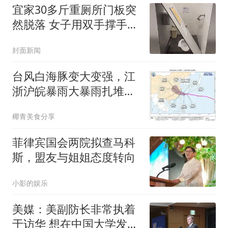
宜家30多斤重厕所门板突
然脱落 女子用双手撑手被
砸伤
封面新闻
台风白海豚变大变强，江
浙沪皖暴雨大暴雨扎堆，
浙江更是特大暴雨
椰青美食分享
菲律宾国会两院拟查马科
斯，盟友与姐姐态度转向
小影的娱乐
美媒：美副防长非常执着
于访华 想在中国大学发表