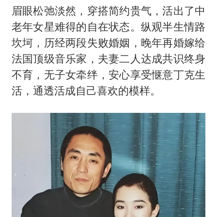
2名小孩玩手机低头幅度近乎折叠
眉眼松弛淡然，穿搭简约贵气，活出了中
“中国蔬菜之乡”最高温达41.8℃
老年女星难得的自在状态。纵观半生情路
老人离世案亲属质疑记录仪
坎坷，历经两段失败婚姻，晚年再婚嫁给
老中医：立秋后养心是关键
法国顶级音乐家，夫妻二人达成共识终身
不育，无子女牵绊，安心享受惬意丁克生
U17国足点球大战淘汰河床晋级决赛
活，通透活成自己喜欢的模样。
“新疆阿勒泰八月能滑雪”不实
79岁老人被城管撞倒后离世案一审开庭
夯实基础开新局