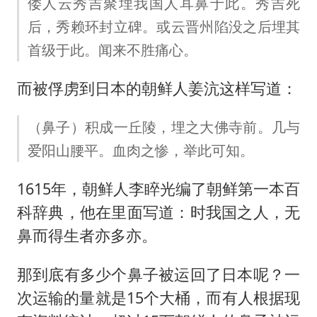
倭人云秀吉聚埋我国人耳鼻于此。秀吉死
后，秀赖环封立碑。或云晋州陷没之后埋其
首级于此。闻来不胜痛心。
而被俘虏到日本的朝鲜人姜沆这样写道：
（鼻子）积成一丘陵，埋之大佛寺前。几与
爱阳山腰平。血肉之惨，举此可知。
1615年，朝鲜人李睟光编了朝鲜第一本百
科辞典，他在里面写道：时我国之人，无
鼻而得生者亦多亦。
那到底有多少个鼻子被运回了日本呢？一
次运输的量就是15个大桶，而有人根据现