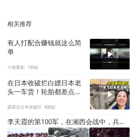
相关推荐
有人打配合赚钱就这么简
单
小海看剧
1跟贴
在日本收破烂白嫖日本老
头一车货！轮胎都差点干
爆，挣了十多万日元美滋
露露在日本收破烂
8跟贴
滋！
李天霞的第100军，在湘西会战中，兵力数和战绩怎么样？