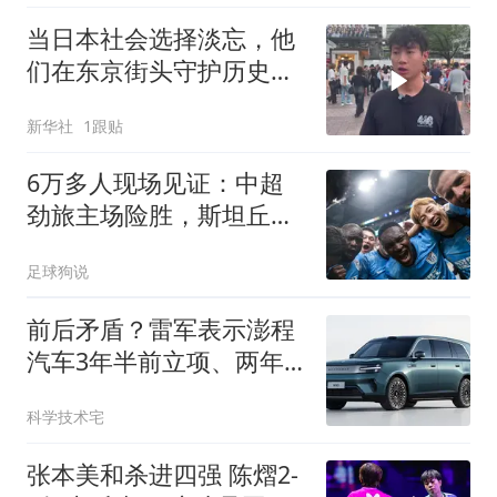
当日本社会选择淡忘，他
们在东京街头守护历史记
忆
新华社
1跟贴
6万多人现场见证：中超
劲旅主场险胜，斯坦丘立
功，徐正源太无奈
足球狗说
前后矛盾？雷军表示澎程
汽车3年半前立项、两年
前路测！
科学技术宅
张本美和杀进四强 陈熠2-