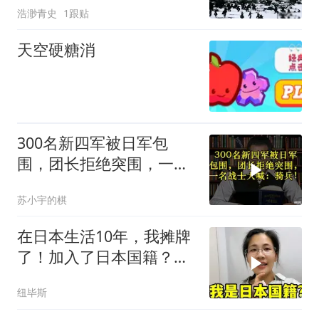
浩渺青史
1跟贴
天空硬糖消
300名新四军被日军包
围，团长拒绝突围，一名
战士大喊：骑兵！
苏小宇的棋
在日本生活10年，我摊牌
了！加入了日本国籍？一
家都是日本人？
纽毕斯