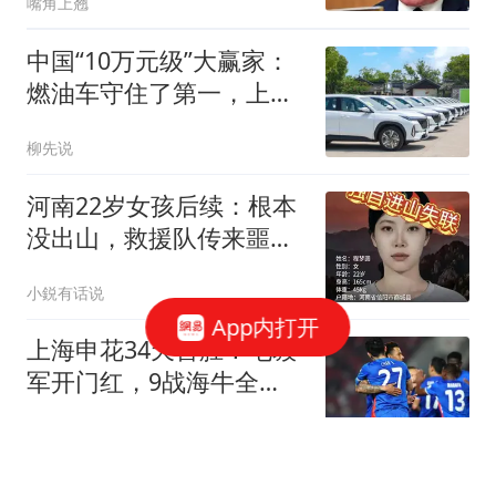
嘴角上翘
中国“10万元级”大赢家：
燃油车守住了第一，上半
年销售出11万台
柳先说
河南22岁女孩后续：根本
没出山，救援队传来噩
耗，情况不容乐观
小鋭有话说
App内打开
上海申花34天首胜！毛毅
军开门红，9战海牛全
胜，连破3大魔咒
奥拜尔
申花逃出生天！海牛输掉