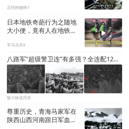
正经的烧杯1
日本地铁奇葩行为之随地
大小便，竟有人在地铁座
位上直接尿了裤子
车马点兵V
八路军“超级警卫连”有多强？全连配12挺轻机枪，外加4具掷弹筒
饭小妹说历史
尊重历史，青海马家军在
陕西山西河南跟日军血战
八年，是真的吗？