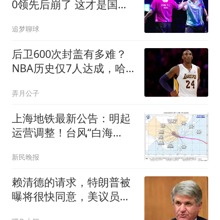
0领先后崩了 这才是国乒
真正的麻烦
追梦聊球
后卫600次封盖有多难？
NBA历史仅7人达成，哈
登竟然上榜且力压科比
弄月公子
上海地铁最新公告：明起
运营调整！台风“白海
豚”逼近，部分高铁临时停
新民晚报
运，东海大桥双向封桥
赖清德的请求，特朗普被
曝将很快同意，美议员：
必须以实力拒统