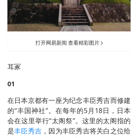
商场现钱学森巨幅海报 负责人回应
杭州全市有序停课
“不怕六爷挂得多 就怕六爷挂一颗”
全民健身事业高质量发展
打开网易新闻 查看精彩图片
乐享全民健身 共筑健康中国
耳冢
01
在日本京都有一座为纪念丰臣秀吉而修建
的“丰国神社”。在每年的5月18日，日本
会在这里举行“太阁祭”。这里的太阁指的
是
丰臣秀吉
，因为丰臣秀吉将关白之位给