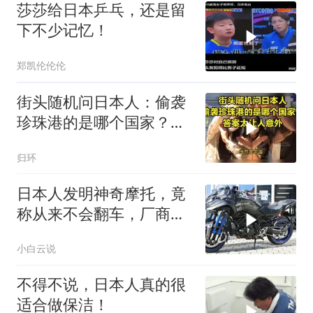
莎莎给日本乒乓，还是留
下不少记忆！
郑凯伦伦伦
街头随机问日本人：偷袭
珍珠港的是哪个国家？答
案太让人意外
归环
日本人发明神奇摩托，竟
称从来不会翻车，厂商：
翻车奖励600万
小白云说
不得不说，日本人真的很
适合做保洁！