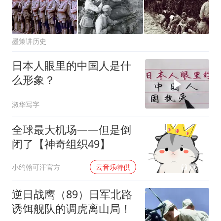
墨策讲历史
日本人眼里的中国人是什
么形象？
淑华写字
全球最大机场——但是倒
闭了【神奇组织49】
00:02
小约翰可汗官方
云音乐特供
逆日战鹰（89）日军北路
诱饵舰队的调虎离山局！