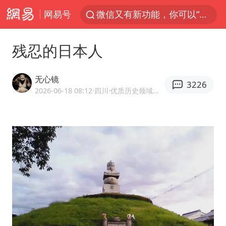
网易号
微信又有新功能，你可以“撤回”你的撤回了！
梁家辉：到内地拍戏不是北上是回归
残忍的日本人
“新疆的交警怎么个个像我妈”
情侣平潭拍日出坠崖1死1伤
无心镜
3226
西湖突现狂风暴雨 游客瞬间被浇透
2026-06-18 08:12
·四川
·优质历史领域创作者
香港正式允许“拒绝抢救”
白海豚将正面袭击贯穿浙江
《欢迎来龙餐馆》口碑
郑丽文：台湾从来没有“独立”过
几元成本的AI广告导致千万市值蒸发
酒店回应车内过夜被收150元