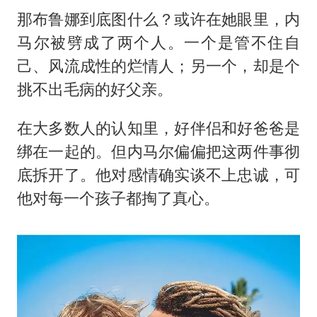
那布鲁娜到底图什么？或许在她眼里，内
马尔被劈成了两个人。一个是管不住自
己、风流成性的烂情人；另一个，却是个
挑不出毛病的好父亲。
在大多数人的认知里，好伴侣和好爸爸是
绑在一起的。但内马尔偏偏把这两件事彻
底拆开了。他对感情确实谈不上忠诚，可
他对每一个孩子都掏了真心。