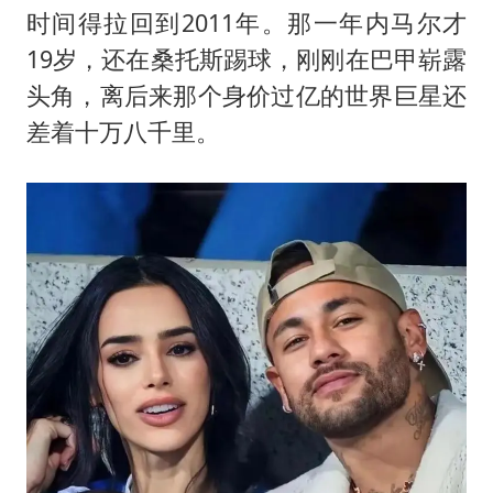
时间得拉回到2011年。那一年内马尔才
19岁，还在
桑托斯
踢球，刚刚在巴甲崭露
头角，离后来那个身价过亿的世界巨星还
差着十万八千里。