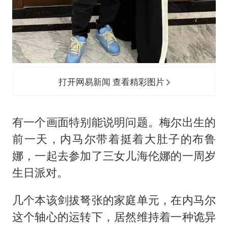
打开网易新闻 查看精彩图片
有一个画面特别能说明问题。梅尔出生的
前一天，内马尔带着挺着大肚子的布鲁
娜，一起去参加了三女儿海伦娜的一周岁
生日派对。
几个本该剑拔弩张的家庭单元，在内马尔
这个轴心的运转下，居然维持着一种诡异