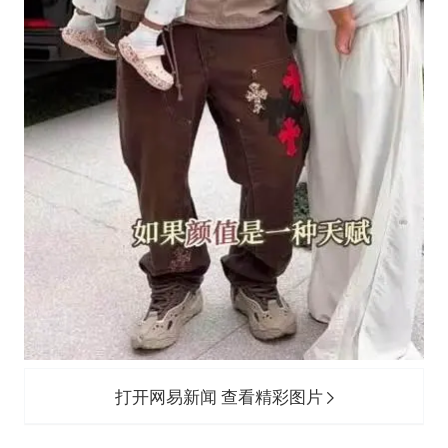
打开网易新闻 查看精彩图片