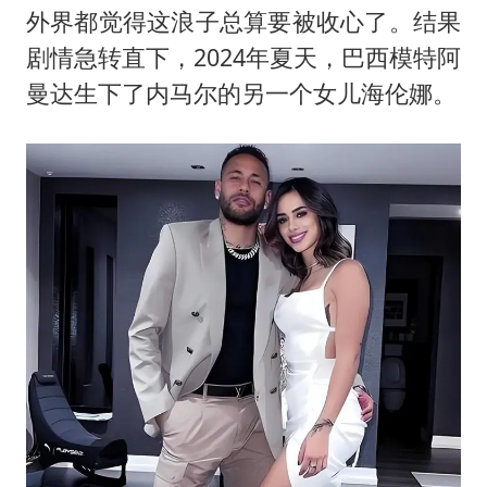
外界都觉得这浪子总算要被收心了。结果
剧情急转直下，2024年夏天，巴西模特阿
曼达生下了内马尔的另一个女儿海伦娜。