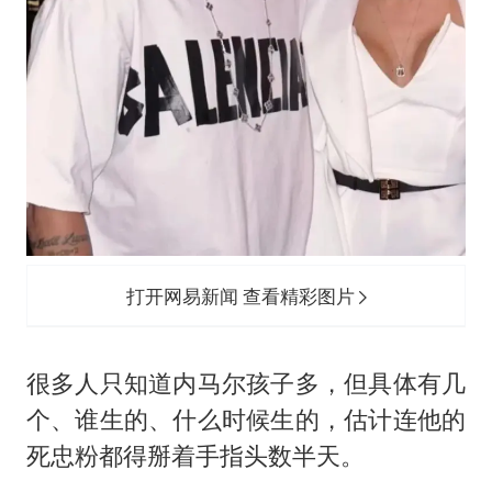
打开网易新闻 查看精彩图片
很多人只知道内马尔孩子多，但具体有几
个、谁生的、什么时候生的，估计连他的
死忠粉都得掰着手指头数半天。