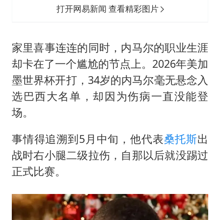
打开网易新闻 查看精彩图片
家里喜事连连的同时，内马尔的职业生涯
却卡在了一个尴尬的节点上。2026年美加
墨世界杯开打，34岁的内马尔毫无悬念入
选巴西大名单，却因为伤病一直没能登
场。
事情得追溯到5月中旬，他代表
桑托斯
出
战时右小腿二级拉伤，自那以后就没踢过
正式比赛。