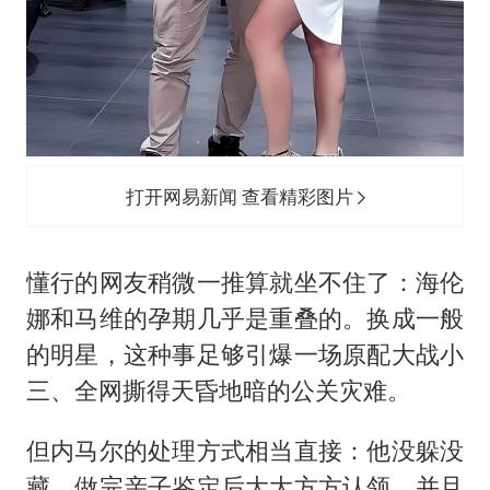
打开网易新闻 查看精彩图片
懂行的网友稍微一推算就坐不住了：海伦
娜和马维的孕期几乎是重叠的。换成一般
的明星，这种事足够引爆一场原配大战小
三、全网撕得天昏地暗的公关灾难。
但内马尔的处理方式相当直接：他没躲没
藏，做完亲子鉴定后大大方方认领，并且