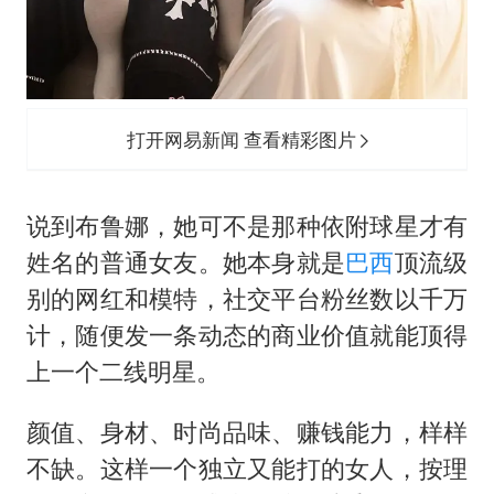
打开网易新闻 查看精彩图片
说到布鲁娜，她可不是那种依附球星才有
姓名的普通女友。她本身就是
巴西
顶流级
别的网红和模特，社交平台粉丝数以千万
计，随便发一条动态的商业价值就能顶得
上一个二线明星。
颜值、身材、时尚品味、赚钱能力，样样
不缺。这样一个独立又能打的女人，按理