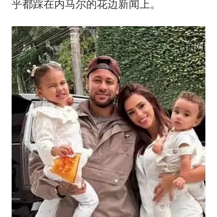
乎都踩在内马尔的花边新闻上。