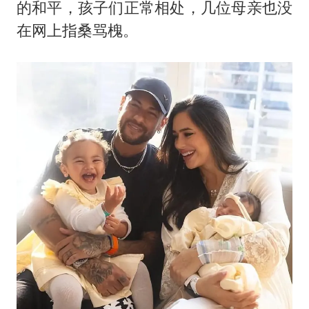
的和平，孩子们正常相处，几位母亲也没
在网上指桑骂槐。