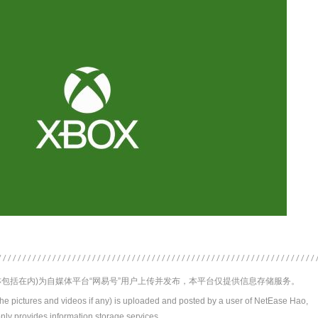
包括在内)为自媒体平台“网易号”用户上传并发布，本平台仅提供信息存储服务。
the pictures and videos if any) is uploaded and posted by a user of NetEase Hao,
nly provides information storage services.