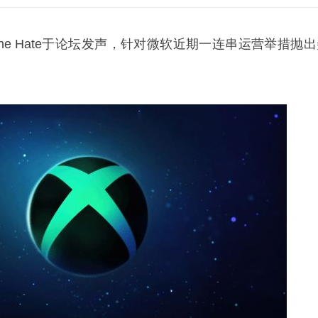
The Hate于论坛发声，针对微软近期一连串运营举措抛