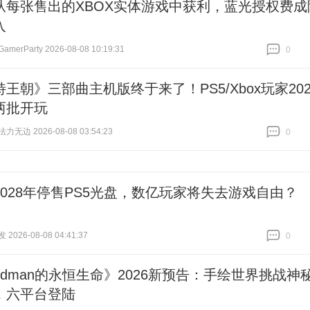
从每张售出的XBOX实体游戏中获利，蓝光授权费成
入
erParty 2026-08-08 10:19:31
0
跟贴
0
王朝》三部曲主机版终于来了！PS5/Xbox玩家202
两批开玩
无边 2026-08-08 03:54:23
0
跟贴
0
2028年停售PS5光盘，数亿玩家将失去游戏自由？
026-08-08 04:41:37
0
跟贴
0
ldman的永恒生命》2026新预告：手绘世界挑战神
，六平台登陆