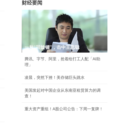
财经要闻
一枚“回旋镖”，击中王思聪
腾讯、字节、阿里，抢着给打工人配「AI助
理」
凌晨，突然下挫！美存储巨头跳水
美国发起对中国企业从东南亚租赁算力的调
查！
重大资产重组！A股公司公告：下周一复牌！