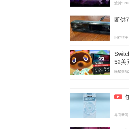
渡川5 202
断供7
闪存猎手 20
Swi
52美
晚星归航2 2
界面新闻 20