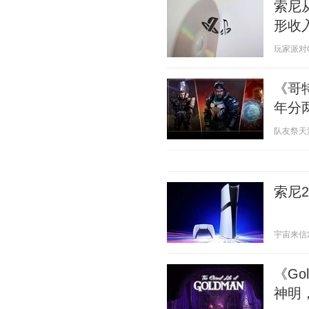
索尼
形收
玩家派对Gam
《哥特
年分
队友祭天法力
索尼
宇宙来信发 2
《Go
神明