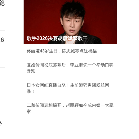
隐
歌手2026决赛胡彦斌获歌王
6
佟丽娅43岁生日，陈思诚零点送祝福
复婚传闻彻底落幕后，李亚鹏凭一个举动口碑
暴涨
日本女网红直播自杀！生前遭韩男团粉丝网
暴！
二胎传闻真相揭开，赵丽颖如今成内娱一大赢
家
秘