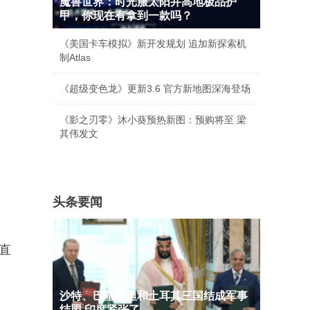
魔兽世界：时光服太阳井高地极品护
甲，你现在有拿到一款吗？
《美国卡车模拟》新开发规划 追加新探索机
制Atlas
《超级变色龙》更新3.6 官方新地图深海登场
《影之刃零》沐小葵预热新图：预购将至 梁
其伟发文
头条要闻
e直
沙特、巴基斯坦和土耳其三国结成军事
结盟 印度紧张了