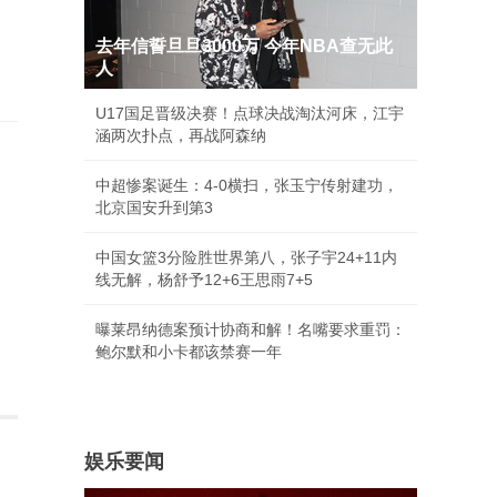
去年信誓旦旦3000万 今年NBA查无此
人
U17国足晋级决赛！点球决战淘汰河床，江宇
涵两次扑点，再战阿森纳
中超惨案诞生：4-0横扫，张玉宁传射建功，
北京国安升到第3
中国女篮3分险胜世界第八，张子宇24+11内
线无解，杨舒予12+6王思雨7+5
曝莱昂纳德案预计协商和解！名嘴要求重罚：
鲍尔默和小卡都该禁赛一年
娱乐要闻