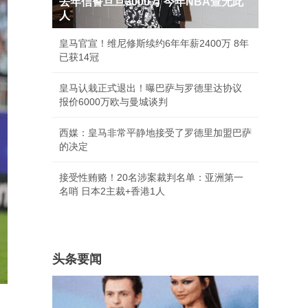
去年信誓旦旦3000万 今年NBA查无此
人
皇马官宣！维尼修斯续约6年年薪2400万 8年
已获14冠
皇马认栽正式退出！曝巴萨与罗德里达协议
报价6000万欧与曼城谈判
西媒：皇马非常平静地接受了罗德里加盟巴萨
的决定
接受性贿赂！20名涉案裁判名单：亚洲第一
名哨 日本2主裁+香港1人
头条要闻