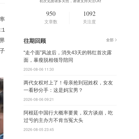
初次见面请多关照，谢谢支持关注Orz
950
1092
率
文章数
关注度
1
界
往期回顾
全部
子
“走个面”风波后，消失43天的韩红首次露
面，暴瘦脱相领导陪同
2026-08-06 11:30
两代女权对上了！母亲抢到冠姓权，女友
一看秒分手：这是妈宝男？
2026-08-06 09:21
阿根廷中国行大概率要黄，双方谈崩，吃
过亏的主办方不肯当冤大头
2026-08-05 23:45