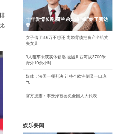
排
十年爱情长跑 荷兰弟如愿“嫁”给了赞达
比
亚
女子借了8.6万不想还 离婚背债把资产全给丈
夫女儿
3人租车未获实体钥匙 被困川西海拔3700米
野外10余小时
媒体：法国一项判决 让整个欧洲倒吸一口凉
气
官方披露：李云泽被罢免全国人大代表
娱乐要闻