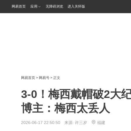
网易首页
应用
无障碍浏览
进入关怀版
网易首页
>
网易号
> 正文
3-0！梅西戴帽破2
博主：梅西太丢人
2026-06-17 22:50:50 来源:
许三岁
福建