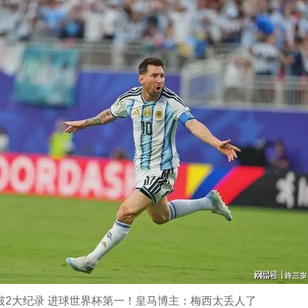
 破2大纪录 进球世界杯第一！皇马博主：梅西太丢人了