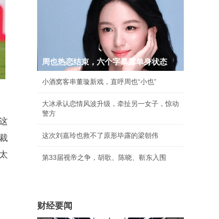
周也热恋结束，六个字暴露单身状态
小酒窝客串董璇新戏，直呼周也“小也”
大冰承认恋情风波升级，牵扯另一女子，惊动
警方
这
这次刘嘉玲也救不了原形毕露的梁朝伟
裁
太
第33届视帝之争，胡歌、陈晓、靳东入围
财经要闻