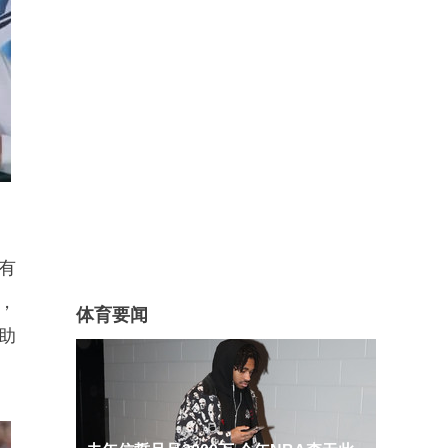
有
，
体育要闻
助