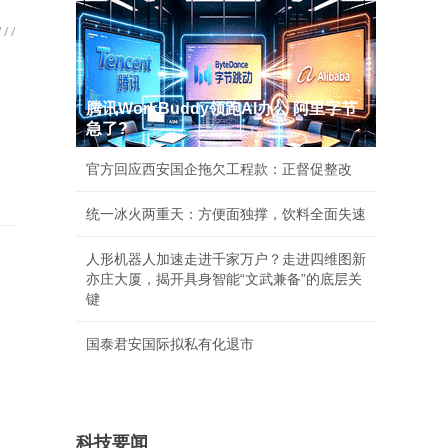
腾讯WorkBuddy领跑AI办公 阿里字节
急了?
官方回应西安国企拖欠工程款：正督促整改
统一冰火两重天：方便面独撑，饮料全面失速
人形机器人加速走进千家万户？走进四维图新
亦庄大厦，揭开具身智能“文武兼备”的底层关
键
国泰君安国际拟私有化退市
科技要闻