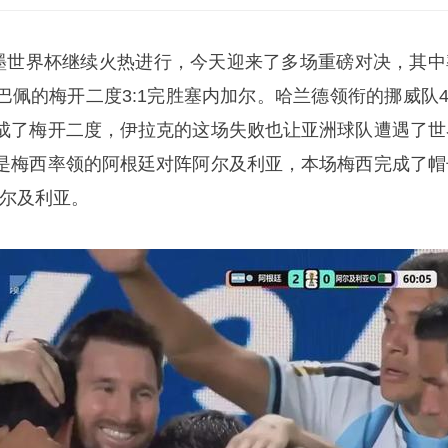
加墨世界杯继续火热进行，今天迎来了多场重磅对决，其中
佩的梅开二度3:1完胜塞内加尔。哈兰德领衔的挪威队4:
成了梅开二度，伊拉克的这场失败也让亚洲球队遭遇了世
是梅西率领的阿根廷对阵阿尔及利亚，本场梅西完成了帽
阿尔及利亚。