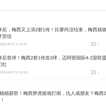
杯后，梅西又上演2射1传！比赛尚没结束，梅西就
开贺信
26-08-07 17:14:52
1
跟贴
1
杯后首球！梅西2射1传造3球，迈阿密国际4-2迎联
门红
26-08-07 17:14:39
2
跟贴
2
2，稳稳获胜！梅西胖虎嬉戏打闹，仇人成朋友？梅西
传！