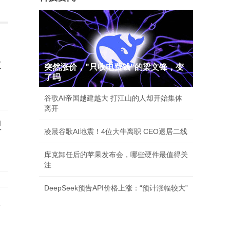
收
突然涨价，"只收电费钱"的梁文锋，变
了吗
谷歌AI帝国越建越大 打江山的人却开始集体
离开
盟
凌晨谷歌AI地震！4位大牛离职 CEO退居二线
库克卸任后的苹果发布会，哪些硬件最值得关
注
DeepSeek预告API价格上涨：“预计涨幅较大”
2