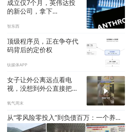
成立仅7个月，英伟达投
的新公司，拿下
Anthropic 680亿AI大单
智东西
顶级程序员，正在争夺代
码背后的定价权
钛媒体APP
女子让外公离远点看电
视，没想到外公直接把电
视关了，网友：你外公这
氧气周末
个年纪怕近视？
从“零风险零投入”到负债百万：一个养牛项目崩盘后，谁该为农户的贷款买单丨红星调查