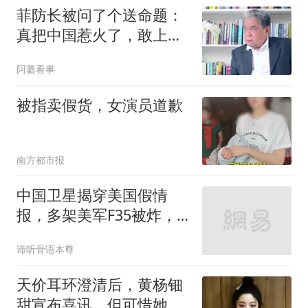
菲防长被问了个送命题：
真把中国惹火了，敢上前
线同中国打一仗吗
阿纂看事
被指卖假货，女演员道歉
南方都市报
中国卫星揭穿美国假情
报，多架美军F35被炸，
伊朗所言竟是真的？
谛听骨语本尊
天价耳环澄清后，黄杨钿
甜宣布喜讯，但可惜她还