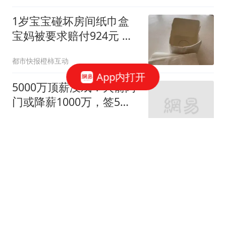
1岁宝宝碰坏房间纸巾盒
宝妈被要求赔付924元 酒
店回应
都市快报橙柿互动
App内打开
5000万顶薪没戏？火箭阿
门或降薪1000万，签5年
合同留队！一弱点影响身
熊哥爱篮球
价
河南好演员张春香底裤被
扒！民办教师起步，获多
个荣誉，幻想破灭
阿笎评论哥
婚外胚胎事件再升级！官