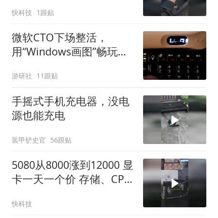
到3.5万 下半年价格可能
快科技
1跟贴
才降
微软CTO下场整活，
用“Windows画图”畅玩
DOOM
游研社
11跟贴
手摇式手机充电器，没电
源也能充电
装甲铲史官
56跟贴
5080从8000涨到12000 显
卡一天一个价 存储、CPU
等也都在纷纷涨价
快科技