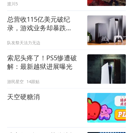
渡川5
动
总营收115亿美元破纪
录，游戏业务却暴跌
31%，主机卖不动让AMD
队友祭天法力无边
很受伤
索尼头疼了！PS5惨遭破
解：最新越狱进展曝光
游民星空
14跟贴
天空硬糖消