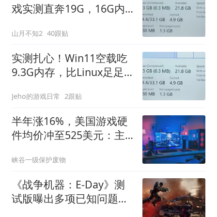
戏实测直奔19G，16G内
存根本扛不住
山月不知2
40跟贴
实测扎心！Win11空载吃
9.3G内存，比Linux足足
多一倍
Jeho的游戏日常
2跟贴
半年涨16%，美国游戏硬
件均价冲至525美元：主
机PC集体涨价，分析师称
峡谷一级保护废物
全年或破纪录
《战争机器：E-Day》测
试版曝出多项已知问题：
NVIDIA需更新至610.74驱