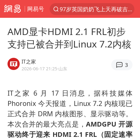
网易号
97岁英国奶奶飞上天再破吉尼斯纪录
夜幕落下 运动上场
AMD显卡HDMI 2.1 FRL初步
汪峰阻止14岁女儿买大牌
支持已被合并到Linux 7.2内核
泸溪河：桃酥吃出金属牙冠视频不实
27岁女子组织卖淫集团被悬赏通缉
IT之家
3
立秋的仪式感
2026-06-17 21:25
·山东
泰国校园枪击案死亡人数升至7人
IT之家 6 月 17 日消息，据科技媒体
改名后的“青海拉面”店
Phoronix 今天报道，Linux 7.2 内核现已
台军“汉光秀”开场闹剧多
正式合并 DRM 内核图形、显示驱动等。
公司“上四休三”但要降薪1000元
本次合并的最大亮点是，
AMDGPU 开源
泰高官回应中国人在泰遭歧视：全面调查
驱动终于迎来 HDMI 2.1 FRL（固定速率