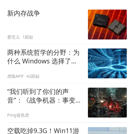
新内存战争
爱范儿
1跟贴
两种系统哲学的分野：为
什么 Windows 选择了
IOCP？
虎嗅APP
42跟贴
“我们听到了你们的声
音”：《战争机器：事变
日》Beta 测试追加 4v4
Ping值焦虑
模式
空载吃掉9.3G！Win11游