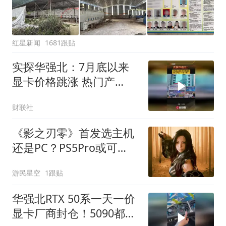
红星新闻
1681跟贴
实探华强北：7月底以来
显卡价格跳涨 热门产
品“一日一价”
财联社
《影之刃零》首发选主机
还是PC？PS5Pro或可
4K60帧
游民星空
1跟贴
华强北RTX 50系一天一价
显卡厂商封仓！5090都涨