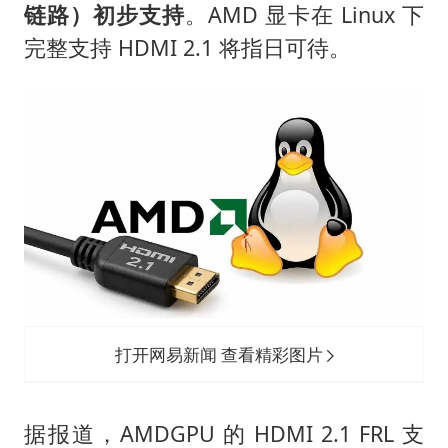
四川宜宾市高县发生4.9级地震
链路）初步支持
。AMD 显卡在 Linux 下
女子开一天一夜空调后二氧化碳中毒
完整支持 HDMI 2.1 将指日可待。
男子杀人后逃进深山21年活得像野人
985博士后被曝在妻子孕期出轨后续
“空调24小时开着更省电”不实
粉笔教育发布“自曝式”公开信
OpenAI为免费用户升级GPT-5.6 Luna
如何把百年大党建设得更加坚强有力？
打开网易新闻 查看精彩图片
据报道，AMDGPU 的 HDMI 2.1 FRL 支