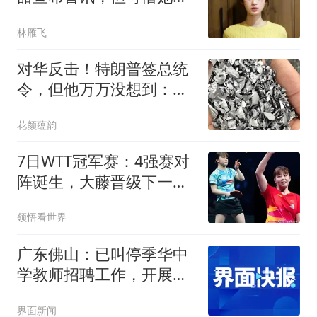
是没能笑到最后
林雁飞
对华反击！特朗普签总统
令，但他万万没想到：中
国早就留了一手
花颜蕴韵
7日WTT冠军赛：4强赛对
阵诞生，大藤晋级下一
轮，陈幸同遇挑战！
领悟看世界
广东佛山：已叫停季华中
学教师招聘工作，开展全
面核查
界面新闻