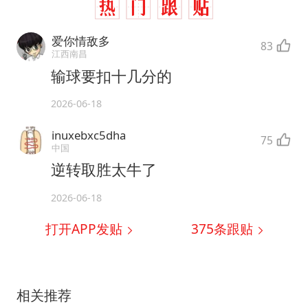
爱你情敌多
83
江西南昌
输球要扣十几分的
2026-06-18
inuxebxc5dha
75
中国
逆转取胜太牛了
2026-06-18
打开APP发贴
375
条跟贴
相关推荐