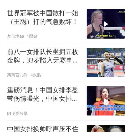
世界冠军被中国散打一姐
（王聪）打的气急败坏！
梦仙境aa
1跟贴
前八一女排队长坐拥五枚
金牌，33岁陷入无赛事可
战，如今转当网红
离离言几许
4跟贴
重磅消息！中国女排李盈
莹伤情曝光，中国女排两
大赛事阵容遭调整
阿飞爱分享
中国女排换帅呼声压不住