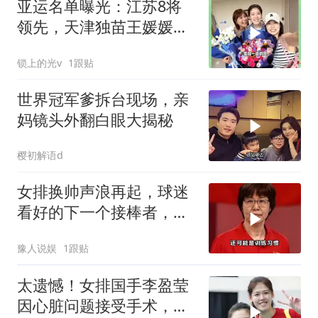
亚运名单曝光：江苏8将
领先，天津独苗王媛媛独
当一面
锁上的光v
1跟贴
世界冠军爹拆台现场，亲
妈镜头外翻白眼大揭秘
樱初解语d
女排换帅声浪再起，球迷
看好的下一个接棒者，反
而不是郎平
豫人说娱
1跟贴
太遗憾！女排国手李盈莹
因心脏问题接受手术，确