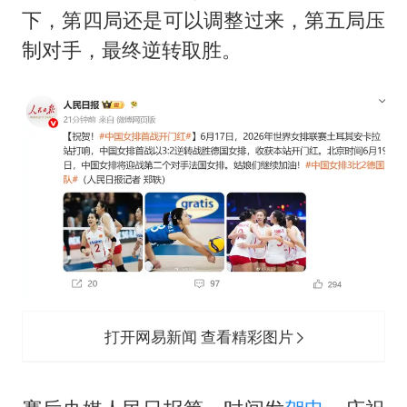
商场现钱学森巨幅海报 负责人回应
下，第四局还是可以调整过来，第五局压
36岁男演员成景区NPC后人气爆棚
制对手，最终逆转取胜。
全民健身事业高质量发展
台当局重金为“台独”织“皇帝新衣”
几元成本的AI广告导致千万市值蒸发
乐享全民健身 共筑健康中国
打开网易新闻 查看精彩图片