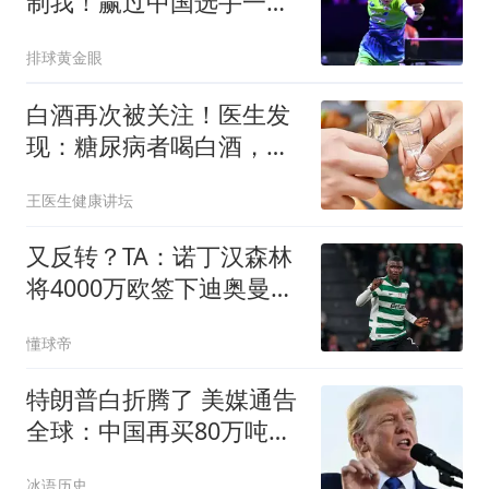
制我！赢过中国选手一次
后很难再赢第二次
排球黄金眼
白酒再次被关注！医生发
现：糖尿病者喝白酒，不
用多久或有5变化
王医生健康讲坛
又反转？TA：诺丁汉森林
将4000万欧签下迪奥曼
德，合同5年
懂球帝
特朗普白折腾了 美媒通告
全球：中国再买80万吨大
豆
冰语历史