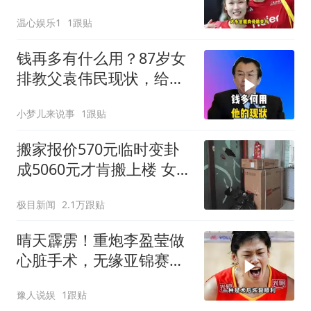
定无缘亚锦赛与亚运会
温心娱乐1
1跟贴
钱再多有什么用？87岁女
排教父袁伟民现状，给中
老年提了个醒
小梦儿来说事
1跟贴
搬家报价570元临时变卦
成5060元才肯搬上楼 女子
傻眼
极目新闻
2.1万跟贴
晴天霹雳！重炮李盈莹做
心脏手术，无缘亚锦赛，
球迷：或从此退役
豫人说娱
1跟贴