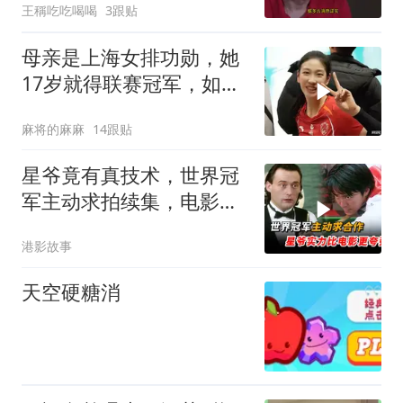
王稱吃吃喝喝
3跟贴
母亲是上海女排功勋，她
17岁就得联赛冠军，如今
在国家队潜力无限
麻将的麻麻
14跟贴
星爷竟有真技术，世界冠
军主动求拍续集，电影里
演的一点都不夸张
港影故事
天空硬糖消