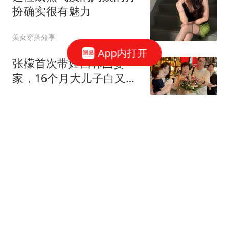
扮确实很有魅力
美女穿搭分享
App内打开
张檬首次带娃回韩国婆
家，16个月大儿子白又
帅，看得都是英文绘本
八怪娱
斯坦丘太帅了！tifo太震
撼了，裁判太业余了！疑
似点球+鞋钉蹬人不判
刀锋体育
伊媒发布伊朗最高领袖视
频：穆杰塔巴讲话被众人
围住