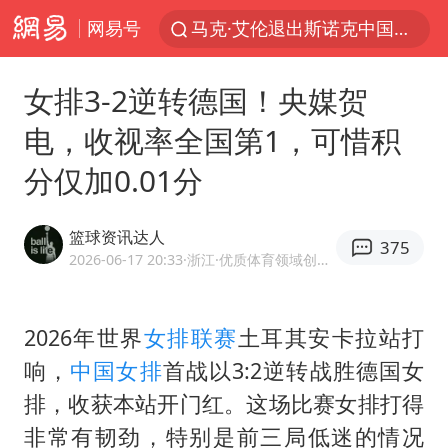
网易号
马克·艾伦退出斯诺克中国公开赛
新疆优化调整景区内自驾服务费
女排3-2逆转德国！央媒贺
上四休三，但降薪1000元，你接受吗？
电，收视率全国第1，可惜积
夏日经济乘“热”而上 消费市场向“新”而行
分仅加0.01分
情侣平潭拍日出坠崖1死1伤
白海豚将正面袭击贯穿浙江
篮球资讯达人
375
央视新主播李秋莹孙亚鹏亮相
2026-06-17 20:33
·浙江
·优质体育领域创作者
酒店回应车内过夜被收150元
黄金牛市回来了吗
2026年世界
女排联赛
土耳其安卡拉站打
响，
中国女排
首战以3:2逆转战胜德国女
酒店花洒现排泄物住客索赔遭拒
排，收获本站开门红。这场比赛女排打得
杭州全市有序停课
非常有韧劲，特别是前三局低迷的情况