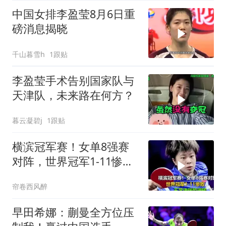
中国女排李盈莹8月6日重
磅消息揭晓
千山暮雪h
1跟贴
李盈莹手术告别国家队与
天津队，未来路在何方？
暮云凝碧j
1跟贴
横滨冠军赛！女单8强赛
对阵，世界冠军1-11惨
败，王艺迪强势逆转
帘卷西风醉
早田希娜：蒯曼全方位压