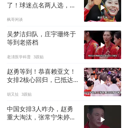
了！球迷点名两人选，朱
婷已考教练证布局
枫哥闲谈
吴梦洁归队，庄宇珊终于
等到老搭档
老淸医学科普
3跟贴
赵勇等到！恭喜赖亚文！
女排2核心回归，已抵达
北京，亚锦赛稳了
胡又扯
3跟贴
中国女排3人咋办，赵勇
重大淘汰，张常宁朱婷咋
办！