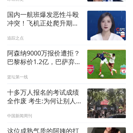
国内一航班爆发恶性斗殴
冲突！飞机正处爬升期，
两乘客大打出手！
追踪之点
阿森纳9000万报价遭拒？
巴黎标价1.2亿，巴萨弃将
成备选
篮坛第一线
十多万人报名的考试成绩
全作废 考生:为何让别人
买单
中国新闻周刊
这位成熟气质的阿姨的打