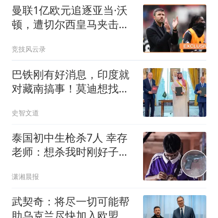
曼联1亿欧元追逐亚当·沃
顿，遭切尔西皇马夹击恐
难如愿？
竞技风云录
巴铁刚有好消息，印度就
对藏南搞事！莫迪想找中
国报一年前的大仇
史智文道
泰国初中生枪杀7人 幸存
老师：想杀我时刚好子弹
用完
潇湘晨报
武契奇：将尽一切可能帮
助乌克兰尽快加入欧盟