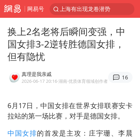
网易号
上海有出现龙卷潜势
上海全域长途客运班次全部停运
换上2名老将后瞬间变强，中
白海豚逼近浙闽沿海
国女排3-2逆转胜德国女排，
1枚就能让航母瘫痪 轰-6J实力有多强
但有隐忧
国足U17与阿森纳决赛取消 并列冠军
上门女婿出轨女邻居多年被判重婚罪
真理是我亲戚
16
今日15时起福州地铁高架区段停运
2026-06-17 20:16
·湖南
·优质体育领域创作者
王艺迪2-4不敌张本美和止步4强
王传君 《披荆斩棘》
6月17日，中国女排在世界女排联赛安卡
拉站的第一场比赛，对手是德国女排。
王艺迪无缘横滨赛决赛
泰国：高度重视中国游客旅游体验
中国女排
的首发是主攻：庄宇珊、李晨