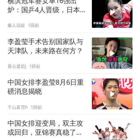
横滨冠军赛女单16强出
炉：国乒4人晋级，日本
占2席，唯一奥运金牌得
豫人说娱
1跟贴
主遭淘汰
李盈莹手术告别国家队与
天津队，未来路在何方？
暮云凝碧j
1跟贴
中国女排李盈莹8月6日重
磅消息揭晓
千山暮雪h
1跟贴
中国女排迎变局，双主攻
或回归，亚锦赛真稳了