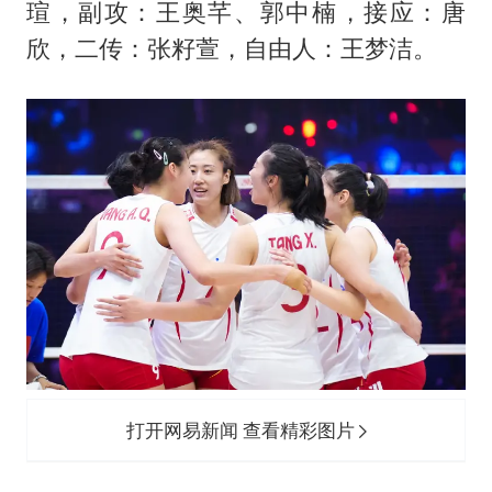
于东来直播和胖东来核心团队开会
瑄，副攻：王奥芊、郭中楠，接应：唐
2025年小学教师减少13.19万
欣，二传：张籽萱，自由人：
王梦洁
。
上海大部迎大暴雨
《龙餐馆》 冲奖
构建更高水平的全民健身公共服务体系
打开网易新闻 查看精彩图片