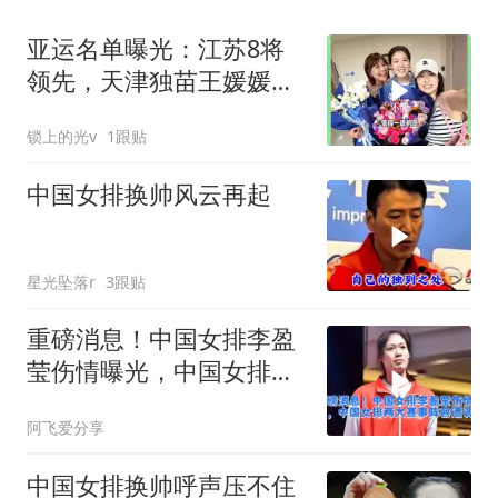
亚运名单曝光：江苏8将
领先，天津独苗王媛媛独
当一面
锁上的光v
1跟贴
中国女排换帅风云再起
星光坠落r
3跟贴
重磅消息！中国女排李盈
莹伤情曝光，中国女排两
大赛事阵容遭调整
阿飞爱分享
中国女排换帅呼声压不住