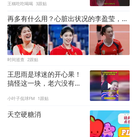
王稱吃吃喝喝
3跟贴
再多有什么用？心脏出状况的李盈莹，给所有年轻运动员提了个醒
时间巡查
2跟贴
王思雨是球迷的开心果！
搞怪这一块，老六没有输
给谁！
小叶子侃球FM
1跟贴
天空硬糖消