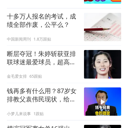
十多万人报名的考试，成
绩全部作废，公平么？
中国新闻周刊
1.8万跟贴
断层夺冠！朱婷斩获亚排
联球迷最爱球员，超高人
气打脸外界质疑
金毛爱女排
65跟贴
钱再多有什么用？87岁女
排教父袁伟民现状，给中
老年提了个醒
小梦儿来说事
1跟贴