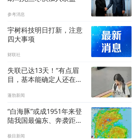
参考消息
宇树科技明日打新，注意
四大事项
财联社
失联已达13天！“有点眉
目，基本能确定人还在山
上”，独行南太行的22岁女
蓬勃新闻
生程某圆牵动人心，其最
后轨迹定位已确认
“白海豚”或成1951年来登
陆我国最偏东、奔袭距离
最远台风
极目新闻