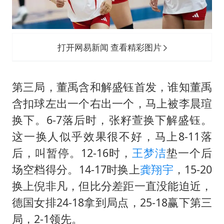
打开网易新闻 查看精彩图片
第三局，董禹含和解盛钰首发，谁知董禹
含扣球左出一个右出一个，马上被李晨瑄
换下。6-7落后时，张籽萱换下解盛钰。
这一换人似乎效果很不好，马上8-11落
后，叫暂停。12-16时，
王梦洁
垫一个后
场空档得分。14-17时换上
龚翔宇
，15-20
换上倪非凡，但比分差距一直没能迫近，
德国女排24-18拿到局点，25-18赢下第三
局，2-1领先。