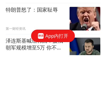
特朗普怒了：国家耻辱
第一财经资讯
App内打开
泽连斯基喊话韩国：援俄
朝军规模增至5万 你不担
心吗
大风新闻
勒布朗妻子萨瓦娜曝被奢
侈品店恶劣对待：爱马仕
员工被解雇、香奈儿门店
星河漫山野
关闭
患渐冻症的父亲倒在地