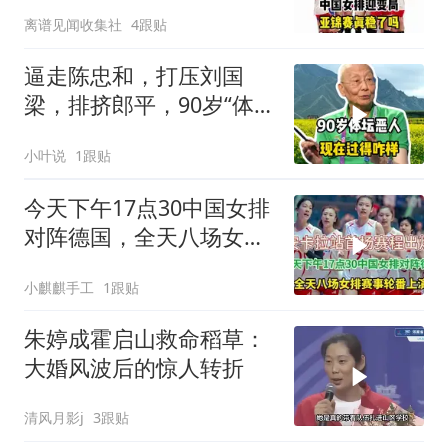
吗！
离谱见闻收集社
4跟贴
逼走陈忠和，打压刘国
梁，排挤郎平，90岁“体坛
恶人”现在过得咋样
小叶说
1跟贴
今天下午17点30中国女排
对阵德国，全天八场女排
赛事轮番上演
小麒麒手工
1跟贴
朱婷成霍启山救命稻草：
大婚风波后的惊人转折
清风月影j
3跟贴