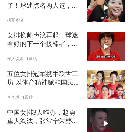
了！球迷点名两人选，朱
婷已考教练证布局
枫哥闲谈
女排换帅声浪再起，球迷
看好的下一个接棒者，反
而不是郎平
豫人说娱
1跟贴
五位女排冠军携手联舌工
坊 以体育精神赋能国民预
制食材品牌
李奇斌
1跟贴
中国女排3人咋办，赵勇
重大淘汰，张常宁朱婷咋
办！