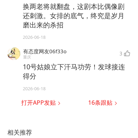
换两老将就翻盘，这剧本比偶像剧
还刺激。女排的底气，终究是岁月
磨出来的杀招
2026-06-18
有态度网友06f33o
3
重庆
10号姑娘立下汗马功劳！发球接连
得分
2026-06-18
打开APP发贴
16
条跟贴
相关推荐