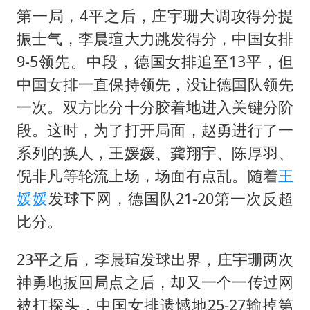
第一局，4平之后，庄宇珊大调攻得分提
振士气，李晨瑄大力跳发得分，中国女排
9-5领先。中段，德国女排追至13平，但
中国女排一直保持领先，没让德国队领先
一次。双方比分十分胶着地进入关键分阶
段。这时，为了打开局面，赵勇进行了一
系列的换人，
王媛媛
、
龚翔宇
、陈厚羽、
倪非凡等轮流上场，场面有点乱。随着
王
媛媛
发球下网，德国队21-20第一次反超
比分。
23平之后，李晨瑄发球出界，庄宇珊两次
神勇地扳回局点之后，却又一个一传过网
被打探头，中国女排遗憾地25-27输掉第