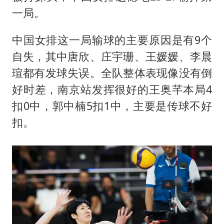
一局。
中国女排这一局输球的主要原因是有9个
自失，其中唐欣、庄宇珊、王媛媛、李晨
瑄都有发球失误。全队整体表现像没有倒
好时差，南京站发挥很好的王奥芊本局4
扣0中，郭中楠5扣1中，主要是传球不好
扣。