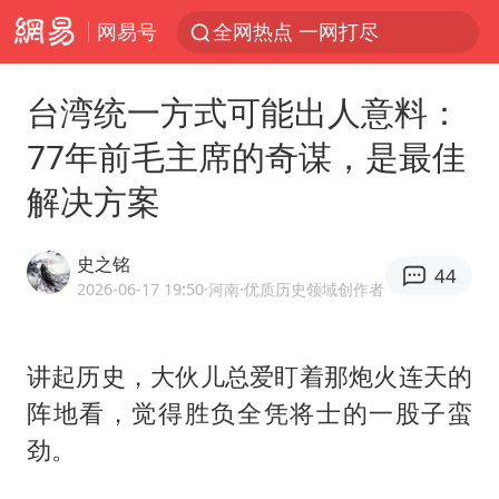
网易号
全网热点 一网打尽
台湾统一方式可能出人意料：
77年前毛主席的奇谋，是最佳
解决方案
史之铭
44
2026-06-17 19:50
·河南
·优质历史领域创作者
讲起历史，大伙儿总爱盯着那炮火连天的
阵地看，觉得胜负全凭将士的一股子蛮
劲。