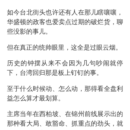
如今台北街头也许还有人在那儿瞎嚷嚷，
华盛顿的政客也爱卖点过期的破烂货，聊
些没影的事儿。
但在真正的统帅眼里，这全是过眼云烟。
历史的钟摆从来不会因为几句吵闹就停
下，台湾回归那是板上钉钉的事。
至于什么时候动、怎么动，那得看全盘利
益怎么算才最划算。
主席当年在西柏坡、在锦州前线展示出的
那种看大局、敢豁命、抓重点的劲头，就