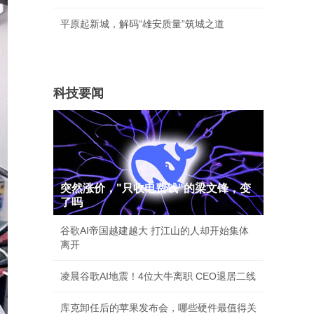
平原起新城，解码“雄安质量”筑城之道
科技要闻
突然涨价，"只收电费钱"的梁文锋，变
了吗
谷歌AI帝国越建越大 打江山的人却开始集体
离开
凌晨谷歌AI地震！4位大牛离职 CEO退居二线
库克卸任后的苹果发布会，哪些硬件最值得关