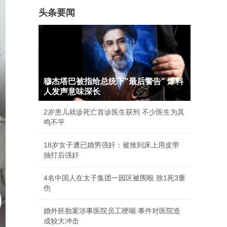
头条要闻
穆杰塔巴被指给总统下"最后警告" 爆料
人发声意味深长
2岁患儿就诊死亡首诊医生获刑 不少医生为其
鸣不平
18岁女子遭已婚男强奸：被推到床上用皮带
抽打后强奸
4名中国人在太子集团一园区被围殴 致1死3重
伤
婚外胚胎案涉事医院员工哽咽:事件对医院造
成较大冲击