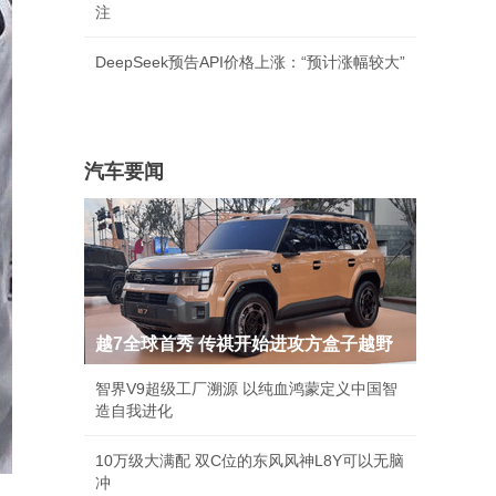
注
DeepSeek预告API价格上涨：“预计涨幅较大”
汽车要闻
越7全球首秀 传祺开始进攻方盒子越野
智界V9超级工厂溯源 以纯血鸿蒙定义中国智
造自我进化
10万级大满配 双C位的东风风神L8Y可以无脑
冲