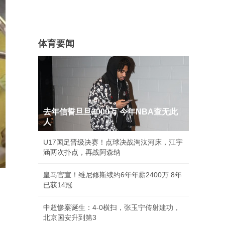
体育要闻
去年信誓旦旦3000万 今年NBA查无此
人
U17国足晋级决赛！点球决战淘汰河床，江宇
涵两次扑点，再战阿森纳
皇马官宣！维尼修斯续约6年年薪2400万 8年
已获14冠
中超惨案诞生：4-0横扫，张玉宁传射建功，
北京国安升到第3