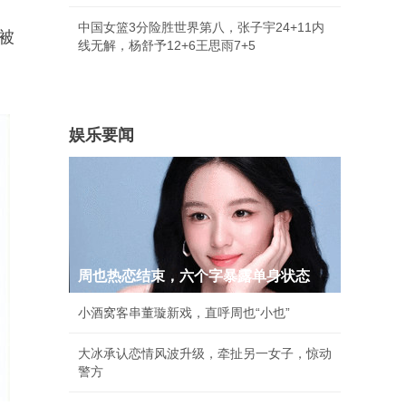
中国女篮3分险胜世界第八，张子宇24+11内
被
线无解，杨舒予12+6王思雨7+5
娱乐要闻
周也热恋结束，六个字暴露单身状态
小酒窝客串董璇新戏，直呼周也“小也”
大冰承认恋情风波升级，牵扯另一女子，惊动
警方