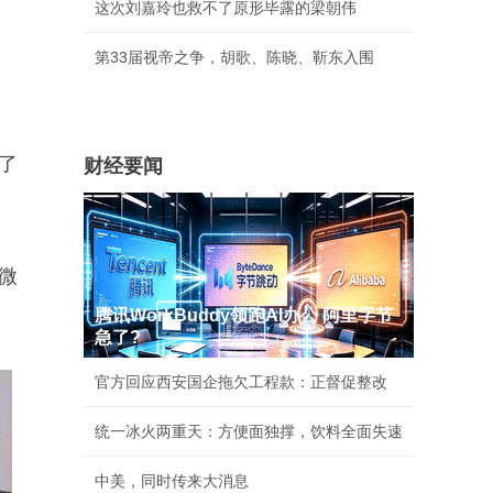
这次刘嘉玲也救不了原形毕露的梁朝伟
第33届视帝之争，胡歌、陈晓、靳东入围
了
财经要闻
微
腾讯WorkBuddy领跑AI办公 阿里字节
急了?
官方回应西安国企拖欠工程款：正督促整改
统一冰火两重天：方便面独撑，饮料全面失速
中美，同时传来大消息