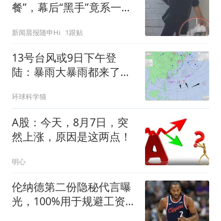
餐”，幕后“黑手”竟系一名
外卖员
新闻晨报随申Hi
1跟贴
13号台风或9日下午登
陆：暴雨大暴雨都来了，
16号琵鹭生成酝酿中
环球科学猫
A股：今天，8月7日，突
然上涨，原因是这两点！
明心
伦纳德第二份隐秘代言曝
光，100%用于规避工资
帽，猛龙交易直接冻结