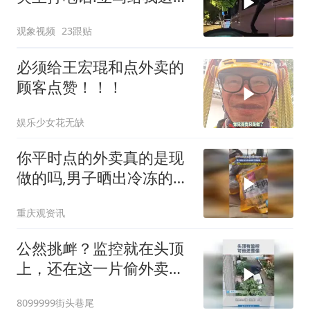
来
观象视频
23跟贴
必须给王宏琨和点外卖的
顾客点赞！！！
娱乐少女花无缺
你平时点的外卖真的是现
做的吗,男子晒出冷冻的各
种常见预制菜,网友：外卖
重庆观资讯
我只点自己知道的堂食商
家 现炒的
公然挑衅？监控就在头顶
上，还在这一片偷外卖，
样样偷？#偷东西 #监控
8099999街头巷尾
下的一幕 #人在做摄像头