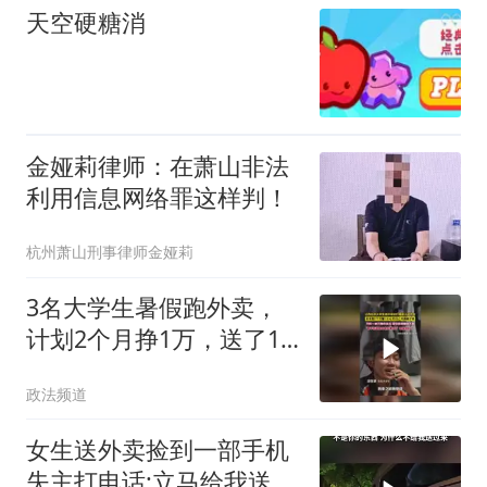
天空硬糖消
金娅莉律师：在萧山非法
利用信息网络罪这样判！
杭州萧山刑事律师金娅莉
3名大学生暑假跑外卖，
计划2个月挣1万，送了1
个多月感叹赚钱不易
政法频道
女生送外卖捡到一部手机
失主打电话:立马给我送过