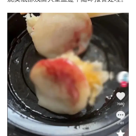
男子结婚8年3个女儿均非亲生
男子杀人后逃进深山21年活得像野人
985博士后被曝在妻子孕期出轨后续
公司“上四休三”但要降薪1000元
47岁妈妈突然产女 26岁女儿：很震惊
如何把百年大党建设得更加坚强有力？