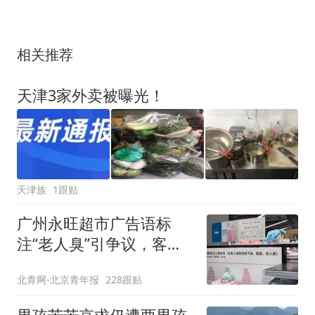
相关推荐
天津3家外卖被曝光！
天津族
1跟贴
广州永旺超市广告语标
注“老人臭”引争议，客服
回应
北青网-北京青年报
228跟贴