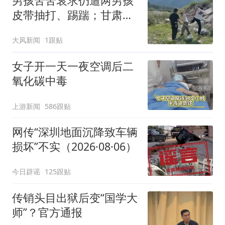
男孩苦苦哀求仍遭两男孩
皮带抽打、踢踹；甘肃积
石山警方：事发7月底，
大风新闻
1跟贴
已立案侦查，孩子无大碍
女子开一天一夜空调后二
氧化碳中毒
上游新闻
586跟贴
网传“深圳地面沉降致车辆
损坏”不实（2026·08·06）
今日辟谣
125跟贴
传销头目出狱后变“国学大
师”？官方通报