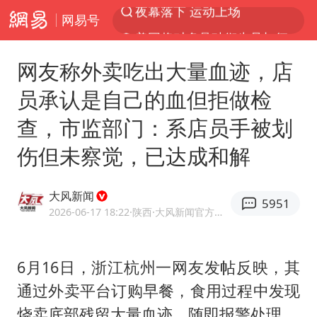
网易号
美国将对多晶硅衍生品加征15%关税
泰交通部副部长回应中国人遭歧视手势
网友称外卖吃出大量血迹，店
改名后的“青海拉面”店
员承认是自己的血但拒做检
勒沃库森U17主帅盛赞赵松源
查，市监部门：系店员手被划
台军“汉光秀”开场闹剧多
伤但未察觉，已达成和解
段绚竞因公牺牲 年仅44岁
1岁宝宝碰坏纸巾盒 宝妈被索赔924元
大风新闻
5951
女子开一天一夜空调后二氧化碳中毒
2026-06-17 18:22
·陕西
·大风新闻官方账号
97岁英国奶奶飞上天再破吉尼斯纪录
“空调24小时开着更省电”不实
6月16日，浙江杭州一网友发帖反映，其
通过外卖平台订购早餐，食用过程中发现
“不建议大家买深色蛋糕”
烧卖底部残留大量血迹，随即报警处理。