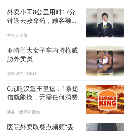
在看 #偷外卖
外卖小哥8公里用时17分
钟送去救命药，顾客额外
打赏50元后被网友指责“太
主持人王凯
少”
亚特兰大女子车内持枪威
胁外卖员
酒痴说梦
1跟贴
0元吃汉堡王皇堡：1条短
信就能换，无需任何消费
峡谷一级保护废物
医院外卖取餐点频频“丢