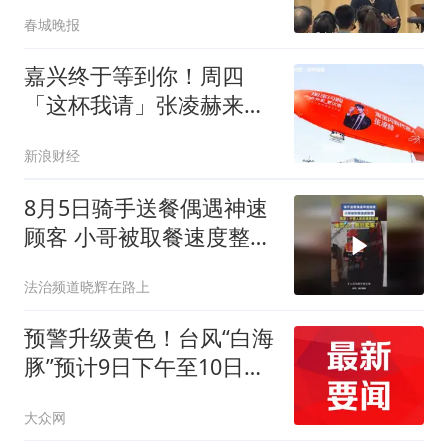
春城晚报
嘉兴终于等到你！周四
「这杯我请」张凌赫来
宠！
新浪财经
8月5日骑手送餐偶遇神速
顾客 小哥被取餐速度整懵
网友：干饭人反应速度拉
法治频道晓辉在路上
满
预警升级黄色！台风“白海
豚”预计9日下午至10日早
晨登陆浙闽沿海
大众网