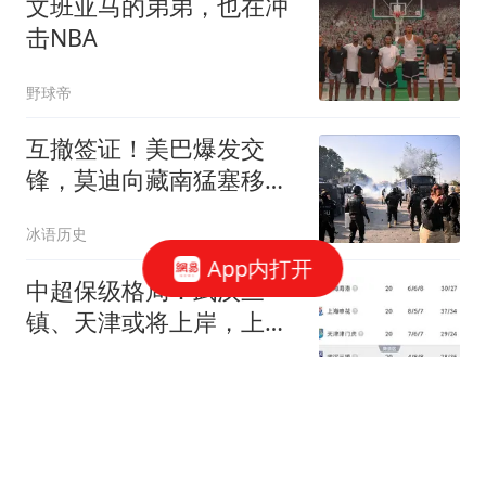
文班亚马的弟弟，也在冲
击NBA
野球帝
互撤签证！美巴爆发交
锋，莫迪向藏南猛塞移
民，中国正布一盘大棋
冰语历史
App内打开
中超保级格局：武汉三
镇、天津或将上岸，上海
双雄沦为难兄难弟！
海浪星体育
美媒曝光湖人交易：送出
杰登・哈迪，换回掘金冠