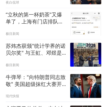
夜白侃球
“立秋的第一杯奶茶”又爆
单了，上海有门店排队超
500杯，店员：今天奶茶
极目新闻
店都很忙，要等2个多小
时
苏炜杰获颁"统计学界的诺
贝尔奖" 与王虹、邓煜是
校友
极目新闻
牛弹琴："向特朗普同志致
敬" 美国超级抹红大赛开
始了
现代快报