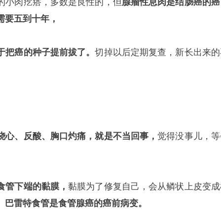
的小肉疙瘩，多数是良性的，但
腺瘤性息肉是结肠癌的癌
需要五到十年，
于把癌的种子提前拔了。
切掉以后定期复查，新长出来的
烧心、反酸、胸口灼痛，就是不当回事，
觉得没事儿，等
食管下端的黏膜，
黏膜为了修复自己，会从鳞状上皮变成
。
巴雷特食管是食管腺癌的癌前病变。