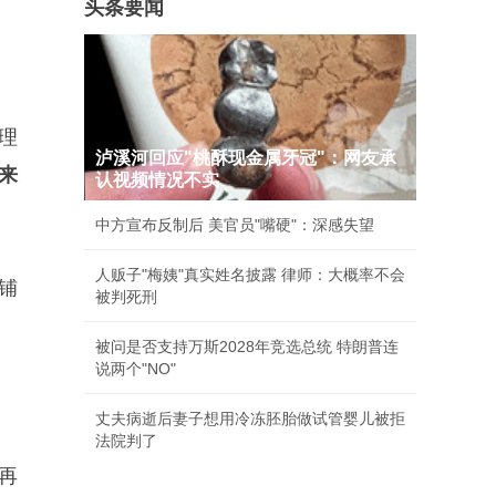
头条要闻
理
泸溪河回应"桃酥现金属牙冠"：网友承
来
认视频情况不实
中方宣布反制后 美官员"嘴硬"：深感失望
人贩子"梅姨"真实姓名披露 律师：大概率不会
铺
被判死刑
被问是否支持万斯2028年竞选总统 特朗普连
说两个"NO"
丈夫病逝后妻子想用冷冻胚胎做试管婴儿被拒
法院判了
再