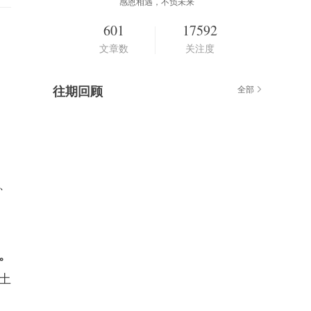
感恩相遇，不负未来
601
17592
文章数
关注度
往期回顾
全部
、
。
土