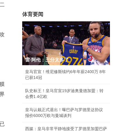
二
体育要闻
攻
雷·阿伦：三分太多了
皇马官宣！维尼修斯续约6年年薪2400万 8年
已获14冠
膜
队史标王！皇马官宣19岁迪奥曼德加盟：转
界
会费1.4亿欧
皇马认栽正式退出！曝巴萨与罗德里达协议
报价6000万欧与曼城谈判
已
西媒：皇马非常平静地接受了罗德里加盟巴萨