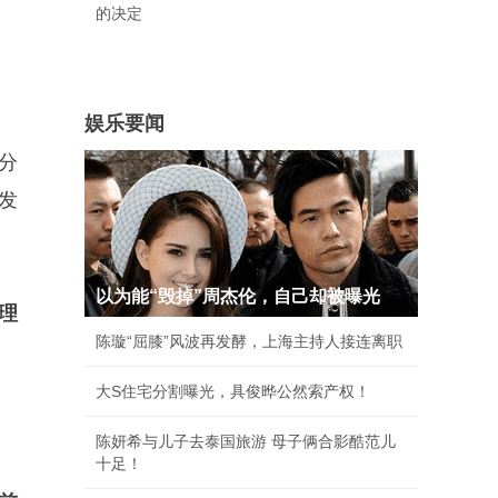
的决定
娱乐要闻
分
发
以为能“毁掉”周杰伦，自己却被曝光
理
陈璇“屈膝”风波再发酵，上海主持人接连离职
大S住宅分割曝光，具俊晔公然索产权！
陈妍希与儿子去泰国旅游 母子俩合影酷范儿
十足！