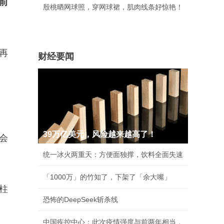
前
殷桃晒网球照，穿网球裙，肌肉线条好惊艳！
再
财经要闻
39万亿美元，风险越来越高了！
会
统一冰火两重天：方便面独撑，饮料全面失速
「1000万」的竹知了，下架了「余大嘴」
柱
恐怖的DeepSeek斩杀线
中国疾控中心：此次疫情强度与前两年相当，