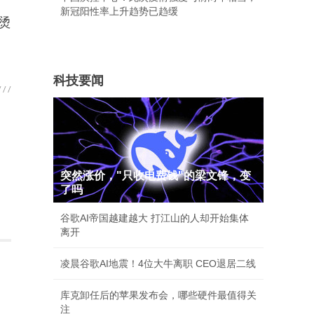
新冠阳性率上升趋势已趋缓
烫
科技要闻
突然涨价，"只收电费钱"的梁文锋，变
了吗
谷歌AI帝国越建越大 打江山的人却开始集体
离开
凌晨谷歌AI地震！4位大牛离职 CEO退居二线
库克卸任后的苹果发布会，哪些硬件最值得关
注