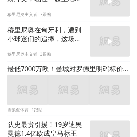
梯，好的跟爷孙一样
穆里尼奥主义者
7跟贴
穆里尼奥在匈牙利，遭到
小球迷们的追捧，这场比
赛B席是中场核心
穆里尼奥主义者
3跟贴
最低7000万欧！曼城对罗德里明码标价 人可以走钱必须留下
雪狼侃体育
1跟贴
队史最贵引援！19岁迪奥
曼德1.4亿欧成皇马标王