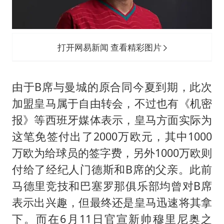
打开网易新闻 查看精彩图片
由于B席与曼城的原合同今夏到期，此次
加盟皇马属于自由转会，不过也有《机密
报》等西班牙媒体表示，皇马方面实际为
这笔免签付出了2000万欧元，其中1000
万欧为给球员的签字费，另外1000万欧则
付给了经纪人门德斯和B席的父亲。此前
马德里竞技和巴塞罗那俱乐部均曾对B席
表示出兴趣，但最终还是皇马迅速将其拿
下。而在6月11日官宣新帅穆里尼奥之