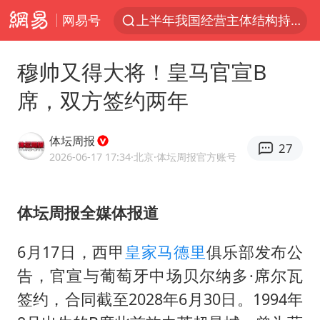
网易号
上海暴雨红色预警
上海：5号线16号线浦江线全线停运
穆帅又得大将！皇马官宣B
上海全域长途客运班次全部停运
席，双方签约两年
周星驰母亲现身香港路演现场
王传君 《披荆斩棘》
体坛周报
27
2026-06-17 17:34
·北京
·体坛周报官方账号
国足U17与阿森纳决赛取消 并列冠军
上海有出现龙卷潜势
体坛周报全媒体报道
王艺迪2-4不敌张本美和止步4强
上门女婿出轨女邻居多年被判重婚罪
6月17日，西甲
皇家马德里
俱乐部发布公
1枚就能让航母瘫痪 轰-6J实力有多强
告，官宣与葡萄牙中场贝尔纳多·席尔瓦
以军士兵把枪口对准中国记者
签约，合同截至2028年6月30日。1994年