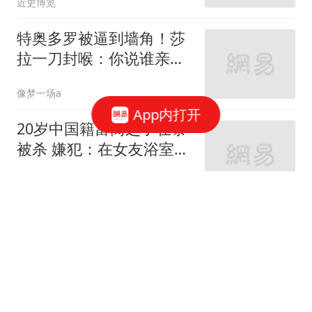
近史博览
特奥多罗被逼到墙角！莎
拉一刀封喉：你说谁亲
华？点一个我看看！
像梦一场a
App内打开
20岁中国籍富商之子在泰
被杀 嫌犯：在女友浴室发
现他
扬子晚报
伊朗总统被指与穆杰塔巴
在昏暗汽车内会面 仅听到
声音
极目新闻
特朗普全球通告瓜分委内