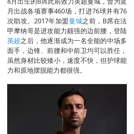
8月出生的B席此前效力英超曼城，曾为蓝
于东来直播和胖东来核心团队开会
月出战各项赛事460场，打进76球并有76
2025年小学教师减少13.19万
次助攻。2017年加盟
曼城
之前，B席在法
泰国：高度重视中国游客旅游体验
甲摩纳哥是进攻能力颇强的边前腰，登陆
王艺迪无缘横滨赛决赛
英超
之后，他逐渐成为一名全能的中场多
上海大部迎大暴雨
面手，边锋、前腰和中前卫均可以胜任，
构建更高水平的全民健身公共服务体系
虽然身材比较矮小，速度不快，但护球能
力和原地摆脱能力都很强。