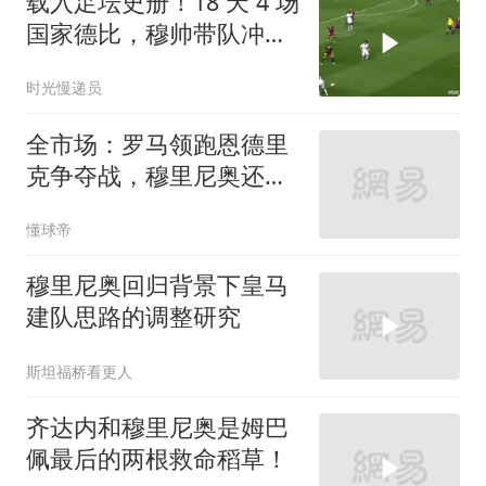
载入足坛史册！18 天 4 场
国家德比，穆帅带队冲破
巴萨垄断
时光慢递员
全市场：罗马领跑恩德里
克争夺战，穆里尼奥还在
考察他
懂球帝
穆里尼奥回归背景下皇马
建队思路的调整研究
斯坦福桥看更人
齐达内和穆里尼奥是姆巴
佩最后的两根救命稻草！