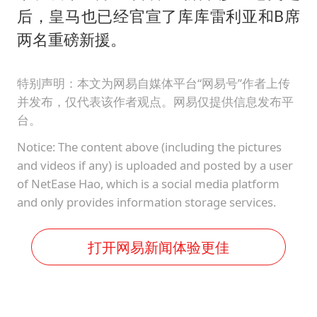
后，皇马也已经官宣了库库雷利亚和B席
两名重磅新援。
特别声明：本文为网易自媒体平台“网易号”作者上传
并发布，仅代表该作者观点。网易仅提供信息发布平
台。
Notice: The content above (including the pictures
and videos if any) is uploaded and posted by a user
of NetEase Hao, which is a social media platform
and only provides information storage services.
打开网易新闻体验更佳