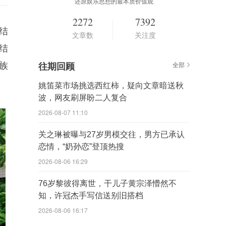
还原娱乐思想的最本质价值观
2272
7392
证结
文章数
关注度
结
族
往期回顾
全部
姚笛菜市场挑选西红柿，疑向文章暗送秋
波，网友刷屏盼二人复合
2026-08-07 11:10
关之琳被曝与27岁男模交往，男方已承认
恋情，“奶孙恋”登顶热搜
2026-08-06 16:29
76岁黎彼得离世，干儿子黄宗泽懵然不
知，许冠杰手写信送别旧搭档
2026-08-06 16:17