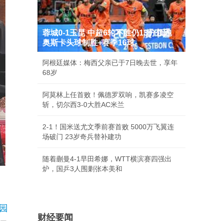
蓉城0-1玉昆 中超6轮不胜仍13分领跑
奥斯卡头球制胜+赛季16球
阿根廷媒体：梅西父亲已于7日晚去世，享年
68岁
阿莫林上任首败！佩德罗双响，凯赛多凌空
斩，切尔西3-0大胜AC米兰
2-1！国米送尤文季前赛首败 5000万飞翼连
场破门 23岁奇兵替补建功
随着蒯曼4-1早田希娜，WTT横滨赛四强出
炉，国乒3人围剿张本美和
园
财经要闻