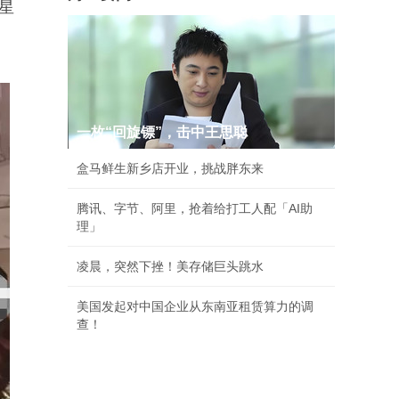
星
一枚“回旋镖”，击中王思聪
盒马鲜生新乡店开业，挑战胖东来
腾讯、字节、阿里，抢着给打工人配「AI助
理」
凌晨，突然下挫！美存储巨头跳水
美国发起对中国企业从东南亚租赁算力的调
查！