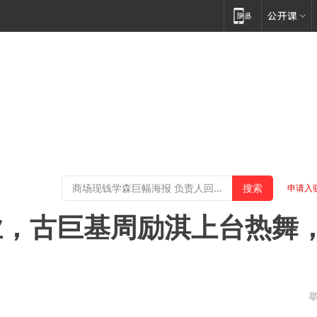
申请入
业，古巨基周励淇上台热舞