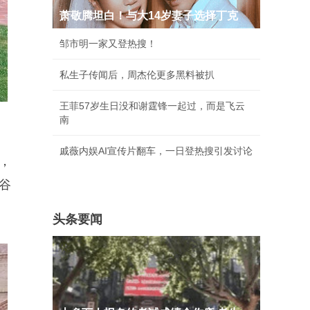
萧敬腾坦白！与大14岁妻子选择丁克
邹市明一家又登热搜！
私生子传闻后，周杰伦更多黑料被扒
王菲57岁生日没和谢霆锋一起过，而是飞云
南
戚薇内娱AI宣传片翻车，一日登热搜引发讨论
，
谷
头条要闻