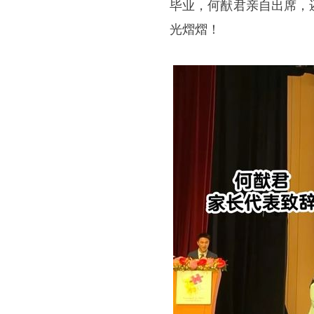
毕业，何猷君亲自出席，
光熠熠！