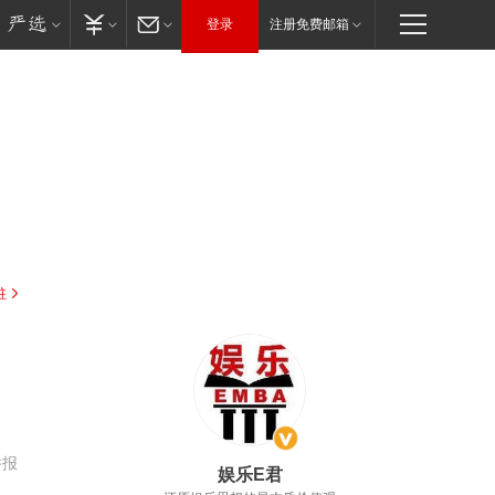
登录
注册免费邮箱
驻
，
举报
娱乐E君