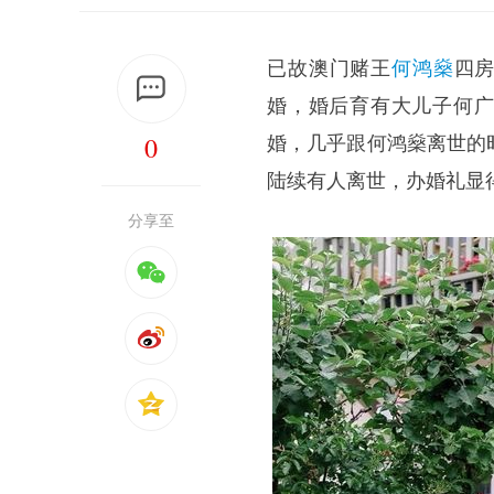
已故澳门赌王
何鸿燊
四
婚，婚后育有大儿子何广燊
0
婚，几乎跟何鸿燊离世的
陆续有人离世，办婚礼显
分享至