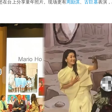
还在台上分享童年照片。现场更有
周励淇
、
古巨基
表演，