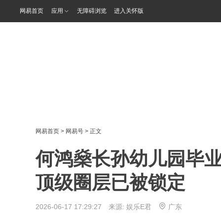
网易首页
应用
无障碍浏览
进入关怀版
网易首页
>
网易号
> 正文
何鸿燊长孙幼儿园毕
顶级圈层已被锁定
2026-06-17 17:29:27 来源:
娱乐E君
广东