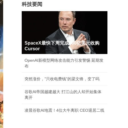
科技要闻
SpaceX最快下周完成600亿美元收购
Cursor
OpenAI新模型网络攻击能力引发警惕 延期发
布
突然涨价，"只收电费钱"的梁文锋，变了吗
谷歌AI帝国越建越大 打江山的人却开始集体
离开
凌晨谷歌AI地震！4位大牛离职 CEO退居二线