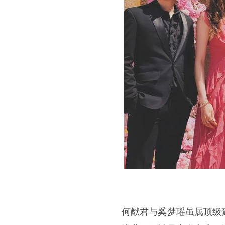
何猷君与奚梦瑶虽属顶级