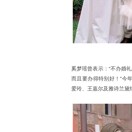
奚梦瑶曾表示：“不办婚
而且要办得特别好！”今
爱玲、王嘉尔及雅诗兰黛