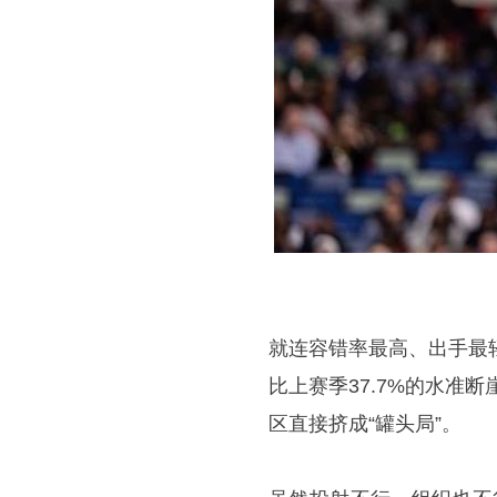
就连容错率最高、出手最轻
比上赛季37.7%的水准
区直接挤成“罐头局”。