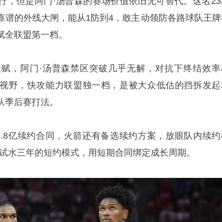
行，但是阿门·汤普森的赛场价值依旧无可替代。这名23
靠谱的外线大闸，能从1防到4，敢主动领防各路球队王牌
赋全联盟第一档。
赋，阿门·汤普森禁区突破几乎无解，对抗下终结效率
视野，快攻能力联盟独一档，是被大众低估的挡拆发起
队季后赛打法。
1.8亿续约合同，火箭还有备选续约方案，放眼队内续约
林试水三年的短约模式，用短期合同绑定成长周期。