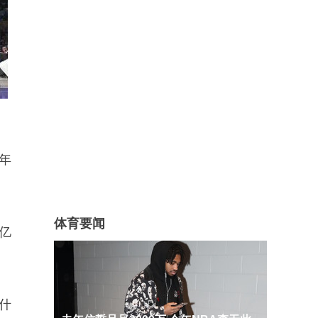
年
体育要闻
5亿
为什