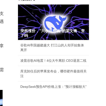
支
遇
突然涨价，"只收电费钱"的梁文锋，变
了吗
拿
谷歌AI帝国越建越大 打江山的人却开始集体
离开
凌晨谷歌AI地震！4位大牛离职 CEO退居二线
需
库克卸任后的苹果发布会，哪些硬件最值得关
注
DeepSeek预告API价格上涨：“预计涨幅较大”