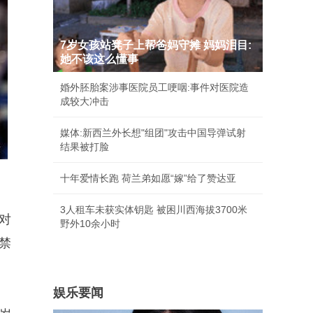
7岁女孩站凳子上帮爸妈守摊 妈妈泪目:
她不该这么懂事
婚外胚胎案涉事医院员工哽咽:事件对医院造
成较大冲击
媒体:新西兰外长想"组团"攻击中国导弹试射
结果被打脸
十年爱情长跑 荷兰弟如愿“嫁”给了赞达亚
3人租车未获实体钥匙 被困川西海拔3700米
对
野外10余小时
禁
娱乐要闻