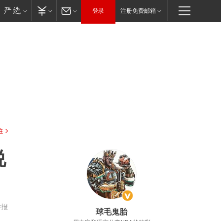
登录
注册免费邮箱
驻
说
举报
球毛鬼胎