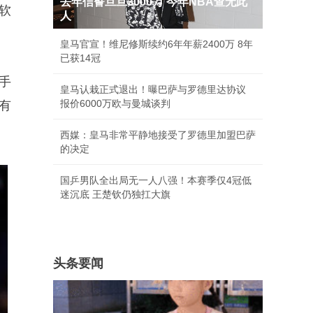
去年信誓旦旦3000万 今年NBA查无此
软
人
皇马官宣！维尼修斯续约6年年薪2400万 8年
已获14冠
手
皇马认栽正式退出！曝巴萨与罗德里达协议
报价6000万欧与曼城谈判
有
西媒：皇马非常平静地接受了罗德里加盟巴萨
的决定
国乒男队全出局无一人八强！本赛季仅4冠低
迷沉底 王楚钦仍独扛大旗
头条要闻