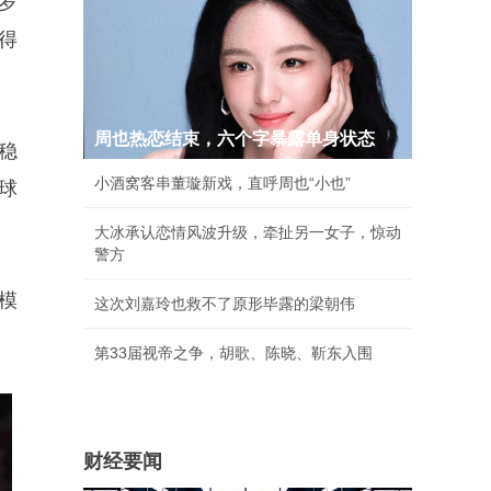
岁
得
周也热恋结束，六个字暴露单身状态
稳
小酒窝客串董璇新戏，直呼周也“小也”
球
大冰承认恋情风波升级，牵扯另一女子，惊动
警方
模
这次刘嘉玲也救不了原形毕露的梁朝伟
第33届视帝之争，胡歌、陈晓、靳东入围
财经要闻