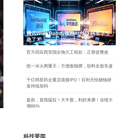
腾讯WorkBuddy领跑AI办公 阿里字节
急了?
官方回应西安国企拖欠工程款：正督促整改
统一冰火两重天：方便面独撑，饮料全面失速
千亿明星药企重启港股IPO！百利天恒烧钱研
发持续加码
盘前，直线猛拉！大牛股，利好来袭！业绩大
增86%
。
科技要闻