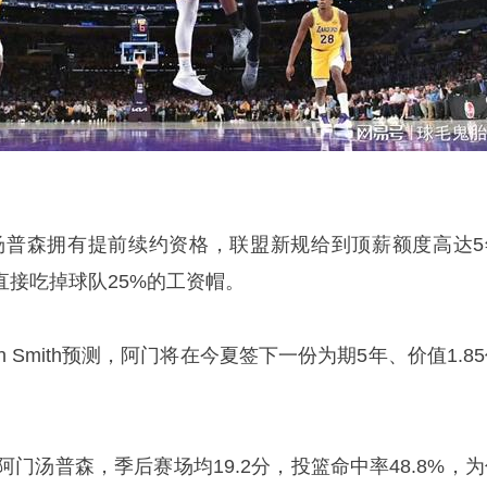
汤普森拥有提前续约资格，联盟新规给到顶薪额度高达5
会直接吃掉球队25%的工资帽。
ith Smith预测，阿门将在今夏签下一份为期5年、价值1.8
阿门汤普森，季后赛场均19.2分，投篮命中率48.8%，