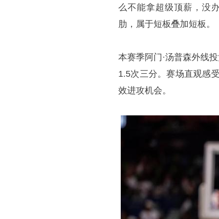
么不能拿超级顶薪，没办
肋，属于短板叠加短板。
本赛季阿门·汤普森外线投
1.5次三分。赛场直观
效进攻机会。