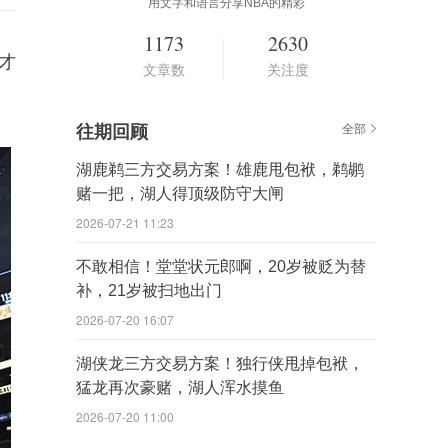
用文字和语言分享NBA的精彩
1173
2630
才
文章数
关注度
往期回顾
全部
湖鹿鹈三方交易方案！雄鹿甩包袱，鹈鹕
赌一把，湖人得顶级防守大闸
2026-07-21 11:23
不敢相信！堂堂状元郎啊，20岁被贬为替
补，21岁被扫地出门
2026-07-20 16:07
湖侠龙三方交易方案！独行侠甩掉包袱，
猛龙再次豪赌，湖人浑水摸鱼
2026-07-20 11:00