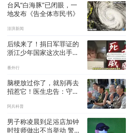
台风“白海豚”已闭眼，一
地发布《告全体市民书》
澎湃新闻
后续来了！捐日军罪证的
浙江少年国家这次出手
了：查到底，护到底
番外行
脑梗放过你了，就别再去
招惹它！医生忠告：守住
这4条底线
阿兵科普
男子称凌晨到足浴店加钟
时技师做出不当举动 警方