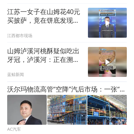
江苏一女子在山姆花40元
买披萨，竟在饼底发现一
把价值108元的剪刀
江西都市现场
山姆泸溪河桃酥疑似吃出
牙冠，泸溪河：正在溯源
核查，山姆线上极速达已
蓝鲸新闻
搜索不到，但门店称仍正
常售卖中
沃尔玛物流高管“空降”汽后市场：一张“闲置”的全国汽配网，如何抓到三门赚钱的生意？
AC汽车