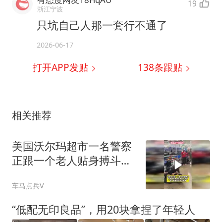
19
浙江宁波
只坑自己人那一套行不通了
2026-06-17
打开APP发贴
138
条跟贴
相关推荐
美国沃尔玛超市一名警察
正跟一个老人贴身搏斗，
警察最终将其逮捕
车马点兵V
“低配无印良品”，用20块拿捏了年轻人