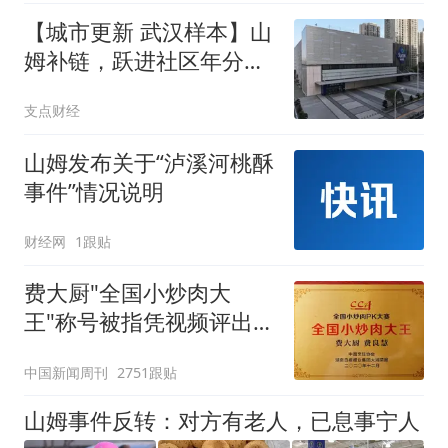
【城市更新 武汉样本】山
姆补链，跃进社区年分红
3000万元
支点财经
山姆发布关于“泸溪河桃酥
事件”情况说明
财经网
1跟贴
费大厨"全国小炒肉大
王"称号被指凭视频评出
官方回应
中国新闻周刊
2751跟贴
山姆事件反转：对方有老人，已息事宁人