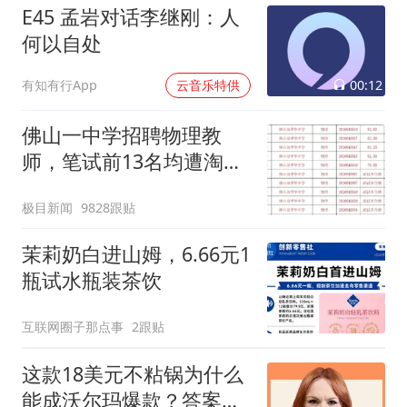
E45 孟岩对话李继刚：人
何以自处
00:12
有知有行App
云音乐特供
佛山一中学招聘物理教
师，笔试前13名均遭淘
汰？教育局：已叫停招
极目新闻
9828跟贴
聘，成立调查组全面核查
茉莉奶白进山姆，6.66元1
瓶试水瓶装茶饮
互联网圈子那点事
2跟贴
这款18美元不粘锅为什么
能成沃尔玛爆款？答案就