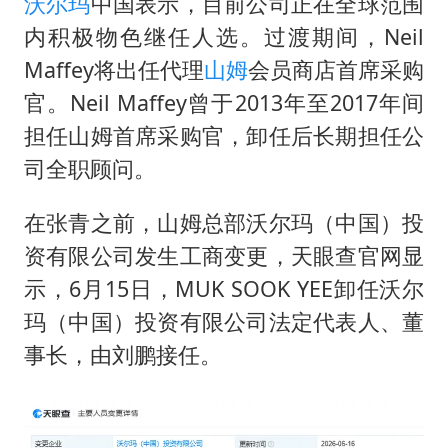
22岁女生独闯南太行失联12天
沃尔玛
中国表示，目前公司正在全球范围
内积极物色继任人选。过渡期间，Neil
薛之谦杭州站演唱会取消
Maffey将出任代理
山姆
会员商店首席采购
张本智和：零封向鹏不意外
官。Neil Maffey曾于2013年至2017年间
今年第二强台风将带来多大影响
担任山姆首席采购官，卸任后长期担任公
“准2万亿”之城点名支持三所大学
司全职顾问。
习近平心系体育强国建设
在张青之前，山姆总部沃尔玛（中国）投
资有限公司发生工商变更，天眼查官网显
示，6月15日，MUK SOOK YEE卸任沃尔
玛（中国）投资有限公司法定代表人、董
事长，由刘鹏接任。