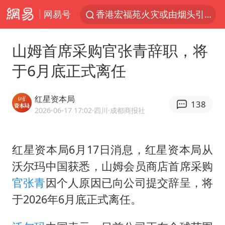
网易号
香港宏福苑火灾或由烟头引起
浙江台州《告全体市民书》
山姆首席采购官张青辞职，将
美拟年底前首次测试“金穹”反导系统
于6月底正式离任
四川宜宾3.4级地震
网约车司机充电时猝死保险拒赔
红星资本局
138
陕西柞水泥石流已致2死 仍有1人失联
2026-06-17 17:02
·四川
·成都商报社
泰国初中生饮弹自尽前开了26枪
红星资本局6月17日消息，红星资本局从
多所高校取消艺考
沃尔玛中国获悉，山姆会员商店首席采购
店主称换“青海拉面”招牌后生意更好
官张青
因个人原因已向公司提交辞呈，将
伊斯兰版北约来了吗
于2026年6月底正式离任。
上半年国内居民出游人次34.63亿