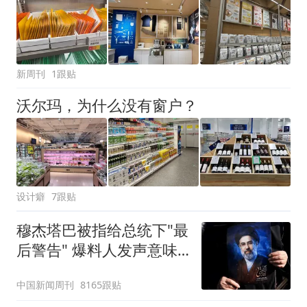
新周刊
1跟贴
沃尔玛，为什么没有窗户？
设计癖
7跟贴
穆杰塔巴被指给总统下"最
后警告" 爆料人发声意味
深长
中国新闻周刊
8165跟贴