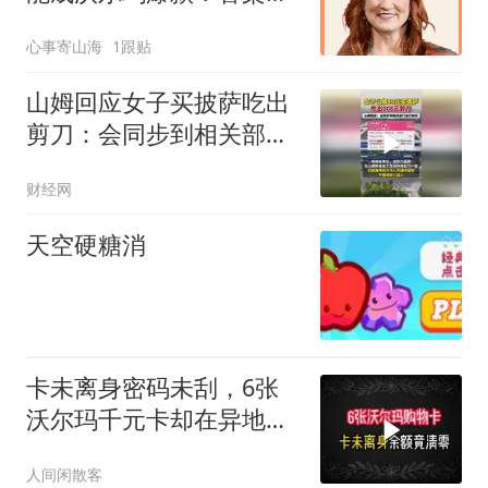
是平价又可爱
心事寄山海
1跟贴
山姆回应女子买披萨吃出
剪刀：会同步到相关部门
进行核实
财经网
天空硬糖消
卡未离身密码未刮，6张
沃尔玛千元卡却在异地被
刷光！维权俩
人间闲散客