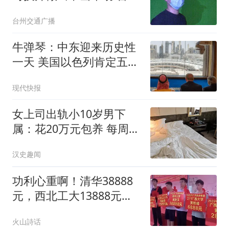
回应
台州交通广播
牛弹琴：中东迎来历史性
一天 美国以色列肯定五味
杂陈
现代快报
女上司出轨小10岁男下
属：花20万元包养 每周偷
情2次
汉史趣闻
功利心重啊！清华38888
元，西北工大13888元，
广西大学6888元，普通本
火山詩话
科2888元，贵港黄氏宗祠