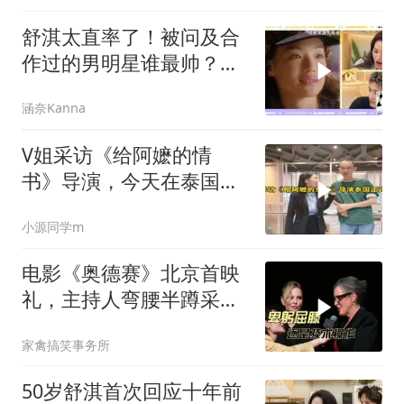
舒淇太直率了！被问及合
作过的男明星谁最帅？她
脱口而出说出名字
涵奈Kanna
V姐采访《给阿嬷的情
书》导演，今天在泰国正
式上映
小源同学m
电影《奥德赛》北京首映
礼，主持人弯腰半蹲采访
外宾为何引发争议
家禽搞笑事务所
50岁舒淇首次回应十年前