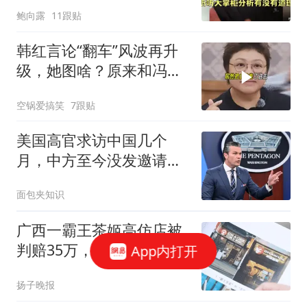
没有道理！
鲍向露
11跟贴
韩红言论“翻车”风波再升
级，她图啥？原来和冯小
刚有关系
空锅爱搞笑
7跟贴
美国高官求访中国几个
月，中方至今没发邀请，
他的算盘这次打错了
面包夹知识
广西一霸王茶姬高仿店被
判赔35万，就开在品牌店
App内打开
附近20米处，也卖“伯牙绝
扬子晚报
弦”；网友：员工在这上班