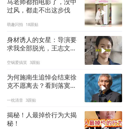
马老师都拍电影了，没中
过风，都走不出这步伐
萌趣闪拍
18跟贴
身材诱人的女星：导演要
求我全部脱光，王志文的
回答出人意料
空锅爱搞笑
3跟贴
为何施南生追悼会结束徐
克不愿离去？看到落寞背
影，才懂半生羁绊
一枕清音
3跟贴
揭秘！人最掉价行为大揭
秘！