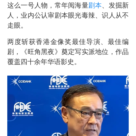
这么一号人物，常年阅海量
剧本
、发掘新
人，业内公认审剧本眼光毒辣、识人从不
走眼。
两度斩获香港金像奖最佳导演、最佳编
剧，《旺角黑夜》奠定写实派地位，作品
覆盖四十余年华语影史。