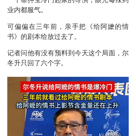
梁家辉百花奖演讲落泪
业内都服气。
大V：马科斯把路走绝了
香港正式允许“拒绝抢救”
可偏偏在三年前，亲手把《
给阿嬷的情
乐享全民健身 共筑健康中国
书
》的剧本给放过去了。
记者问他有没有预料到今天这个局面，
尔
冬升
只回了六个字。