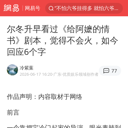
网易号
“不怕六爷挂得多 就怕六爷挂一颗”
杭州全市有序停课
尔冬升早看过《给阿嬷的情
直击东北超：哈尔滨vs通辽
书》剧本，觉得不会火，如今
香港宏福苑火灾或由烟头引起
回应6个字
白海豚将正面袭击贯穿浙江
商场现钱学森巨幅海报 负责人回应
冷紫葉
77
36岁男演员成景区NPC后人气爆棚
2026-06-17 16:20
·广东
·优质娱乐领域创作者
郑丽文：台湾从来没有“独立”过
几元成本的AI广告导致千万市值蒸发
作品声明：内容取材于网络
浙江台州《告全体市民书》
前言
酒店回应车内过夜被收150元
一个靠押宝冷门起家的导演，眼光毒辣到