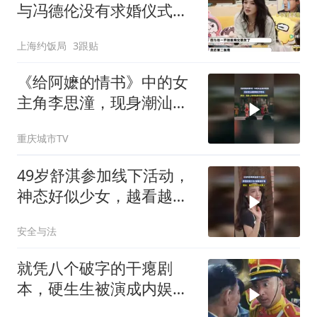
与冯德伦没有求婚仪式：
两人从多年朋友变成爱
上海约饭局
3跟贴
人，他每一任女朋友我都
很熟；对仪式完全没惊喜
《给阿嬷的情书》中的女
主角李思潼，现身潮汕英
歌舞宣传现场
重庆城市TV
49岁舒淇参加线下活动，
神态好似少女，越看越好
看
安全与法
就凭八个破字的干瘪剧
本，硬生生被演成内娱无
法超越的天花板！