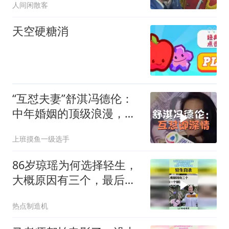
人间闲散客
天空硬糖消
“互怼夫妻”舒淇冯德伦：
中年婚姻的顶级浪漫，是
敢说“你最丑”
上班摸鱼一级选手
86岁琼瑶为何选择轻生，
大概原因有三个，最后一
个凡人做不到！
热点制造机