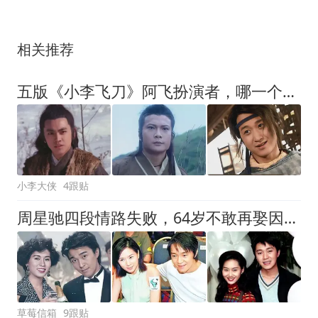
相关推荐
五版《小李飞刀》阿飞扮演者，哪一个塑造得最经典？
小李大侠
4跟贴
周星驰四段情路失败，64岁不敢再娶因13年未说后悔
草莓信箱
9跟贴