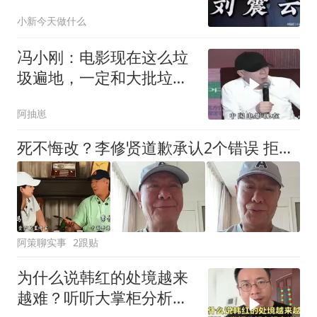
小新今天做什么
冯小刚：电影现在这么垃
圾遍地，一定和大批垃圾
观众有关系的
阿抽崽
死不悔改？李修贤道歉承认2个错误 拒认1个事实 他和郭德纲是一类
阿策聊实事
2跟贴
为什么说韩红的处境越来
越难？听听大掌柜分析有