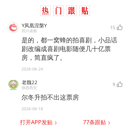
Y凤凰涅槃Y
15
四川成都
是的，都一窝蜂的拍喜剧，小品话
剧改编成喜剧电影随便几十亿票
房，简直疯了。
2026-06-24
老魏22
9
陕西西安
尔冬升拍不出这票房
2026-06-18
打开APP发贴
77
条跟贴