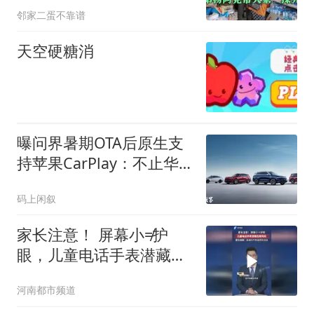
邻家二蛋不靠谱
天空硬糖消
曝问界暑期OTA后原生支
持苹果CarPlay：不止华
为乾崑智驾ADS 5
码上闲叙
家长注意！ 屏幕小≠护
眼，儿童电话手表潜藏伤
眼风险，医生提醒：多进
河南都市频道
行户外自然光活动