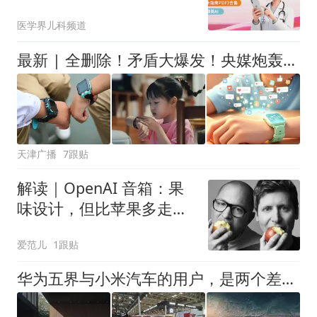
(2026)》重磅发布
医学界儿科频道
最新 | 全删除！矛盾大爆发！央媒炮轰！网友吵翻！
天津广播
7跟贴
解读｜OpenAI 音箱：果
味设计，但比苹果多走一
步
爱范儿
1跟贴
华为五界与小米汽车的用户，是两个差异最大的购车群体吧？