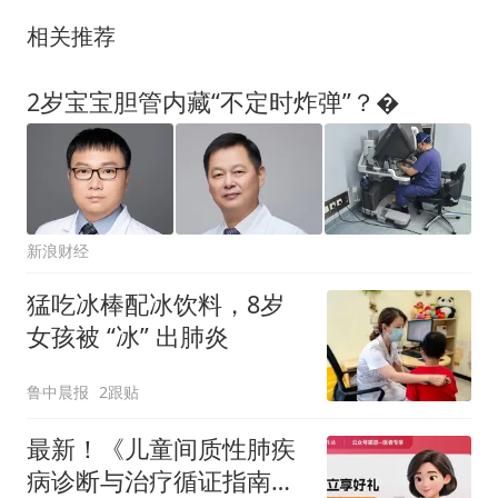
相关推荐
2岁宝宝胆管内藏“不定时炸弹”？�
新浪财经
猛吃冰棒配冰饮料，8岁
女孩被 “冰” 出肺炎
鲁中晨报
2跟贴
最新！《儿童间质性肺疾
病诊断与治疗循证指南