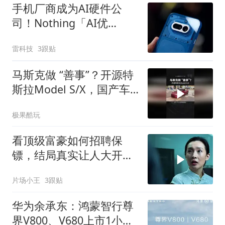
手机厂商成为AI硬件公
司！Nothing「AI优
先」、vivo重启AI眼镜
雷科技
3跟贴
马斯克做 “善事”？开源特
斯拉Model S/X，国产车
又能抄了？
极果酷玩
看顶级富豪如何招聘保
镖，结局真实让人大开眼
界
片场小王
3跟贴
华为余承东：鸿蒙智行尊
界V800、V680上市1小时