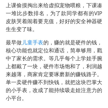
胡彦斌获《歌手2026》歌王
上课偷摸掏出来给虚拟宠物喂粮，下课凑
U17国足三连胜晋级明日之星半决赛
一堆比步数排名，为了款同学都有的VIP
美股存储板块集体大跌
皮肤哭着闹着要充值，好好的安全神器硬
名创优品回应女子吐槽内裤质量差
生生变了味。
日本试射“战斧”导弹，国防部回应
最早做
儿童手表
的，赚的就是硬件的钱，
东航：国内客票提前14天免费退改
核心功能也就定位和通话，简单够用，戳
夯实基础开新局
中了家长的需求。等几乎每个上学娃手腕
上都戴了一块，硬件市场饱和了，利润越
来越薄，商家肯定要琢磨新的赚钱路子。
单一卖硬件赚不到快钱，就把这块巴掌大
的小手表，改成了能持续吸走娃注意力的
小平台。