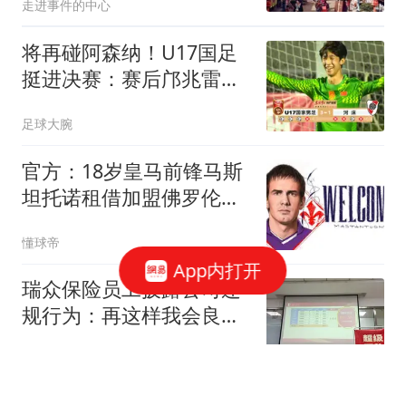
走进事件的中心
将再碰阿森纳！U17国足
挺进决赛：赛后邝兆雷又
被评全队最低分
足球大腕
官方：18岁皇马前锋马斯
坦托诺租借加盟佛罗伦
萨，租期1年
懂球帝
App内打开
瑞众保险员工披露公司违
规行为：再这样我会良心
不安
大风新闻