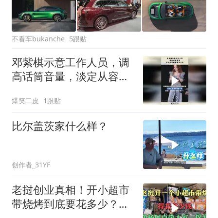
不看车bukanche
5跟贴
邓紫棋示意工作人员，调
高话筒音量，淡定从容模
样飒爽十足！
爆笑二皮
1跟贴
比尔盖茨家什么样？
创作者_31YF
老挝创业真相！开小超市
带烧烤到底要花多少？三
弟杨阿克硬核摸底