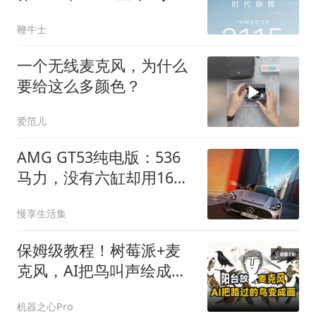
大定2115台
鞭牛士
一个无线麦克风，为什么
要给这么多颜色？
爱范儿
AMG GT53纯电版：536
马力，没有六缸却用16个
麦克风还原直六声浪
慢享生活集
保姆级教程！树莓派+麦
克风，AI把鸟叫声绘成一
幅拼贴画
机器之心Pro