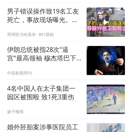
男子错误操作致19名工友
死亡，事故现场曝光。一
场悲剧的警示
周周怪与哈基米
801跟贴
伊朗总统被指28次"逼
宫"最高领袖 穆杰塔巴下
最后警告
中国新闻周刊
4名中国人在太子集团一
园区被围殴 致1死3重伤
扬子晚报
婚外胚胎案涉事医院员工