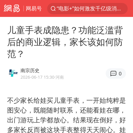
网易号
“电影+”如何激发千亿级消费新活力？
全球首个长时储能一体化产业园量产
儿童手表成隐患？功能泛滥背
台风白海豚已进入24小时警戒线
后的商业逻辑，家长该如何防
“秋天的第一杯奶茶”6岁了
范？
中国女篮70-67险胜尼日利亚女篮
四川宜宾高县4.9级地震致1死
南宗历史
0
上海：台风白海豚或将带来龙卷风
2026-06-17 15:30
·河南
中巨芯：上半年归母净利润1405.77万元
38岁演员求职万岁山NPC成功
不少家长给娃买儿童手表，一开始纯粹是
图安心，既能随时联系，还能看娃在哪，
胜宏科技：股票交易异常波动
出门游玩上学都放心。结果现在倒好，好
国乒男单横滨冠军赛全军覆没
多家长反而被这块手表整得天天闹心。娃