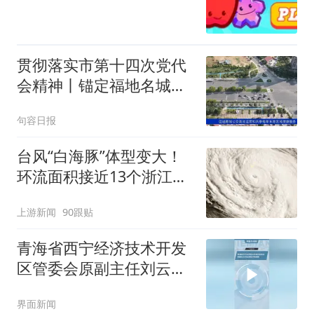
贯彻落实市第十四次党代
会精神丨锚定福地名城建
设 聚力打造宁句同城化先
句容日报
行区——访市委常委、宝
华镇党委书记、宝华山党
台风“白海豚”体型变大！
工委书记贡月明
环流面积接近13个浙江那
么大
上游新闻
90跟贴
青海省西宁经济技术开发
区管委会原副主任刘云洲
被开除党籍
界面新闻