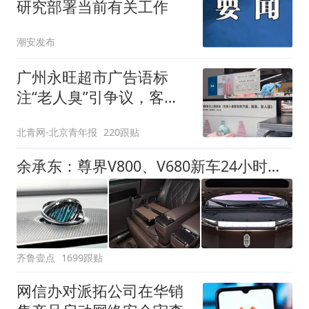
研究部署当前有关工作
潮安发布
广州永旺超市广告语标
注“老人臭”引争议，客服
回应
北青网-北京青年报
220跟贴
余承东：尊界V800、V680新车24小时大定突破3500台
齐鲁壹点
1699跟贴
网信办对派拓公司在华销