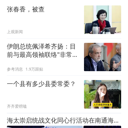
张春香，被查
上观新闻
伊朗总统佩泽希齐扬：目
前与最高领袖联络"非常困
难"
参考消息
1.9万跟贴
一个县有多少县委常委？
齐齐爱唠嗑
海太崇启统战文化同心行活动在南通海门举行