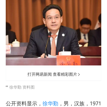
公司“上四休三”但要降薪1000元
OpenAI为免费用户升级GPT-5.6 Luna
47岁妈妈突然产女 26岁女儿：很震惊
97岁英国奶奶飞上天再破吉尼斯纪录
“中国蔬菜之乡”最高温达41.8℃
如何把百年大党建设得更加坚强有力？
打开网易新闻 查看精彩图片
徐华勤 资料图
公开资料显示，
徐华勤
，男，汉族，1971