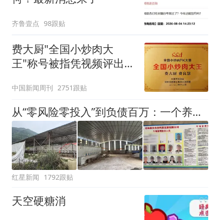
齐鲁壹点
98跟贴
费大厨"全国小炒肉大
王"称号被指凭视频评出
官方回应
中国新闻周刊
2751跟贴
从“零风险零投入”到负债百万：一个养牛项目崩盘后，谁该为农户的贷款买单丨红星调查
红星新闻
1792跟贴
天空硬糖消