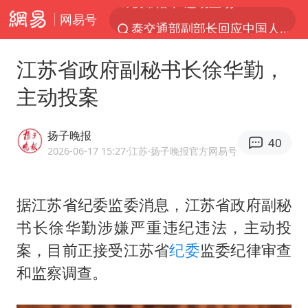
网易号
泰交通部副部长回应中国人遭歧视手势
改名后的“青海拉面”店
江苏省政府副秘书长徐华勤，
段绚竞因公牺牲 年仅44岁
主动投案
1岁宝宝碰坏纸巾盒 宝妈被索赔924元
女子开一天一夜空调后二氧化碳中毒
扬子晚报
40
男子结婚8年3个女儿均非亲生
2026-06-17 15:27
·江苏
·扬子晚报官方网易号
“空调24小时开着更省电”不实
据江苏省纪委监委消息，江苏省政府副秘
“不建议大家买深色蛋糕”
书长
徐华勤
涉嫌严重违纪违法，主动投
台风白海豚逼近 暴雨大暴雨来袭
案，目前正接受江苏省
纪委
监委纪律审查
男子杀人后逃进深山21年活得像野人
和监察调查。
985博士后被曝在妻子孕期出轨后续