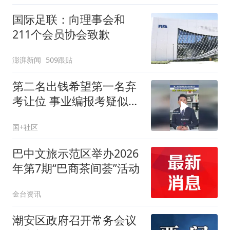
国际足联：向理事会和
211个会员协会致歉
澎湃新闻
509跟贴
第二名出钱希望第一名弃
考让位 事业编报考疑似有
黑幕 纪检：已介入调查
国+社区
巴中文旅示范区举办2026
年第7期“巴商茶间荟”活动
金台资讯
潮安区政府召开常务会议