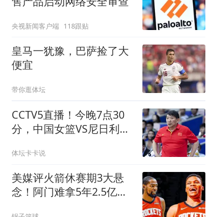
售产品启动网络安全审查
央视新闻客户端
118跟贴
皇马一犹豫，巴萨捡了大
便宜
带你逛体坛
CCTV5直播！今晚7点30
分，中国女篮VS尼日利亚
女篮，宫鲁鸣将拍板12人
体坛卡卡说
名单！
美媒评火箭休赛期3大悬
念！阿门难拿5年2.5亿，
威少KD休城重聚？
锅子篮球