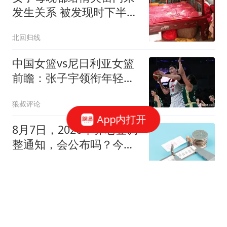
发生关系 被发现时下半身
赤裸
北回归线
中国女篮vs尼日利亚女篮
前瞻：张子宇领衔年轻阵
容 邓雨婷或迎首秀
狼叔评论
App内打开
8月7日，2026年养老金调
整通知，会公布吗？今年
不涨会不会吃亏？
社保小达人
人贩子"梅姨"真实姓名披
露 律师：大概率不会被判
死刑