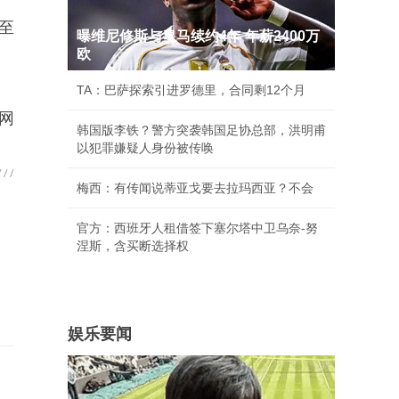
至
曝维尼修斯与皇马续约4年 年薪2400万
欧
TA：巴萨探索引进罗德里，合同剩12个月
网
韩国版李铁？警方突袭韩国足协总部，洪明甫
以犯罪嫌疑人身份被传唤
梅西：有传闻说蒂亚戈要去拉玛西亚？不会
官方：西班牙人租借签下塞尔塔中卫乌奈-努
涅斯，含买断选择权
娱乐要闻