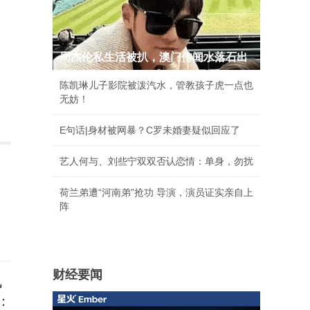
周杰伦私生活被扒，澳门传闻水落石出
陈凯琳儿子影院被泼汽水，管教孩子虎一点也
无妨！
E句话|身材被网暴？C罗未婚妻疑似回应了
艺人何与、刘些宁双双否认恋情：单身，勿扰
荷兰弟遭“河南弟”抢功 导演，演员证实亲自上
取
阵
财经要闻
讯
：