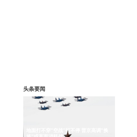
头条要闻
地面打不穿"空战"打不停 普京高调"换
将"或直面消耗战