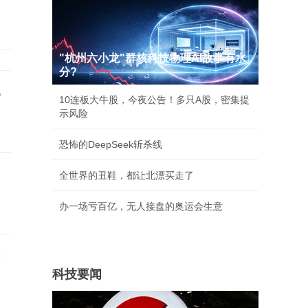
"杭州六小龙"群核科技物理AI故事有水
分?
地
10连板大牛股，今夜公告！多只A股，密集提
示风险
恐怖的DeepSeek斩杀线
全世界的丑鞋，都让北漂买走了
办一场亏百亿，无人接盘的奥运会生意
事
科技要闻