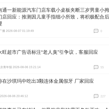
跟贴
105
南通一新能源汽车门店车载小桌板夹断三岁男童小
门店回应：推测因儿童手指细小所致，将积极配合
理
 2026-08-07 01:19:49
0
跟贴
0
永旺超市广告语标注“老人臭”引争议，客服回应
青年报 2026-08-06 15:21:14
55
跟贴
55
称在沙琪玛中吃出3颗连体金属假牙 厂家回应
26-08-06 20:46:12
227
跟贴
227