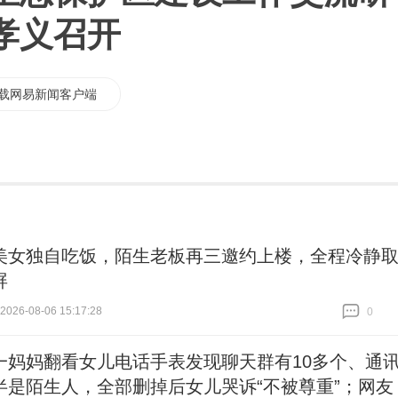
孝义召开
载网易新闻客户端
美女独自吃饭，陌生老板再三邀约上楼，全程冷静
屏
26-08-06 15:17:28
0
跟贴
0
一妈妈翻看女儿电话手表发现聊天群有10多个、通
半是陌生人，全部删掉后女儿哭诉“不被尊重”；网友