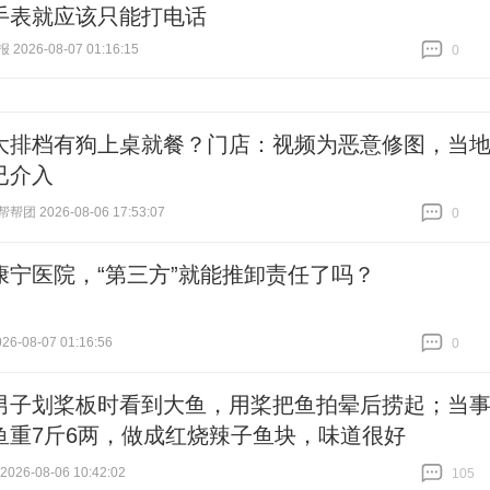
手表就应该只能打电话
026-08-07 01:16:15
0
跟贴
0
大排档有狗上桌就餐？门店：视频为恶意修图，当
已介入
团 2026-08-06 17:53:07
0
跟贴
0
康宁医院，“第三方”就能推卸责任了吗？
6-08-07 01:16:56
0
跟贴
0
男子划桨板时看到大鱼，用桨把鱼拍晕后捞起；当
鱼重7斤6两，做成红烧辣子鱼块，味道很好
26-08-06 10:42:02
105