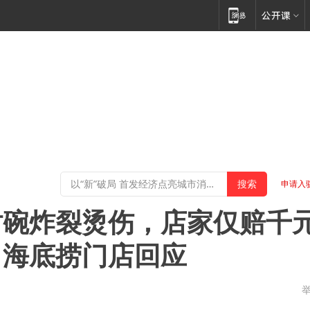
申请入
时碗炸裂烫伤，店家仅赔千
，海底捞门店回应