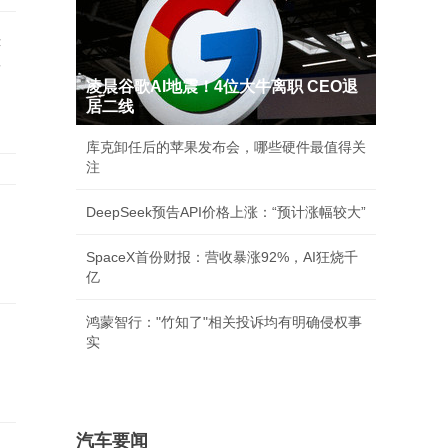
拇
后
凌晨谷歌AI地震！4位大牛离职 CEO退
居二线
库克卸任后的苹果发布会，哪些硬件最值得关
注
DeepSeek预告API价格上涨：“预计涨幅较大”
SpaceX首份财报：营收暴涨92%，AI狂烧千
亿
鸿蒙智行："竹知了"相关投诉均有明确侵权事
实
汽车要闻