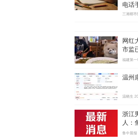
电话
三湘都市报 2
网红
市监
福建第一帮帮
温州
温晓生 202
浙江
人：
鲁中晨报 20