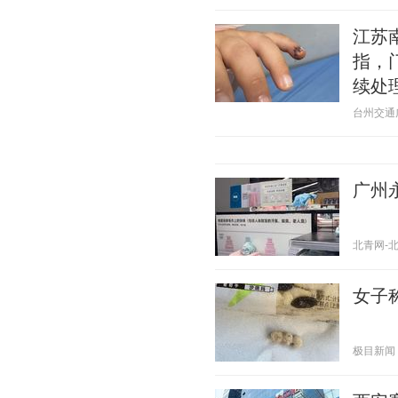
江苏
指，
续处
台州交通广播
广州
北青网-北京
女子
极目新闻 20