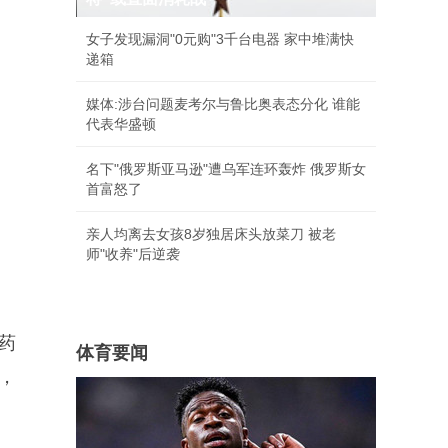
女子发现漏洞"0元购"3千台电器 家中堆满快
递箱
媒体:涉台问题麦考尔与鲁比奥表态分化 谁能
代表华盛顿
名下"俄罗斯亚马逊"遭乌军连环轰炸 俄罗斯女
首富怒了
亲人均离去女孩8岁独居床头放菜刀 被老
师"收养"后逆袭
医药
体育要闻
，