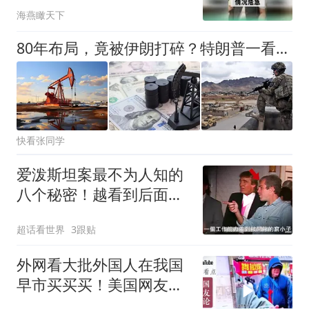
海燕瞰天下
80年布局，竟被伊朗打碎？特朗普一看大事不妙，中东基地全瘫痪！
快看张同学
爱泼斯坦案最不为人知的
八个秘密！越看到后面越
头皮发麻！
超话看世界
3跟贴
外网看大批外国人在我国
早市买买买！美国网友：
太羡慕中国生活！