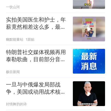
尽”绝招，暴露致命短板
一饮山河
实拍美国医生和护士，年
薪竟然相差这么多，最后
那个上岸了吗？
幽默能量站
1跟贴
特朗普社交媒体视频再用
泰勒歌曲，目前部分音频
已被下架或静音，两人曾
极目新闻
公开互呛
一旦与中俄爆发局部战
争，美国或动用战术核武
器！
封情舞韵的诗