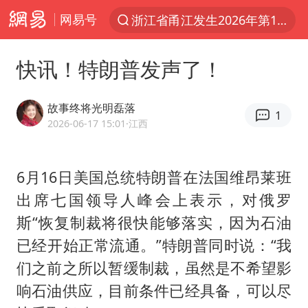
网易号
夏日经济乘热而上 消费市场向新而行
《披荆斩棘2026》阵容官宣
快讯！特朗普发声了！
于东来回应胖东来近25年老店年底关闭
哈马斯称坚持加沙停火协议路线图
故事终将光明磊落
1
2026-06-17 15:01
·江西
白海豚对华东华北影响会大于巴威
独闯南太行的失联女生最后轨迹已确认
6月16日美国总统特朗普在法国维昂莱班
刘嘉玲晒与周星驰合照
出席七国领导人峰会上表示，对俄罗
浙江近300条预警生效中 今夜大部暴雨
斯“恢复制裁将很快能够落实，因为石油
香港刷新1884年以来最高气温纪录
已经开始正常流通。”特朗普同时说：“我
上门女婿出轨女邻居多年被判重婚罪
们之前之所以暂缓制裁，虽然是不希望影
上海全力守护市民“菜篮子”
响石油供应，目前条件已经具备，可以尽