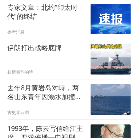
专家文章：北约“印太时
代”的终结
参考消息
伊朗打出战略底牌
封情舞韵的诗
去年8月黄岩岛对峙，两
名山东青年因溺水加撞击
牺牲！这账必须算
古史青云啊
1993年，陈云写信给江主
席，要求停播一电视剧，