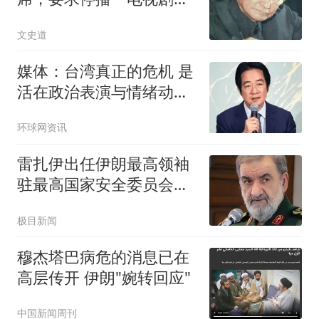
央视：立即执行
文史道
媒体：台湾真正的危机 是
活在政治表演与情绪动员
之中
环球网资讯
雷扎伊出任伊朗最高领袖
驻最高国家安全委员会代
表
极目新闻
穆杰塔巴病危的消息已在
高层传开 伊朗"婉转回应"
中国新闻周刊