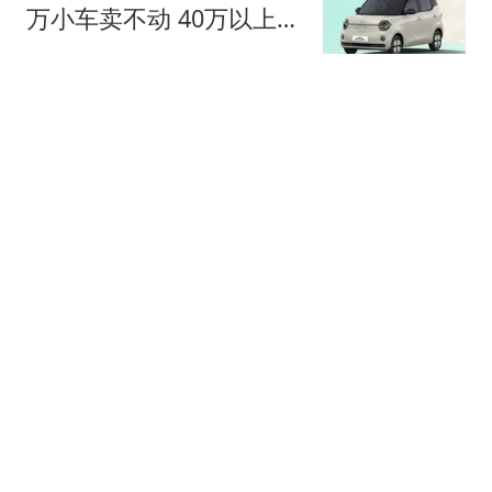
万小车卖不动 40万以上的
抢购
中国新闻周刊
上门女婿常年跟妻子分居
出轨女邻居多年还同居生
子
都市快报橙柿互动
知名主持人被指出轨多年
生两子前妻怒告小三 法院
判了
南方都市报
南航一航班起飞过程中遭
遇雷击 机身发现雷击点20
余处