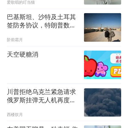
爱歌唱的叮当猫
巴基斯坦、沙特及土耳其
签防务协议，特朗普数小
时内未作任何回应
阶前霜月
天空硬糖消
川普拒绝乌克兰紧急请求
俄罗斯挂弹无人机再度深
入德国？
西楼饮月