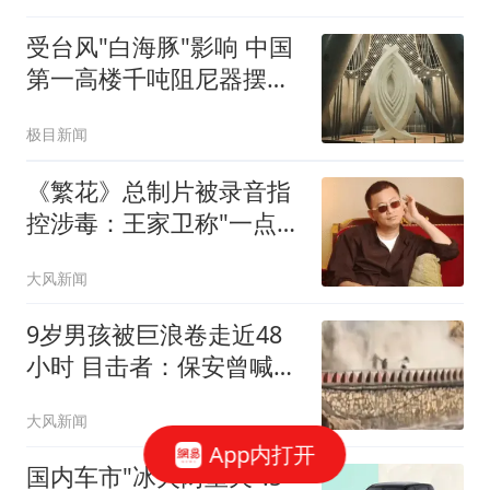
受台风"白海豚"影响 中国
第一高楼千吨阻尼器摆动
明显
极目新闻
《繁花》总制片被录音指
控涉毒：王家卫称"一点够
了"
大风新闻
9岁男孩被巨浪卷走近48
小时 目击者：保安曾喊话
劝阻
大风新闻
App内打开
国内车市"冰火两重天":5