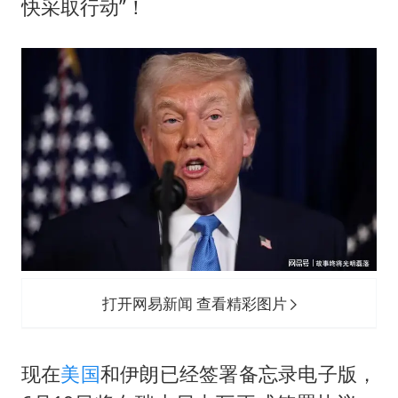
快采取行动”！
央视新主播李秋莹母校发文祝贺
国足U17与阿森纳决赛取消 并列冠军
以军士兵把枪口对准中国记者
暑期研学游升温 在旅途中增长知识
猫咪过火把节被抹成黑猫
BLG经理辟谣Bin离队
总书记点赞的非遗苗绣焕发新生机
打开网易新闻 查看精彩图片
现在
美国
和伊朗已经签署备忘录电子版，