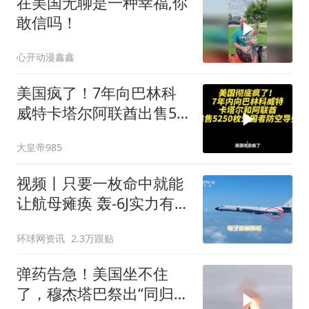
在美国无聊是一种幸福,你
敢信吗！
心开动漫鑫鑫
美国疯了！7年向巴林科
威特卡塔尔阿联酋出售5
千多枚爱国者导弹
大皇帝985
视频丨只要一枚命中就能
让航母瘫痪 轰-6J实力有多
强？
环球网资讯
2.3万跟贴
弹药告急！美国坐不住
了，穆杰塔巴祭出“同归于