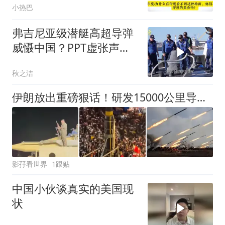
小热巴
弗吉尼亚级潜艇高超导弹
威慑中国？PPT虚张声势
CNN太可笑
秋之洁
伊朗放出重磅狠话！研发15000公里导弹，直指美国本土腹地
影孖看世界
1跟贴
中国小伙谈真实的美国现
状