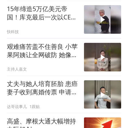
15年缔造5万亿美元帝
国！库克最后一次以CEO
身份主持苹果财报会
快科技
艰难痛苦盖不住善良 小苹
果阿姨让全网破防 她像期
待自己孩子那样 再次期待
主持人嘉文
你回来
丈夫与她人培育胚胎 患癌
妻子收到离婚传票 申请销
毁婚外胚胎遭拒
达哥说事儿
1跟贴
高盛、摩根大通大幅增持