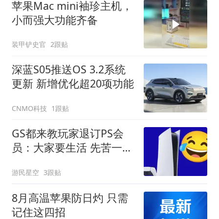
苹果Mac mini袖珍主机，
小而强大功能齐备
装甲铲史官
2跟贴
深蓝S05推送OS 3.2系统
更新 新增优化超20项功能
CNMO科技
1跟贴
GS都来教玩家退订PS会
员：大家要生活 先苦一苦
索尼
游民星空
3跟贴
8月高温苹果防日灼 只需
记住这四招