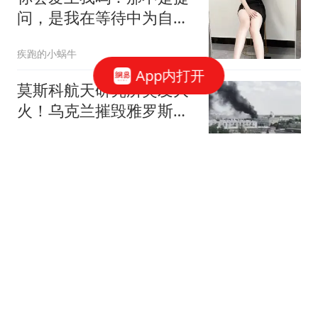
问，是我在等待中为自己
预留的着陆点
疾跑的小蜗牛
App内打开
莫斯科航天研究所突发大
火！乌克兰摧毁雅罗斯拉
夫尔炼油厂
项鹏飞
宇树科技：本次发行价格
150.80元/股
财联社
感觉身体被掏空？达美乐
玩梗纽卡：球队现在就像
一块被挖空的披萨