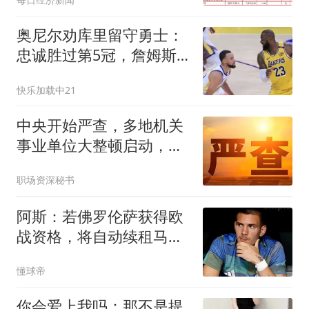
奥尼尔劝库里留守勇士：
忠诚胜过第5冠，詹姆斯
离队是教训
快乐加载中21
中央开始严查，多地机关
事业单位大整顿启动，这
几类人受影响最大
职场资深秘书
阿斯：若佛罗伦萨获得欧
战资格，将自动续租马斯
坦托诺一年
懂球帝
你会爱上我吗：那不是提