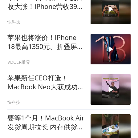
收大涨！iPhone营收3926
亿！创同期历史新高
快科技
苹果也将涨价！iPhone
18最高1350元、折叠屏或
13500元起售
VDGER唯界
苹果新任CEO打造！
MacBook Neo大获成功！
成了苹果今年最畅销的笔
快科技
记本
要等1个月！MacBook Air
发货周期拉长 内存供货受
限拖累苹果！百年一遇