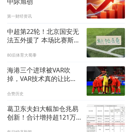
中际旭创
第一财经资讯
中超第22轮！北京国安无
法五外援了 本场比赛斯帕
吉奇缺席
80后体育大蜀黍
海港三个进球被VAR吹
掉，VAR技术真的让比赛
变得更加公正了吗？
合赞历史
葛卫东夫妇大幅加仓兆易
创新！合计增持超121万
股
每日经济新闻