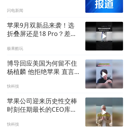
闪电新闻
苹果9月双新品来袭！选
折叠屏还是18 Pro？差距
不止价格
极果酷玩
博导回应美国为何留不住
杨植麟 他拒绝苹果 直言
不回国创业以后会遗憾
快科技
苹果公司迎来历史性交棒
时刻任期最长的CEO库克
月底卸任15年掌舵生涯即
快科技
将画上句点