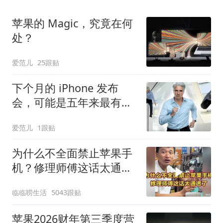
苹果的 Magic，究竟在何
处？
爱范儿
25跟贴
下个月的 iPhone 发布
会，可能是五年来最有
「活人感」的一次
爱范儿
1跟贴
为什么不全面禁止苹果手
机？修理师傅这话太通透
了
临临唠生活
5043跟贴
苹果2026财年第三季度营