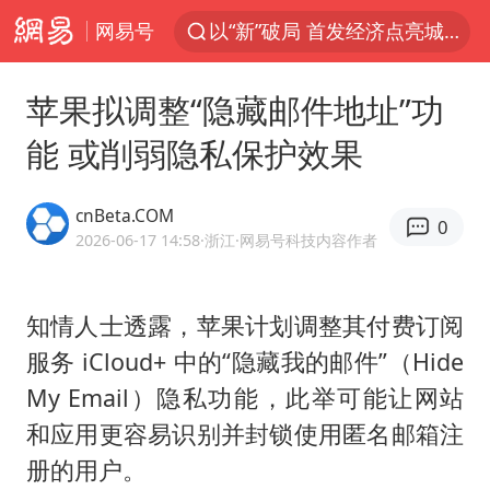
网易号
以“新”破局 首发经济点亮城市消费活力
昆明石林火把节
苹果拟调整“隐藏邮件地址”功
我国编制完成新版全月地质图
能 或削弱隐私保护效果
宇树科技发行价格150.80元/股
江钨装备：无注入矿山资产安排
cnBeta.COM
0
台风白海豚即将进入48小时警戒线
2026-06-17 14:58
·浙江
·网易号科技内容作者
官方回应献血屋不让市民入内躲雨
知情人士透露，苹果计划调整其付费订阅
郑国霖回应去景区上班被保安拦下
服务 iCloud+ 中的“隐藏我的邮件”（Hide
80后女柜员逆袭成4200亿银行副行长
My Email）隐私功能，此举可能让网站
感觉全东北都在等7号
和应用更容易识别并封锁使用匿名邮箱注
中央气象台发布台风黄色预警
册的用户。