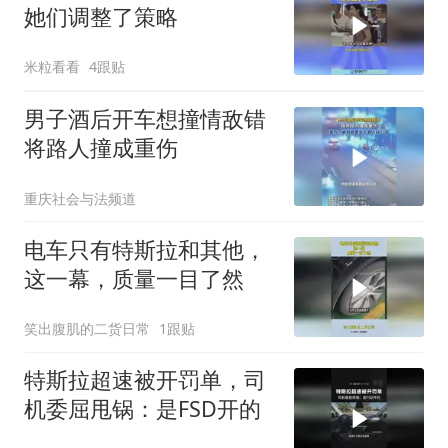
她们调整了策略
米粒看看
4跟贴
男子酒后开车想撞情敌错
将路人撞成重伤
重庆社会与法频道
电车只有特斯拉和其他，
这一幕，质量一目了然
笑出腹肌的二货日常
1跟贴
特斯拉超速被开罚单，司
机委屈甩锅：是FSD开的