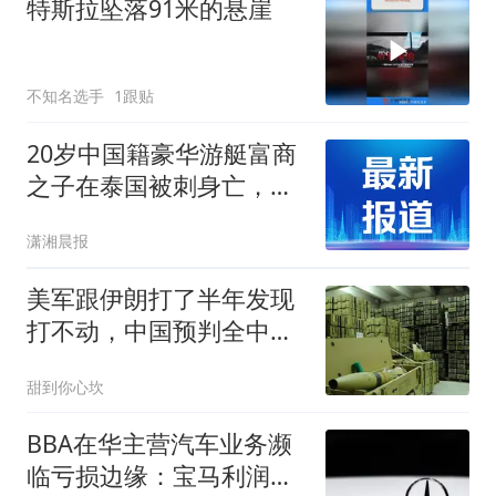
特斯拉坠落91米的悬崖
不知名选手
1跟贴
20岁中国籍豪华游艇富商
之子在泰国被刺身亡，现
场一名21岁女子受伤被警
潇湘晨报
方列为重要证人送医，嫌
犯为其男友，已自首
美军跟伊朗打了半年发现
打不动，中国预判全中：
战争没有赢家！
甜到你心坎
BBA在华主营汽车业务濒
临亏损边缘：宝马利润跌