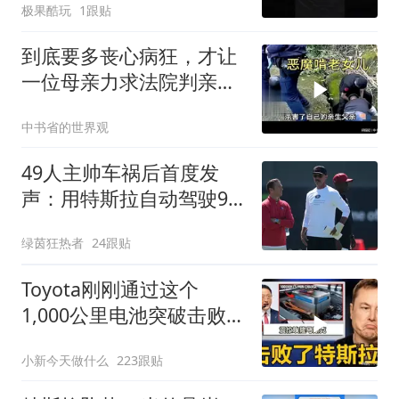
极果酷玩
1跟贴
到底要多丧心病狂，才让
一位母亲力求法院判亲女
儿死刑
中书省的世界观
49人主帅车祸后首度发
声：用特斯拉自动驾驶9
年，撞车骨折仍承认是己
绿茵狂热者
24跟贴
错
Toyota刚刚通过这个
1,000公里电池突破击败了
特斯拉！
小新今天做什么
223跟贴