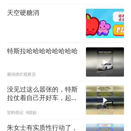
天空硬糖消
特斯拉哈哈哈哈哈哈哈哈
脑洞摆烂观察员
没见过这么嚣张的，特斯
拉仗着自己开好车，起步
目中无人！
笑料萌记
9跟贴
朱女士有实质性行动了，