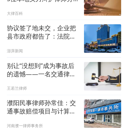
案实录
大律百科
协议签了地未交，企业把
县市政府都告了：法院还
没判，但涉案土地被拍卖
澎湃新闻
了
别让“没想到”成为事故后
的遗憾——一名交通律师
谈道路安全责任
王若兰律师
濮阳民事律师孙常佳：交
通事故赔偿项目与计算标
准
河南濮一律师事务所