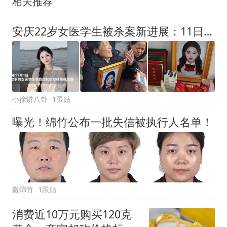
相关推荐
安庆22岁女医学生被杀案新进展：11日宣判二审结果
小徐讲八卦
1跟贴
曝光！绵竹公布一批失信被执行人名单！
微绵竹
1跟贴
消费近10万元购买120克