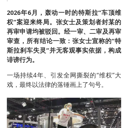
上海全力守护市民“菜篮子”
暑期研学游升温 在旅途中增长知识
2026年6月，轰动一时的特斯拉“车顶维
权”案迎来终局。张女士及策划者封某的
猫咪过火把节被抹成黑猫
再审申请均被驳回。经一审、二审及再审
宝妈给四胞胎取名平安喜乐
审查，所有结论一致：张女士宣称的“特
BLG经理辟谣Bin离队
斯拉刹车失灵”并无客观事实依据，构成
总书记点赞的非遗苗绣焕发新生机
诽谤行为。
一场持续4年、引发全网撕裂的“维权”大
戏，最终以法律的落锤画上了句号。