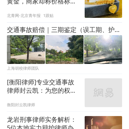
黄金，商家却称价格标错
拒绝发货，法院怎么判？
北青网-北京青年报
1跟贴
交通事故赔偿｜三期鉴定（误工期、护理期、营养期）怎么做？什么时候做最合适
上海胡校律师团队
[衡阳律师]专业交通事故
律师封云凯：为您的权益
保驾护航
衡阳封云凯律师
龙岩刑事律师实务解析：
5位本地实力辩护律师办