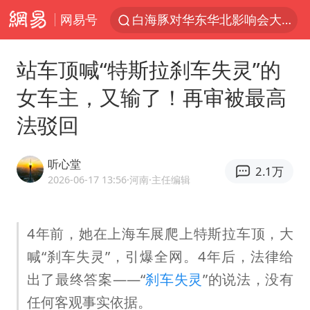
网易号
白海豚对华东华北影响会大于巴威
以拒绝“和平委员会”的加沙和平计划
站车顶喊“特斯拉刹车失灵”的
浙江省甬江发生2026年第1号洪水
女车主，又输了！再审被最高
美将每月供乌爱国者拦截导弹
法驳回
独闯南太行的失联女生最后轨迹已确认
央视新主播李秋莹母校发文祝贺
听心堂
2.1万
白海豚北上或致京津冀暴雨
2026-06-17 13:56
·河南
·主任编辑
全球最大级别运输船通过长江大桥
上门女婿出轨女邻居多年被判重婚罪
4年前，她在上海车展爬上特斯拉车顶，大
喊“刹车失灵”，引爆全网。4年后，法律给
国足U17与阿森纳决赛取消 并列冠军
出了最终答案——“
刹车失灵
”的说法，没有
香港刷新1884年以来最高气温纪录
任何客观事实依据。