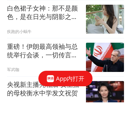
白色裙子女神：那不是颜
色，是在日光与阴影之间
找到的固定反光点
疾跑的小蜗牛
重磅！伊朗最高领袖与总
统举行会谈，一切传言不
攻自破，美以大失所望
军武咖
App内打开
央视新主播亮相后 女主播
的母校衡水中学发文祝贺
极目新闻
网友在上海一博物馆花千