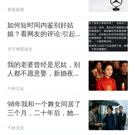
幅最高
界面新闻
如何短时间内鉴别好姑
娘？看网友的评论:引起万
千共鸣
另子维爱读史
我的老婆曾经是尼姑，别
人都不愿意娶，新婚夜我
才知道自己赚大了
千秋文化
98年我和一个舞女同居了
三个月，二十年后，她带
着两个男孩找上门
千秋文化