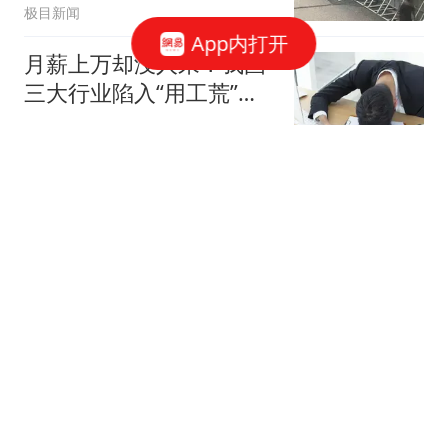
极目新闻
App内打开
月薪上万却没人来？我国
三大行业陷入“用工荒”，
年轻人为啥不干
猫叔东山再起
1.24L/100km！别克新车
曝光：8月13日，正式上
市
沙雕小琳琳
牛弹琴："向特朗普同志致
敬" 美国超级抹红大赛开
始了
现代快报