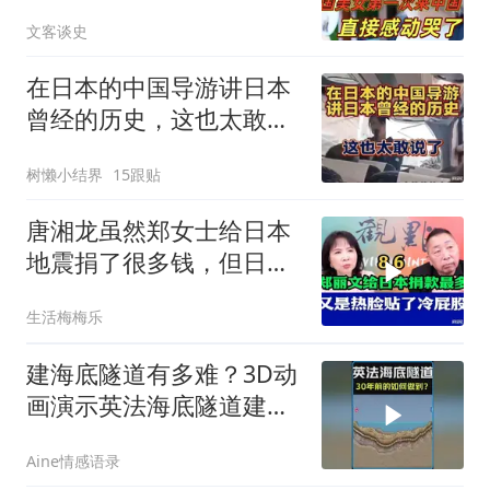
直接泪洒张家界
文客谈史
在日本的中国导游讲日本
曾经的历史，这也太敢说
了
树懒小结界
15跟贴
唐湘龙虽然郑女士给日本
地震捐了很多钱，但日本
只认民进党！
生活梅梅乐
建海底隧道有多难？3D动
画演示英法海底隧道建设
过程！
Aine情感语录