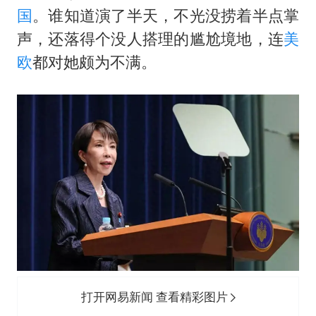
日本广岛民众举行游行反对政府行径
国
。谁知道演了半天，不光没捞着半点掌
实探山东最热的“中国蔬菜之乡”
声，还落得个没人搭理的尴尬境地，连
美
欧
都对她颇为不满。
女子开一天一夜空调后二氧化碳中毒
中方：应维护南苏丹国家稳定
船舶避风项目停工 多地全力防台风
服务实体经济 财政金融打出组合拳
奋进开新局 实干挑大梁
打开网易新闻 查看精彩图片