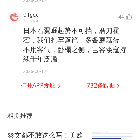
2026-06-17
0ifgcx
44
河北保定
日本右翼崛起势不可挡，磨刀霍
霍，我们扎牢篱笆，多备蘑菇蛋，
不用客气，卧榻之侧，岂容倭寇持
续千年泛滥
2026-06-17
打开APP发贴
732
条跟贴
相关推荐
爽文都不敢这么写！美欧