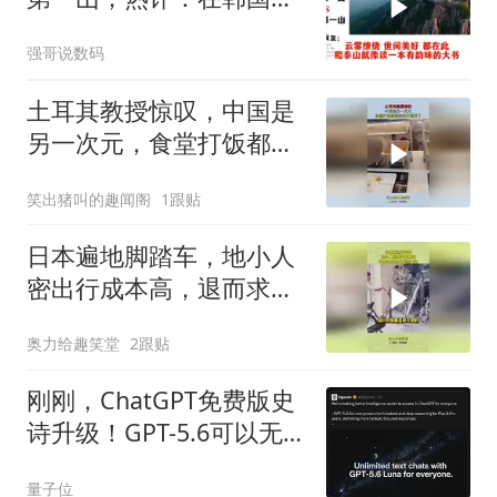
堆也算山？
强哥说数码
土耳其教授惊叹，中国是
另一次元，食堂打饭都高
科技开眼界了！
笑出猪叫的趣闻阁
1跟贴
日本遍地脚踏车，地小人
密出行成本高，退而求其
次的无奈之举！
奥力给趣笑堂
2跟贴
刚刚，ChatGPT免费版史
诗升级！GPT-5.6可以无
限白嫖了
量子位