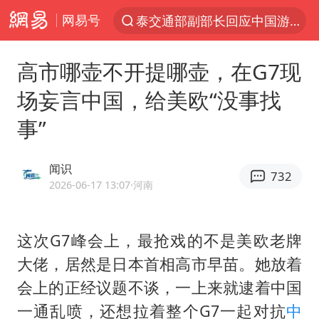
泰交通部副部长回应中国游客遭歧视
网易号
夜幕落下 运动上场
台风白海豚体型变大近似13个浙江面积
高市哪壶不开提哪壶，在G7现
以军空袭黎南部真主党
场妄言中国，给美欧“没事找
1岁宝宝碰坏纸巾盒 宝妈被索赔924元
事”
Meta被判支付5.67亿美元
台风白海豚逼近 暴雨大暴雨来袭
闻识
732
2026-06-17 13:07
·河南
“空调24小时开着更省电”不实
公司“上四休三”但要降薪1000元
这次G7峰会上，最抢戏的不是美欧老牌
47岁妈妈突然产女 26岁女儿：很震惊
大佬，居然是日本首相
高市早苗
。她放着
OpenAI为免费用户升级GPT-5.6 Luna
会上的正经议题不谈，一上来就逮着中国
段绚竞因公牺牲 年仅44岁
一通乱喷，还想拉着整个G7一起对抗
中