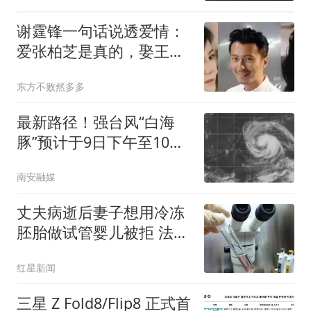
谢霆锋一句话说透爱情：
爱张柏芝是真的，娶王菲
也是真的
东方不败然多多
最新路径！强台风“白海
豚”预计于9日下午至10日
早晨在闽浙沿海地区登
南安融媒
陆！南安天气将……
丈夫病逝后妻子想用冷冻
胚胎做试管婴儿被拒 法院
判了
红星新闻
三星 Z Fold8/Flip8 正式首