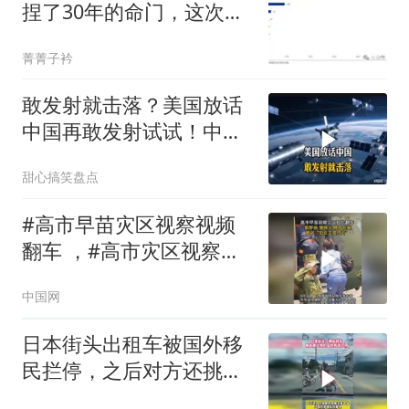
捏了30年的命门，这次被
中国一把攥住了
菁菁子衿
敢发射就击落？美国放话
中国再敢发射试试！中方
霸回怒试试
甜心搞笑盘点
#高市早苗灾区视察视频
翻车 ，#高市灾区视察视
频被批像女主宣传片；灾
中国网
民正忍受酷热停水，日
媒：政府应倾听灾民呼
日本街头出租车被国外移
喊，而不是摆拍宣传片
民拦停，之后对方还挑衅
的竖起中指