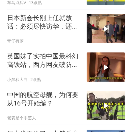
车马点兵V
13跟贴
日本新会长刚上任就放
话：必须尽快访华，还点
名批评了高市早苗
青仔有梦
英国妹子实拍中国最科幻
高铁站，西方网友破防：
我们在原始社会
小黑和大白
2跟贴
中国的航空母舰，为何要
从16号开始编？
老表是个手艺人