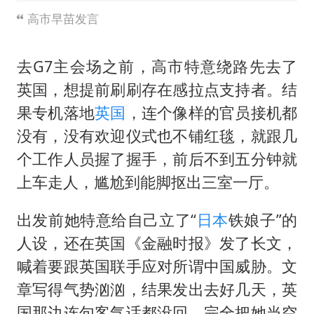
高市早苗发言
去G7主会场之前，高市特意绕路先去了
英国，想提前刷刷存在感拉点支持者。结
果专机落地
英国
，连个像样的官员接机都
没有，没有欢迎仪式也不铺红毯，就跟几
个工作人员握了握手，前后不到五分钟就
上车走人，尴尬到能脚抠出三室一厅。
出发前她特意给自己立了“
日本
铁娘子”的
人设，还在英国《金融时报》发了长文，
喊着要跟英国联手应对所谓中国威胁。文
章写得气势汹汹，结果发出去好几天，英
国那边连句客气话都没回，完全把她当空