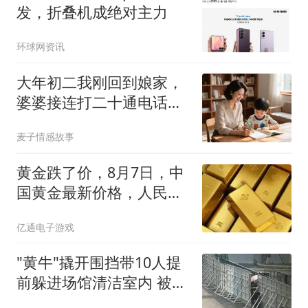
发，折叠机成绝对主力
环球网资讯
大年初二我刚回到娘家，
婆婆接连打二十通电话催
我回家做饭，父亲出面撑
麦子情感故事
腰，让婆家措手不及
黄金跌了价，8月7日，中
国黄金最新价格，人民币
黄金最新价格来了
亿通电子游戏
"黄牛"撬开围挡带10人提
前躲进场馆清洁室内 被拘
8天