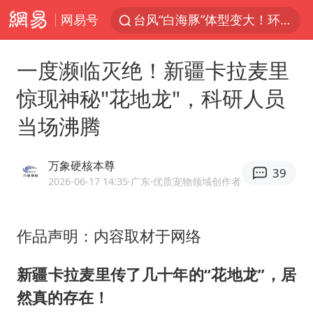
网易号
台风“白海豚”体型变大！环流面积接近13个浙江那么大
女子开一天一夜空调后二氧化碳中毒
一度濒临灭绝！新疆卡拉麦里
汪峰阻止14岁女儿买大牌
惊现神秘"花地龙"，科研人员
我国货物贸易进出口超30万亿元
当场沸腾
泰国校园枪击案死亡人数升至7人
泰国枪击案凶手先杀祖父母后行凶
万象硬核本尊
39
王力宏演唱会黄牛带观众藏匿被查获
2026-06-17 14:35
·广东
·优质宠物领域创作者
带薪错峰休假通知引争议 河南回应
四川宜宾市高县发生4.9级地震
作品声明：内容取材于网络
陕西省委书记赶赴柞水县杏坪镇
新疆卡拉麦里传了几十年的“花地龙”，居
女孩摆摊卖菌子时收到北大通知书
然真的存在！