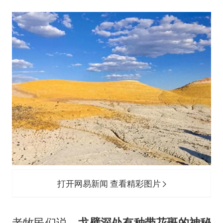
曝美拒绝乌增购“爱国者”导弹请求
公司“上四休三”但要降薪1000元
改名后的“青海拉面”店
女孩南太行山失联超11天 直击搜寻
中国女篮热身赛7日将战尼日利亚
东方之约 相约未来
打开网易新闻 查看精彩图片
老牧民们说，
戈壁深处有种带花斑的神秘