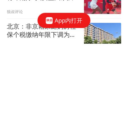
首秀5中1献6分1板
狼叔评论
App内打开
北京：非京籍家庭购房社
保个税缴纳年限下调为一
年，公积金贷款额度最高
北京青年报
340万元
路边刹停直接发射，东风
26首次展示公路发射，航
母的噩梦又升级了
巅峰高地
英媒：曼联今夏可考虑签
德拉普，但遭曼联球迷普
遍反对
懂球帝