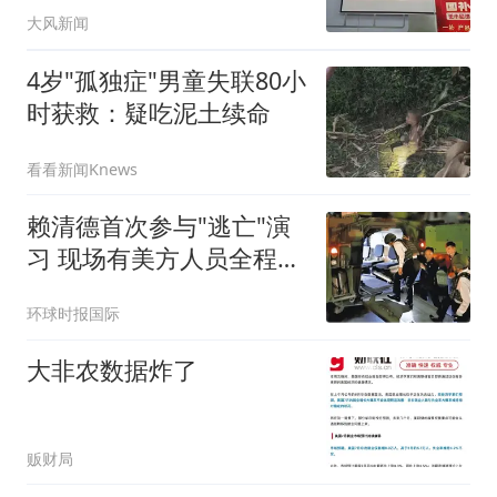
大风新闻
4岁"孤独症"男童失联80小
时获救：疑吃泥土续命
看看新闻Knews
赖清德首次参与"逃亡"演
习 现场有美方人员全程观
察
环球时报国际
大非农数据炸了
贩财局