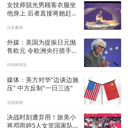
女技师脱光男顾客衣服坐
他身上 后者直接将她赶了
下去
汉史趣闻
外媒：美国为提振日元抛
售欧元 令欧洲央行措手不
及
环球网资讯
媒体：美方对华"边谈边施
压" 中方反制"一日三连"
澎湃新闻
决战时刻遭弃用！旅美小
将邓雨婷5人女篮国家队