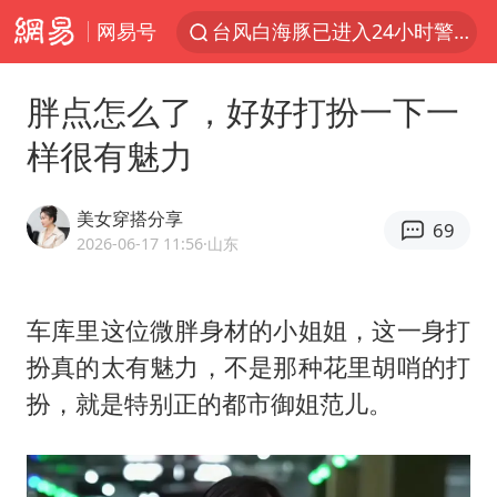
网易号
台风白海豚已进入24小时警戒线
“秋天的第一杯奶茶”6岁了
胖点怎么了，好好打扮一下一
上海：台风白海豚或将带来龙卷风
样很有魅力
四川宜宾市高县4.9级地震致1人死亡
中巨芯：上半年归母净利润1405.77万元
美女穿搭分享
69
38岁演员求职万岁山NPC成功
2026-06-17 11:56
·山东
胜宏科技：股票交易异常波动
车库里这位微胖身材的小姐姐，这一身打
国乒男单横滨冠军赛全军覆没
扮真的太有魅力，不是那种花里胡哨的打
胡彦斌获《歌手2026》歌王
扮，就是特别正的都市御姐范儿。
U17国足三连胜晋级明日之星半决赛
美股存储板块集体大跌