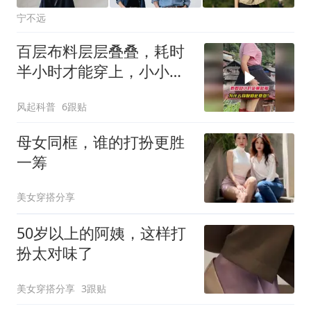
宁不远
百层布料层层叠叠，耗时
半小时才能穿上，小小短
裙到底出自哪里
风起科普
6跟贴
母女同框，谁的打扮更胜
一筹
美女穿搭分享
50岁以上的阿姨，这样打
扮太对味了
美女穿搭分享
3跟贴