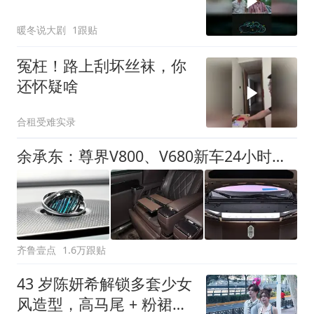
暖冬说大剧
1跟贴
冤枉！路上刮坏丝袜，你
还怀疑啥
合租受难实录
余承东：尊界V800、V680新车24小时大定突破3500台
齐鲁壹点
1.6万跟贴
43 岁陈妍希解锁多套少女
风造型，高马尾 + 粉裙无