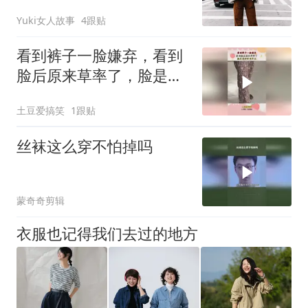
Yuki女人故事
4跟贴
看到裤子一脸嫌弃，看到
脸后原来草率了，脸是最
好时尚单品！
土豆爱搞笑
1跟贴
丝袜这么穿不怕掉吗
蒙奇奇剪辑
衣服也记得我们去过的地方