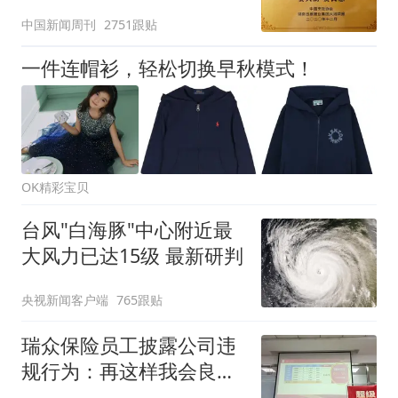
官方回应
中国新闻周刊
2751跟贴
一件连帽衫，轻松切换早秋模式！
OK精彩宝贝
台风"白海豚"中心附近最
大风力已达15级 最新研判
央视新闻客户端
765跟贴
瑞众保险员工披露公司违
规行为：再这样我会良心
不安