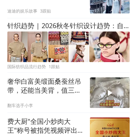
年龄违和感
迪迪的娱乐故事
3跟贴
针织趋势 | 2026秋冬针织设计趋势：自然童趣、活力图案、优雅静奢
国际纺织品流行趋势
1跟贴
奢华白富美缎面桑蚕丝吊
带，还能当美背，值三四
百的大漂亮
翻车选手小李
费大厨"全国小炒肉大
王"称号被指凭视频评出