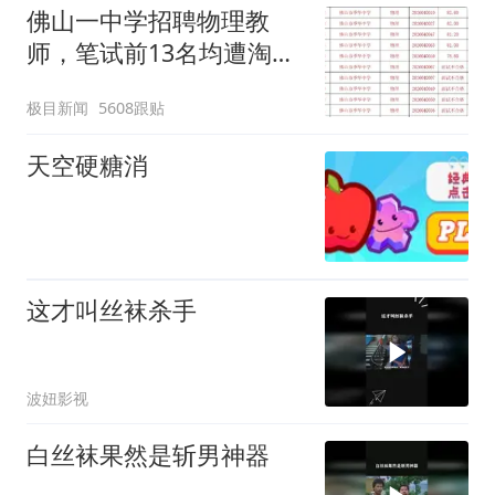
佛山一中学招聘物理教
师，笔试前13名均遭淘
汰？教育局：已叫停招
极目新闻
5608跟贴
聘，成立调查组全面核查
天空硬糖消
这才叫丝袜杀手
波妞影视
白丝袜果然是斩男神器