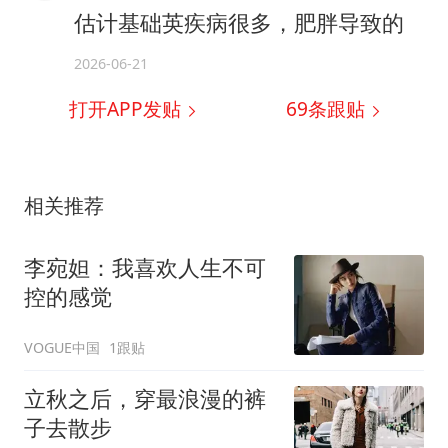
估计基础英疾病很多，肥胖导致的
2026-06-21
打开APP发贴
69
条跟贴
相关推荐
李宛妲：我喜欢人生不可
控的感觉
VOGUE中国
1跟贴
立秋之后，穿最浪漫的裤
子去散步