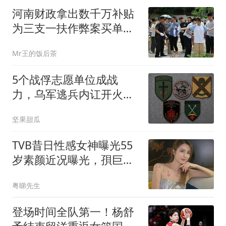
河南财政拿出数千万补贴
为三支一扶作弊案买单，
14余万考生重考刷新记录
Mr王的饭后茶
5个战俘志愿单位成战
力，乌军逃兵内讧开火，
战场局面完全变了
坚果甜瓜
TVB昔日性感女神曝光55
岁素颜近况曝光，孭巨型
纸袋衣着极路人
粤睇先生
登场时间全队第一！杨舒