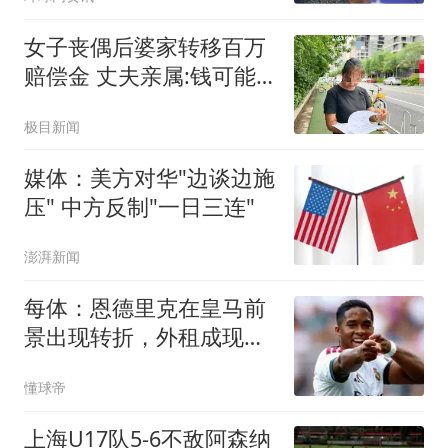
女子丧偶后婆家转移百万
赔偿金 丈夫亲属:钱可能
烧了
极目新闻
媒体：美方对华"边谈边施
压" 中方反制"一日三连"
澎湃新闻
每体：恩德里克在皇马前
景出现转折，外租成现实
选项
懂球帝
上海U17队5-6不敌阿森纳