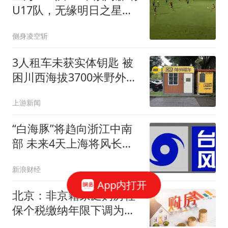
U17队，无缘明日之星冠
军杯决赛
侧身凌空斩
3人租车未获实体钥匙 被
困川西海拔3700米野外10
余小时
上游新闻
“白海豚”将趋向浙江中南
部 未来4天上海将风长雨
强，不排除龙卷可能
新浪财经
App内打开
北京：非京籍家庭购房社
保个税缴纳年限下调为一
年