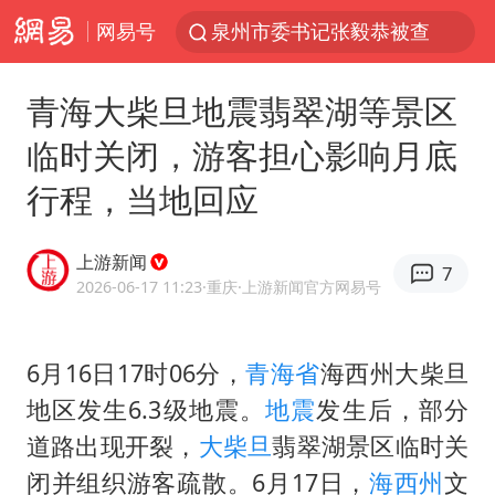
网易号
泉州市委书记张毅恭被查
台风白海豚已进入24小时警戒线
青海大柴旦地震翡翠湖等景区
胜宏科技：股票交易异常波动
临时关闭，游客担心影响月底
“秋天的第一杯奶茶”6岁了
行程，当地回应
四川宜宾市高县4.9级地震致1人死亡
上海：台风白海豚或将带来龙卷风
上游新闻
7
中巨芯：上半年归母净利润1405.77万元
2026-06-17 11:23
·重庆
·上游新闻官方网易号
国乒男单横滨冠军赛全军覆没
38岁演员求职万岁山NPC成功
6月16日17时06分，
青海省
海西州大柴旦
地区发生6.3级地震。
地震
发生后，部分
胡彦斌获《歌手2026》歌王
道路出现开裂，
大柴旦
翡翠湖景区临时关
美股存储板块集体大跌
闭并组织游客疏散。6月17日，
海西州
文