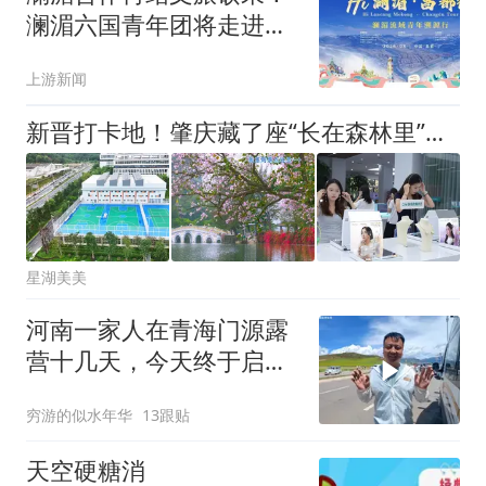
澜湄六国青年团将走进昌
都开启“溯源”之旅
上游新闻
新晋打卡地！肇庆藏了座“长在森林里”的工厂
星湖美美
河南一家人在青海门源露
营十几天，今天终于启
程，去雪山脚下
穷游的似水年华
13跟贴
天空硬糖消