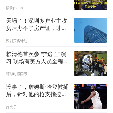
讹医药费，荒唐至极
段俊piano
天塌了！深圳多户业主收
房后办不了房产证，才发
现房子被查封了
深圳买房计划
赖清德首次参与"逃亡"演
习 现场有美方人员全程观
察
环球时报国际
没事了，詹姆斯·哈登被捕
后，针对他的枪支指控已
被正式撤销
好火子