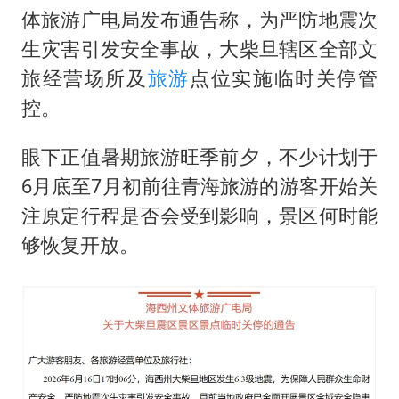
U17国足点球大战淘汰河床晋级决赛
体旅游广电局发布通告称，为严防地震次
东航：国内客票提前14天免费退改
生灾害引发安全事故，大柴旦辖区全部文
日本试射“战斧”导弹，国防部回应
旅经营场所及
旅游
点位实施临时关停管
中国女篮70-67险胜尼日利亚女篮
控。
名创优品回应女子吐槽内裤质量差
眼下正值暑期旅游旺季前夕，不少计划于
夯实基础开新局
6月底至7月初前往青海旅游的游客开始关
注原定行程是否会受到影响，景区何时能
够恢复开放。