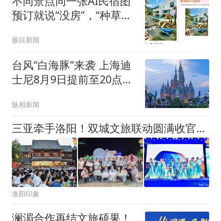
不同景点同一张AI民宿图
预订就说“没房”，“种草笔
记”谁来管？
极目新闻
台风“白海豚”来袭 上海迪
士尼8月9日提前至20点闭
园 游客可无损退改行程
纵相新闻
三亚牵手洛阳！双城文旅联动圆满收官，6 条精品旅游线路重磅发布
洛阳印象
澜湄合作再结文旅硕果！