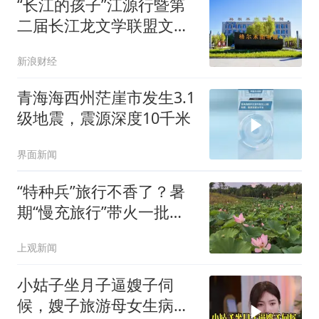
“长江的孩子”江源行暨第
二届长江龙文学联盟文学
周在青海格尔木启幕
新浪财经
青海海西州茫崖市发生3.1
级地震，震源深度10千米
界面新闻
“特种兵”旅行不香了？暑
期“慢充旅行”带火一批目
的地和玩法
上观新闻
小姑子坐月子逼嫂子伺
候，嫂子旅游母女生病反