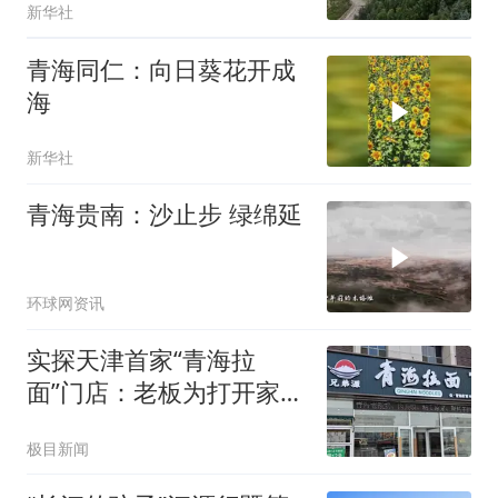
新华社
青海同仁：向日葵花开成
海
新华社
青海贵南：沙止步 绿绵延
环球网资讯
实探天津首家“青海拉
面”门店：老板为打开家乡
知名度更名，员工均来自
极目新闻
青海尖扎县，店内还售卖
青海特产