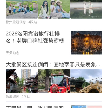
郴州旅游信息
4跟贴
2026洛阳靠谱旅行社排
名！老牌口碑社强势霸榜
天天励志
大批景区接连倒闭！圈地宰客只是表象，真正的套路藏得太深
浩舞纆画
2跟贴