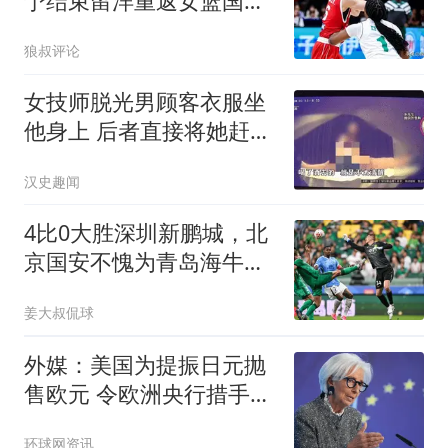
予结束留洋重返女篮国家
队首秀献12分6助
狼叔评论
女技师脱光男顾客衣服坐
他身上 后者直接将她赶了
下去
汉史趣闻
4比0大胜深圳新鹏城，北
京国安不愧为青岛海牛保
级的专属贵人
姜大叔侃球
外媒：美国为提振日元抛
售欧元 令欧洲央行措手不
及
环球网资讯