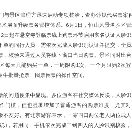
门与景区管理方迅速启动专项整治，查办违规代买票案件
技术层面升级票务管控体系。6月1日，恒山风景名胜区管
月2日起在悬空寺登临票线上购票环节启用实名认证人脸识
下单的同行人员，需依次完成人脸识别认证并提交，全员
票，核验未通过人员将线下窗口当日购票。景区同时出台
区每天只能购买一单，一周限购1次、一个月限购2次登
黄牛批量抢票、囤票倒票的操作空间。
新的问题便集中显现。多位游客在社交媒体反映，人脸识
作门槛，但也显著增加了普通游客的购票难度，尤其对
极不友好。有北京游客表示，一家四口两位老人两位成人
成功，若用同一手机依次完成三到四人的人脸识别核验，