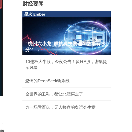
财经要闻
"杭州六小龙"群核科技物理AI故事有水
分?
10连板大牛股，今夜公告！多只A股，密集提
示风险
恐怖的DeepSeek斩杀线
全世界的丑鞋，都让北漂买走了
办一场亏百亿，无人接盘的奥运会生意
，
率