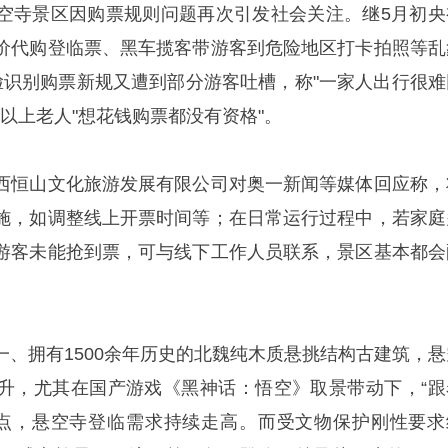
空寺景区因购票规则问题再次引发社会关注。继5月初央
价代购登临票、黑车揽客带游客到危险地区打卡拍照等乱
脸识别购票新规又遭到部分游客吐槽，称"一家人出行很难
岁以上老人"想花钱购票都没有资格"。
西恒山文化旅游发展有限公司对奥一新闻等媒体回应称，
施，如调整线上开票时间等；在日常运行过程中，若家庭
游客未能抢到票，可与线下工作人员联系，景区基本都会
一、拥有1500余年历史的北魏纯木质悬挑结构古建筑，悬
升，尤其在国产游戏《黑神话：悟空》取景带动下，“跟
热点，悬空寺登临需求持续走高。而受文物保护刚性要求