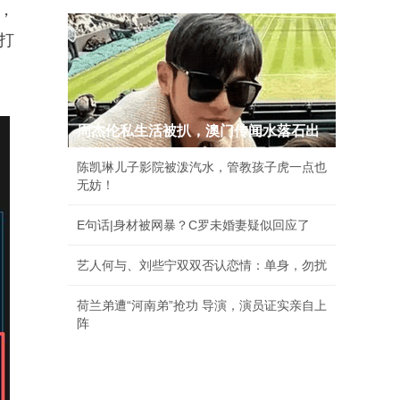
，
打
周杰伦私生活被扒，澳门传闻水落石出
陈凯琳儿子影院被泼汽水，管教孩子虎一点也
无妨！
E句话|身材被网暴？C罗未婚妻疑似回应了
艺人何与、刘些宁双双否认恋情：单身，勿扰
荷兰弟遭“河南弟”抢功 导演，演员证实亲自上
阵