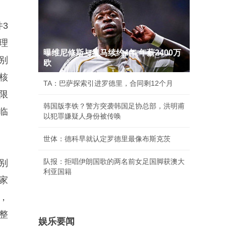
3
理
曝维尼修斯与皇马续约4年 年薪2400万
别
欧
核
TA：巴萨探索引进罗德里，合同剩12个月
限
韩国版李铁？警方突袭韩国足协总部，洪明甫
临
以犯罪嫌疑人身份被传唤
世体：德科早就认定罗德里最像布斯克茨
队报：拒唱伊朗国歌的两名前女足国脚获澳大
别
利亚国籍
家
，
整
娱乐要闻