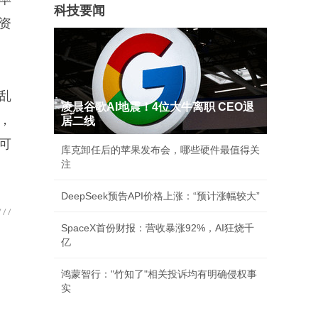
科技要闻
资
乱
凌晨谷歌AI地震！4位大牛离职 CEO退
，
居二线
可
库克卸任后的苹果发布会，哪些硬件最值得关
注
DeepSeek预告API价格上涨：“预计涨幅较大”
SpaceX首份财报：营收暴涨92%，AI狂烧千
亿
鸿蒙智行："竹知了"相关投诉均有明确侵权事
实