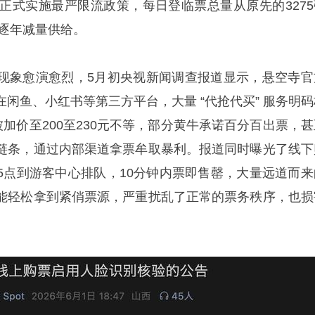
起正式实施最严限流政策，每日登临票总量从原先的3275
将逐年减量供给。
现象愈演愈烈，5月初央视新闻调查报道显示，悬空寺官
闲鱼、小红书等第三方平台，大量 “代抢代买” 服务明码
被加价至200至230元不等，部分黄牛承诺百分百出票，甚
链条，通过内部渠道拿票牟取暴利。报道同时曝光了线下
5点到游客中心排队，10分钟内票即售罄，大量远道而来
能轻松拿到紧俏票源，严重扰乱了正常的票务秩序，也损