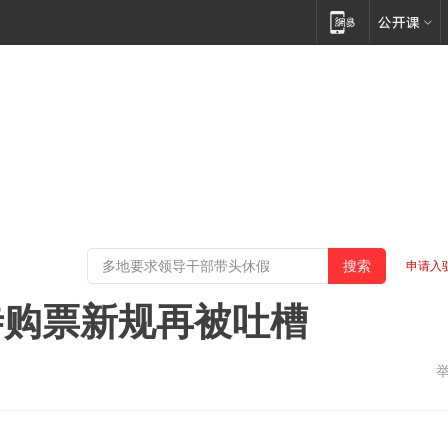
申请入
寺购票新规再被吐槽