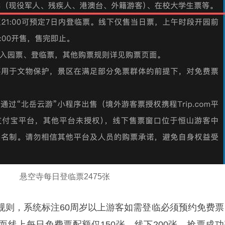
悬空寺每日登临票2475张
规则，系统标注60周岁以上游客如需登临必须预约免费票
而线上每日免费票配额仅150张、线下200张，抢票成功