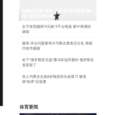
地面打不穿"空战"打不停 普京高调"换
将"或直面消耗战
女子发现漏洞"0元购"3千台电器 家中堆满快
递箱
媒体:涉台问题麦考尔与鲁比奥表态分化 谁能
代表华盛顿
名下"俄罗斯亚马逊"遭乌军连环轰炸 俄罗斯女
首富怒了
亲人均离去女孩8岁独居床头放菜刀 被老
师"收养"后逆袭
体育要闻