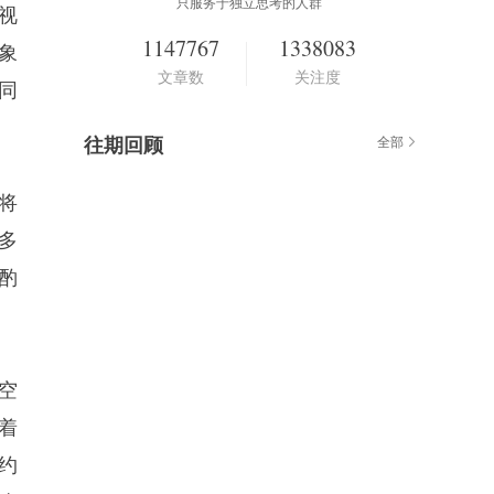
只服务于独立思考的人群
视
1147767
1338083
象
文章数
关注度
同
往期回顾
全部
将
多
酌
空
着
约