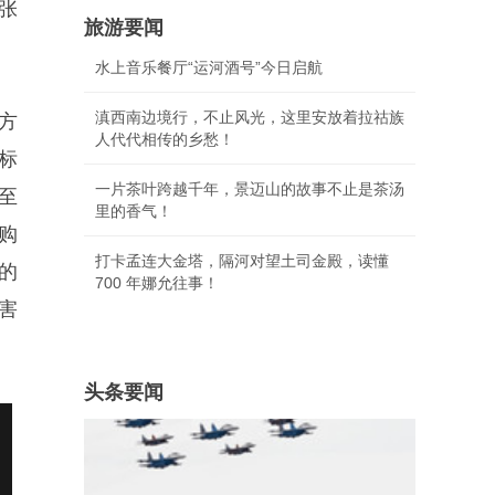
张
旅游要闻
水上音乐餐厅“运河酒号”今日启航
滇西南边境行，不止风光，这里安放着拉祜族
方
人代代相传的乡愁！
标
一片茶叶跨越千年，景迈山的故事不止是茶汤
至
里的香气！
购
打卡孟连大金塔，隔河对望土司金殿，读懂
的
700 年娜允往事！
害
头条要闻