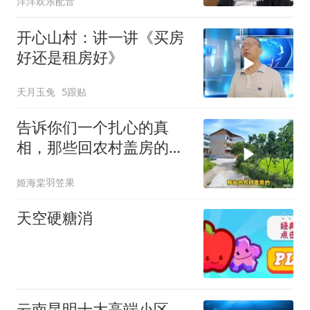
洋洋欢乐配音
开心山村：讲一讲《买房
好还是租房好》
天月玉兔
5跟贴
告诉你们一个扎心的真
相，那些回农村盖房的，
都是妥妥的有钱人！
姬海棠羽笠果
天空硬糖消
云南昆明十大高端小区