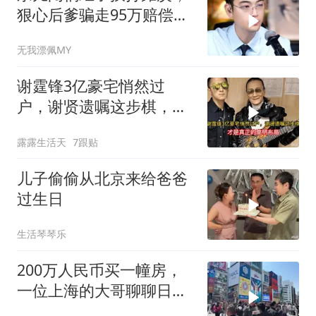
狠心后爹骗走95万赔偿金
给亲儿买房娶媳妇
无我漂佩MY
谢霆锋3亿豪宅悄然过
户，谢贤遗嘱这步棋，才
是真正的高明布局
露露生活天
7跟贴
儿子偷偷从北京来给爸爸
过生日
生活琴琴乐
200万人民币买一幢房，
一位上海的大哥聊聊日本
房价变化