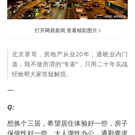
黄金牛市回来了吗
酒店花洒现排泄物住客索赔遭拒
杭州全市有序停课
打开网易新闻 查看精彩图片
夏日经济乘“热”而上 消费市场向“新”而行
36岁男演员成景区NPC后人气爆棚
北京章哥，房地产从业20年，通晓业内门
新疆优化调整景区内自驾服务费
道，我不做所谓的“专家”，只用二十年实战
全民健身事业高质量发展
经验帮大家答疑解惑。
乐享全民健身 共筑健康中国
一
Q:
想换个三居，希望居住体验好一些，房子
保值性好一些，大人弹性办公，通勤要求