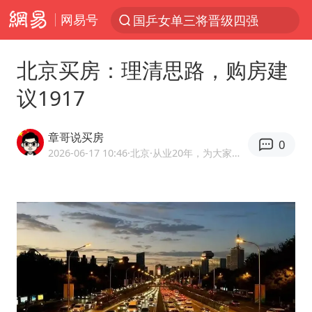
网易号
国乒女单三将晋级四强
光影经济撬动暑期消费新蓝海
北京买房：理清思路，购房建
陈思诚零点晒照为佟丽娅庆生
议1917
郑丽文：台湾从来没有“独立”过
央视新主播李秋莹孙亚鹏亮相
章哥说买房
0
几元成本的AI广告导致千万市值蒸发
2026-06-17 10:46
·北京
·从业20年，为大家答疑解惑
情侣平潭拍日出坠崖1死1伤
老挝国会主席赛宋蓬逝世
茅台部分直营店飞天茅台提价
白海豚将正面袭击贯穿浙江
酒店回应车内过夜被收150元