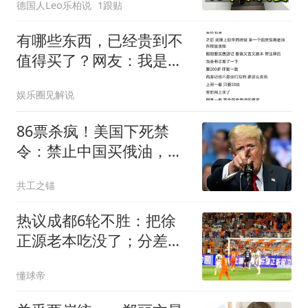
德国人Leo乐柏说
1跟贴
有哪些东西，已经贵到不
值得买了？网友：我是大
冤种！
娱乐圈见解说
86票杀疯！美国下死禁
令：禁止中国买俄油，对
此中方早留后手
共工之锚
热议成都6轮不胜：把徐
正源老本吃没了；分差若
进入个位数会有连锁反应
懂球帝