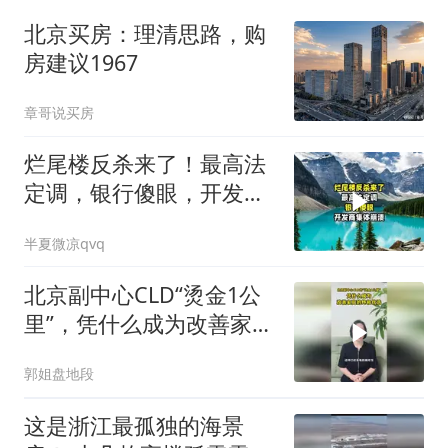
北京买房：理清思路，购
房建议1967
章哥说买房
烂尾楼反杀来了！最高法
定调，银行傻眼，开发商
集体崩溃
半夏微凉qvq
北京副中心CLD“烫金1公
里”，凭什么成为改善家庭
的终极优
郭姐盘地段
这是浙江最孤独的海景