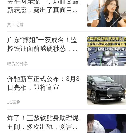
关乎两岸统一，郑丽文最
新表态，露出了真面目？
让太多人失望了！
共工之锚
广东“摔姐”一夜成名！监
控铁证面前嘴硬秒怂，评
论区已炸锅！
吃货的分享
奔驰新车正式公布：8月8
日亮相，即将官宣
3C毒物
炸了！王楚钦贴身助理爆
丑闻，多次出轨，受害者