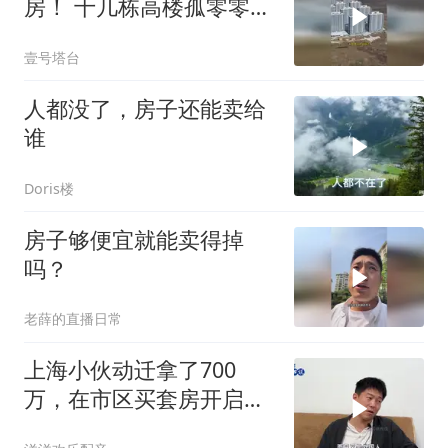
房！ 十几栋高楼孤零零矗
立在海边
壹号塔台
人都没了，房子还能卖给
谁
Doris楼
房子够便宜就能卖得掉
吗？
老薛的直播日常
上海小伙动迁拿了700
万，在市区买套房开启新
生活