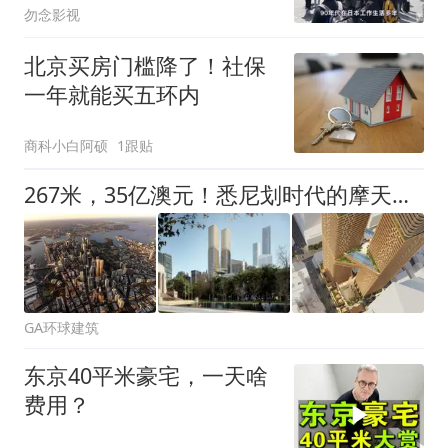
勿念影视
北京买房门槛降了！社保
一年就能买五环内
商科小白阿硕
1跟贴
267米，35亿澳元！悉尼划时代的摩天双子塔获批
GA环球建筑
东京40平米豪宅，一天啥
费用？