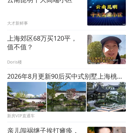
大才新鲜事
上海郊区68万买120平，
值不值？
Doris楼
2026年8月更新90后买中式别墅上海桃花源
新房VIP直通车
亲儿闯祸继子挨打瘫痪，