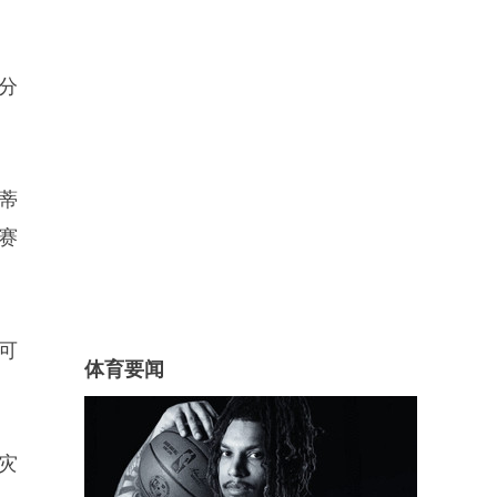
分
蒂
赛
可
体育要闻
灾