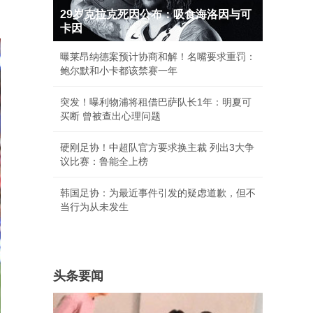
29岁克拉克死因公布：吸食海洛因与可
卡因
曝莱昂纳德案预计协商和解！名嘴要求重罚：
鲍尔默和小卡都该禁赛一年
突发！曝利物浦将租借巴萨队长1年：明夏可
买断 曾被查出心理问题
硬刚足协！中超队官方要求换主裁 列出3大争
议比赛：鲁能全上榜
韩国足协：为最近事件引发的疑虑道歉，但不
当行为从未发生
头条要闻