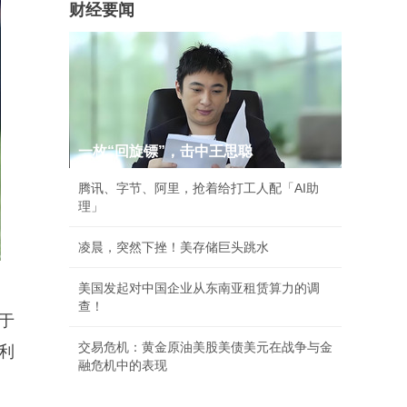
财经要闻
一枚“回旋镖”，击中王思聪
腾讯、字节、阿里，抢着给打工人配「AI助
理」
凌晨，突然下挫！美存储巨头跳水
美国发起对中国企业从东南亚租赁算力的调
查！
于
交易危机：黄金原油美股美债美元在战争与金
利
融危机中的表现