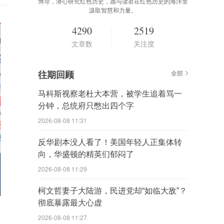
博导，潜心研究红色历史，愿与读君在红色历史的海洋里
汲取智慧和力量。
4290
2519
文章数
关注度
往期回顾
全部
马科斯视察老杜大本营，被学生追着骂一
分钟，总统府只憋出四个字
2026-08-08 11:31
反华剧本没人看了！美国年轻人正集体转
向，华盛顿的精英们郁闷了
2026-08-08 11:29
柯文哲妻子大陆游，民进党却“如临大敌”？
彻底暴露最大心虚
2026-08-08 11:27