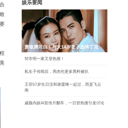
娱乐要闻
合
敢
赛
萧敬腾坦白！与大14岁妻子选择丁克
程
邹市明一家又登热搜！
美
私生子传闻后，周杰伦更多黑料被扒
王菲57岁生日没和谢霆锋一起过，而是飞云
南
戚薇内娱AI宣传片翻车，一日登热搜引发讨论