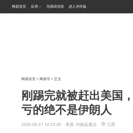
网易首页
应用
无障碍浏览
进入关怀版
网易首页
>
网易号
> 正文
刚踢完就被赶出美国
亏的绝不是伊朗人
2026-06-17 10:23:26 来源:
刘振起观点
江西