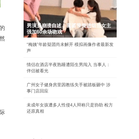
男演员崩溃自述：富婆带资进组当女主
的
强加60余场吻戏
然
“梅姨”年龄疑团尚未解开 模拟画像作者最新发
声
情侣在酒店半夜熟睡遭陌生男闯入 当事人：
伴侣被看光
广州女子健身房里因教练失手被踏板砸中 涉
事门店回应
未成年女孩遭多人性侵4人辩称只是协助 检方
还原真相
际