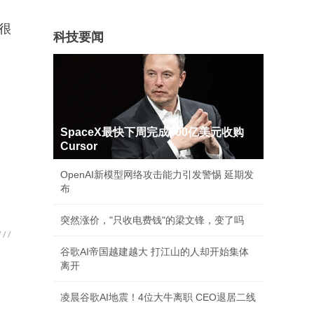
很
科技要闻
SpaceX最快下周完成600亿美元收购
Cursor
OpenAI新模型网络攻击能力引发警惕 延期发
布
突然涨价，"只收电费钱"的梁文锋，变了吗
谷歌AI帝国越建越大 打江山的人却开始集体
离开
凌晨谷歌AI地震！4位大牛离职 CEO退居二线