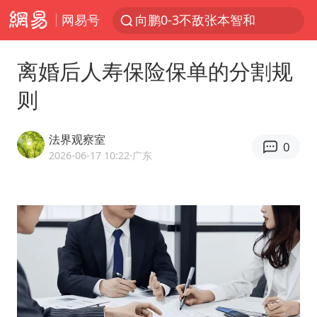
网易号
向鹏0-3不敌张本智和
百花奖开幕式
离婚后人寿保险保单的分割规
四川宜宾高县4.9级地震致1死
则
广东雷州通报特教老师招聘违规事件
“新疆阿勒泰八月能滑雪”不实
法界观察室
0
刘国正说向鹏打得很窝囊
2026-06-17 10:22
·广东
我国外贸延续良好增长态势
陈幸同晋级WTT横滨冠军赛8强
国防部：中国军队坚决反制任何闹海挑衅图谋
宇树科技中一签需缴款7.54万元
两名乘客在飞机上因调节座椅起冲突