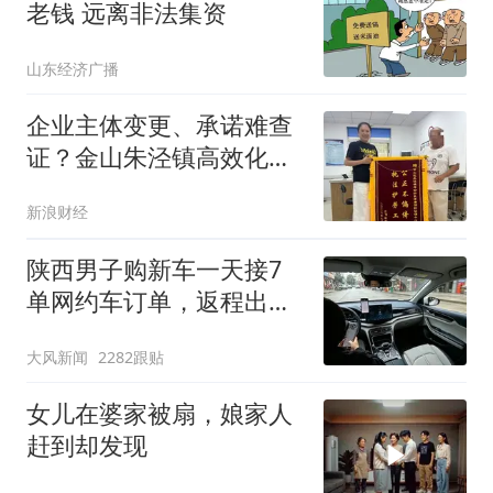
老钱 远离非法集资
山东经济广播
企业主体变更、承诺难查
证？金山朱泾镇高效化解
15名职工薪酬争议
新浪财经
陕西男子购新车一天接7
单网约车订单，返程出事
故保险拒赔
大风新闻
2282跟贴
女儿在婆家被扇，娘家人
赶到却发现