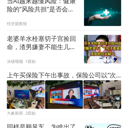
当AI越来越懂风险：健康
险的“风险共担”是否会被
掏空？
经济观察报
老婆羊水栓塞切子宫捡回
命，渣男嫌妻不能生儿子
要离婚，麦姐怒怼
冰碴嘎嘣
1跟贴
上午买保险下午出事故，保险公司以“次日零时起保”拒赔！法院判了
大象新闻
2跟贴
同样是顺风车，为啥出了