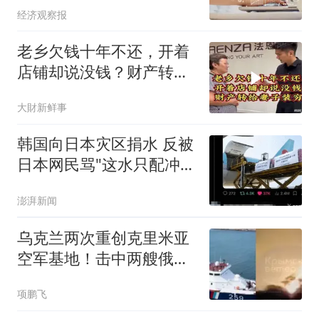
经济观察报
老乡欠钱十年不还，开着
店铺却说没钱？财产转给
妻子装穷
大財新鲜事
韩国向日本灾区捐水 反被
日本网民骂"这水只配冲马
桶"
澎湃新闻
乌克兰两次重创克里米亚
空军基地！击中两艘俄罗
斯军船
项鹏飞