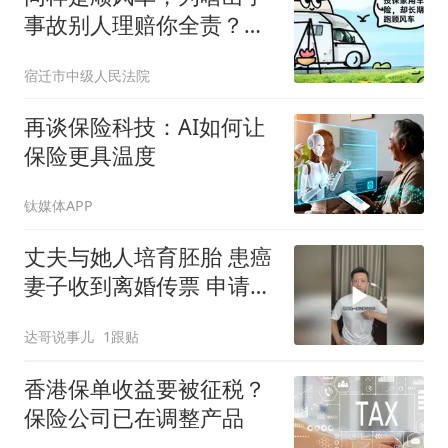
事故别人理赔你全责？丨
宿法说案
宿迁市中级人民法院
再谈保险科技：AI如何让
保险更具温度
钛媒体APP
丈夫与她人培育胚胎 患癌
妻子收到离婚传票 申请销
毁婚外胚胎遭拒
达哥说事儿
1跟贴
香港保单收益要被征税？
保险公司已在调整产品