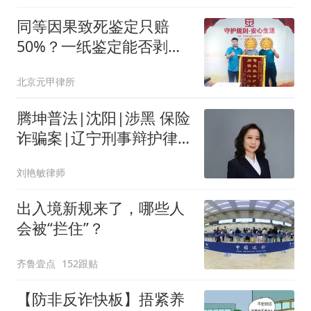
同等因果致死鉴定只赔
50%？一纸鉴定能否剥夺
受害者全额赔偿权利
北京元甲律所
腾坤普法|沈阳|涉黑 保险
诈骗案|辽宁刑事辩护律
师刘艳敏主任解析车险骗
刘艳敏律师
保案
出入境新规来了，哪些人
会被“拦住”？
齐鲁壹点
152跟贴
【防非反诈快板】捂紧养