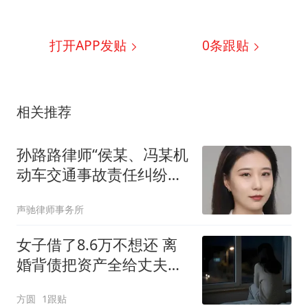
打开APP发贴
0
条跟贴
相关推荐
孙路路律师“侯某、冯某机
动车交通事故责任纠纷
案”多车碾压致死，推动保
声驰律师事务所
险赔偿
女子借了8.6万不想还 离
婚背债把资产全给丈夫女
儿
方圆
1跟贴