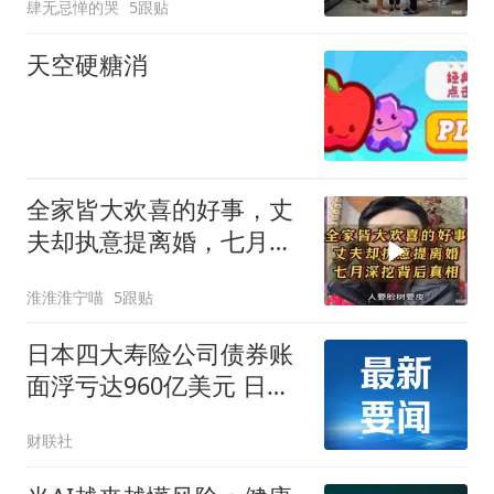
肆无忌惮的哭
5跟贴
天空硬糖消
全家皆大欢喜的好事，丈
夫却执意提离婚，七月深
挖背后真相
淮淮淮宁喵
5跟贴
日本四大寿险公司债券账
面浮亏达960亿美元 日本
金融厅予以密切关注
财联社