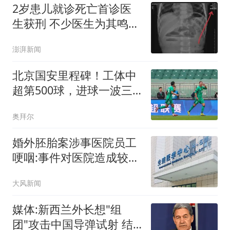
2岁患儿就诊死亡首诊医
生获刑 不少医生为其鸣不
平
澎湃新闻
北京国安里程碑！工体中
超第500球，进球一波三
折，张玉宁破门
奥拜尔
婚外胚胎案涉事医院员工
哽咽:事件对医院造成较大
冲击
大风新闻
媒体:新西兰外长想"组
团"攻击中国导弹试射 结