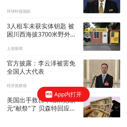
果被打脸
环球时报国际
3人租车未获实体钥匙 被
困川西海拔3700米野外10
余小时
上游新闻
官方披露：李云泽被罢免
全国人大代表
经济观察报
App内打开
美国出手救日本结果把欧
元"献祭"了 贝森特回应质
疑
上游新闻