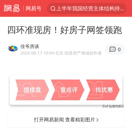
网易号
上半年我国经营主体结构持续优化
杭州机场已取消航班388架次
四环准现房！好房子网签领跑
浙江省委书记：该停下的坚决停下来
中国籍豪华游艇富商之子在泰国被杀
佳爷房谈
0
白海豚北上或致京津冀暴雨
2026-06-17 10:04
·北京
·优质房产领域创作者
广西公开征集涉黑涉恶犯罪线索
看完所有石窟需2000元？景区回应
上海中心千吨“镇楼神器”摆动明显
新疆一婚礼线上邀请引热议
世界第1特鲁姆普斯诺克中国赛一轮游
打开网易新闻 查看精彩图片
国足U17与阿森纳决赛取消 并列冠军