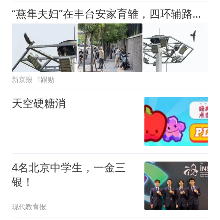
“燕隼夫妇”在丰台安家育雏，四环辅路迎来可爱“新居民”
新京报
1跟贴
天空硬糖消
4名北京中学生，一金三
银！
现代教育报