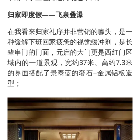
归家即度假——飞泉叠瀑
在我看来归家礼序并非营销的噱头，是一
种缓解下班回家疲惫的视觉缓冲剂，是长
辈串门的门面，元启的大门更是西红门区
域内的一道景观，宽约37米、高约7.3米
的界面搭配了景泰蓝的奢石+金属铝板造
型；