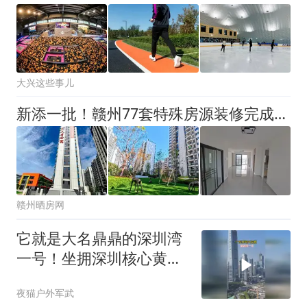
大兴这些事儿
新添一批！赣州77套特殊房源装修完成，具备交付条件！
赣州晒房网
它就是大名鼎鼎的深圳湾
一号！坐拥深圳核心黄金
地段
夜猫户外军武