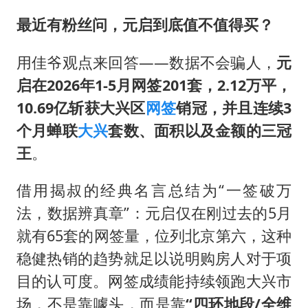
上门女婿出轨女邻居多年被判重婚罪
最近有粉丝问，元启到底值不值得买？
构建更高水平的全民健身公共服务体系
韩军前线部队连曝丑闻
用佳爷观点来回答——数据不会骗人，
元
云南一男子胃中取出180颗铁钉
启在2026年1-5月网签201套，2.12万平，
曹颖儿子首次演长剧
10.69亿斩获大兴区
网签
销冠，并且连续3
个月蝉联
大兴
套数、面积以及金额的三冠
以军士兵把枪口对准中国记者
王
。
奋力开创中国式现代化建设新局面
借用揭叔的经典名言总结为“一签破万
法，数据辨真章”：元启仅在刚过去的5月
就有65套的网签量，位列北京第六，这种
稳健热销的趋势就足以说明购房人对于项
目的认可度。网签成绩能持续领跑大兴市
场，不是靠噱头，而是靠
“四环地段/全维