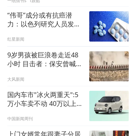
一纸情书s
1跟贴
“伟哥”成分或有抗癌潜
力：以色列研究人员发现
西地那非或能抑制癌细胞
红星新闻
转移扩散
9岁男孩被巨浪卷走近48
小时 目击者：保安曾喊话
劝阻
大风新闻
国内车市"冰火两重天":5
万小车卖不动 40万以上的
抢购
中国新闻周刊
上门女婿常年跟妻子分居