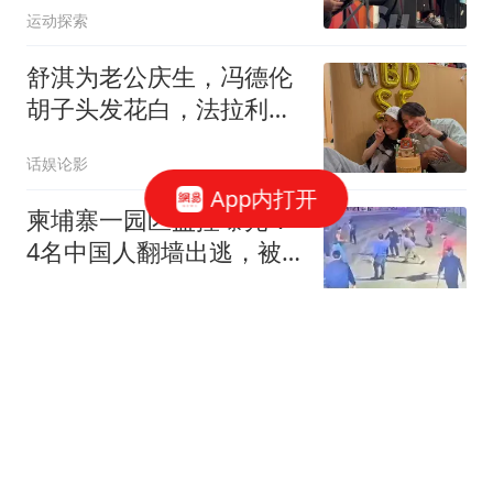
运动探索
舒淇为老公庆生，冯德伦
胡子头发花白，法拉利老
了还是法拉利
话娱论影
App内打开
柬埔寨一园区监控曝光：
4名中国人翻墙出逃，被
园内15人追赶围殴致1死3
都市快报橙柿互动
伤
离婚后我约了流产手术，
想流掉怀上的三胞胎，刚
躺上手术台门就被踹开，
一念天堂
前夫冲了进来，所有人都
愣住了