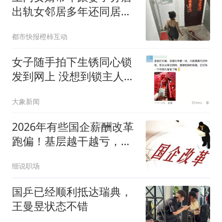
出轨女邻居多年还同居生
子
都市快报橙柿互动
女子随手拍下生锈同心锁
发到网上 没想到锁主人回
复了
大象新闻
2026年有些国企薪酬改革
跑偏！基层越干越亏，管
理岗工资只涨不跌
细说职场
国乒已经顺利抵达瑞典，
王曼昱状态不错