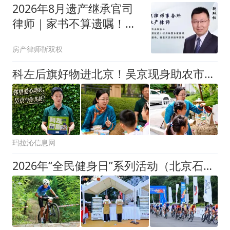
2026年8月遗产继承官司
律师｜家书不算遗嘱！北
京继承纠纷胜诉要点
房产律师靳双权
科左后旗好物进北京！吴京现身助农市集，副旗长韩冠宇现场推介家乡味道
玛拉沁信息网
2026年“全民健身日”系列活动（北京石景山站）圆满落幕