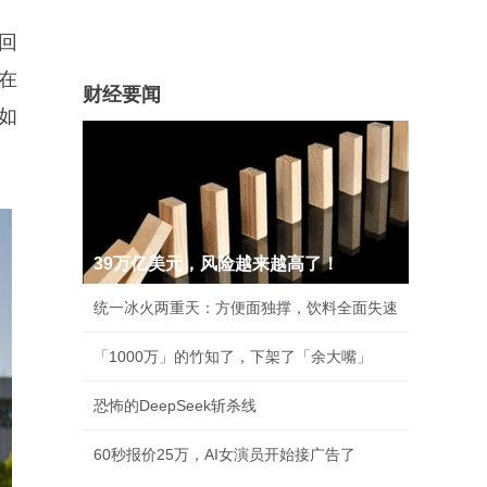
回
在
财经要闻
如
39万亿美元，风险越来越高了！
统一冰火两重天：方便面独撑，饮料全面失速
「1000万」的竹知了，下架了「余大嘴」
恐怖的DeepSeek斩杀线
60秒报价25万，AI女演员开始接广告了