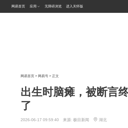
网易首页
应用
无障碍浏览
进入关怀版
网易首页
>
网易号
> 正文
出生时脑瘫，被断言终
了
2026-06-17 09:59:40 来源:
极目新闻
湖北