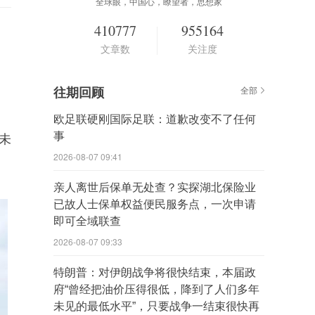
全球眼，中国心，瞭望者，思想家
410777
955164
文章数
关注度
往期回顾
全部
欧足联硬刚国际足联：道歉改变不了任何
事
未
2026-08-07 09:41
亲人离世后保单无处查？实探湖北保险业
已故人士保单权益便民服务点，一次申请
即可全域联查
2026-08-07 09:33
特朗普：对伊朗战争将很快结束，本届政
府“曾经把油价压得很低，降到了人们多年
未见的最低水平”，只要战争一结束很快再