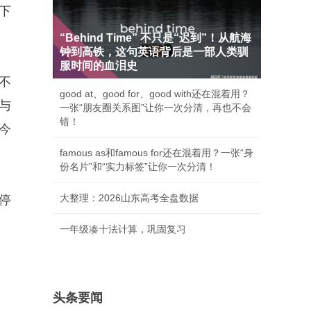
下
“Behind Time” 不只是“迟到”！从航海
钟到高铁，这句英语背后是一部人类驯
服时间的血泪史
不
good at、good for、good with还在混着用？
与
一张“朋友圈关系图”让你一次分清，再也不会
错！
今
famous as和famous for还在混着用？一张“身
份名片”和“实力标签”让你一次分清！
大整理：2026山东高考全盘数据
停
一年级凑十法计算，巩固复习
头条要闻