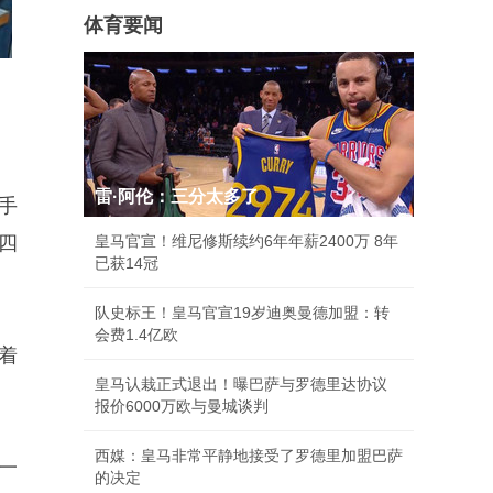
体育要闻
雷·阿伦：三分太多了
手
四
皇马官宣！维尼修斯续约6年年薪2400万 8年
已获14冠
队史标王！皇马官宣19岁迪奥曼德加盟：转
会费1.4亿欧
着
皇马认栽正式退出！曝巴萨与罗德里达协议
。
报价6000万欧与曼城谈判
西媒：皇马非常平静地接受了罗德里加盟巴萨
一
的决定