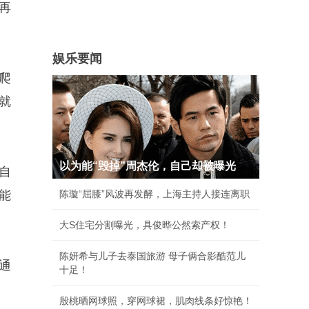
再
娱乐要闻
爬
就
以为能“毁掉”周杰伦，自己却被曝光
自
能
陈璇“屈膝”风波再发酵，上海主持人接连离职
大S住宅分割曝光，具俊晔公然索产权！
陈妍希与儿子去泰国旅游 母子俩合影酷范儿
通
十足！
殷桃晒网球照，穿网球裙，肌肉线条好惊艳！