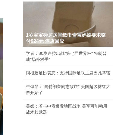
1岁宝宝碰坏房间纸巾盒宝妈被要求赔
付924元 酒店回应
学者：80岁卢拉出战"第七届世界杯" 特朗普
成"场外对手"
阿根廷足协表态：支持国际足联主席因凡蒂诺
牛弹琴："向特朗普同志致敬" 美国超级抹红大
赛开始了
美媒：若与中俄爆发地区战争 美军可能动用
战术核武器