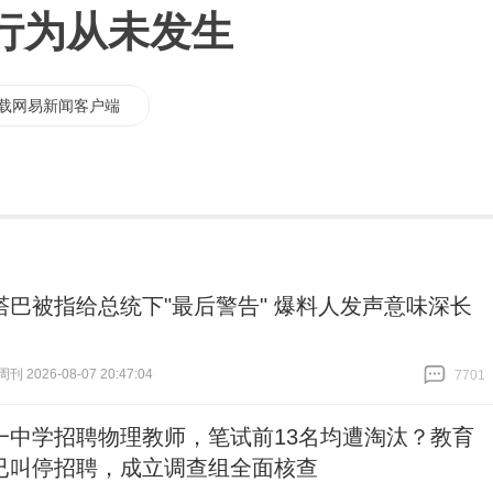
行为从未发生
载网易新闻客户端
塔巴被指给总统下"最后警告" 爆料人发声意味深长
 2026-08-07 20:47:04
7701
跟贴
7701
一中学招聘物理教师，笔试前13名均遭淘汰？教育
已叫停招聘，成立调查组全面核查