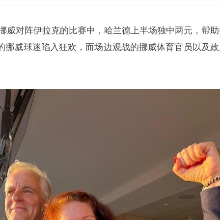
轮挪威对阵伊拉克的比赛中，
哈兰德
上半场独中两元，帮助
的挪威球迷陷入狂欢，而场边观战的挪威体育官员以及政