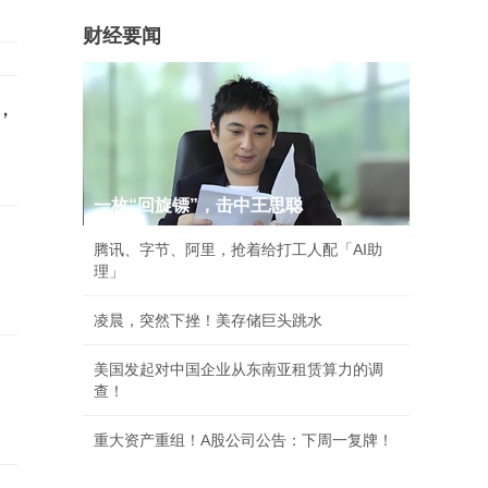
财经要闻
，
一枚“回旋镖”，击中王思聪
腾讯、字节、阿里，抢着给打工人配「AI助
理」
凌晨，突然下挫！美存储巨头跳水
美国发起对中国企业从东南亚租赁算力的调
查！
重大资产重组！A股公司公告：下周一复牌！