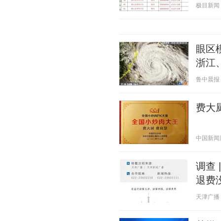
极目新闻 20
眼区
浙江
鲁中晨报 20
费大
中国新闻周刊
调查 
退费
天津广播 20