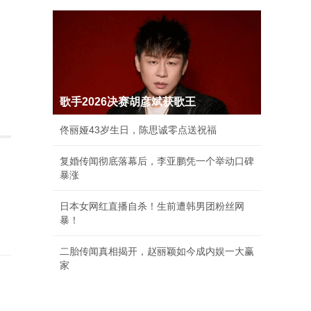
歌手2026决赛胡彦斌获歌王
佟丽娅43岁生日，陈思诚零点送祝福
复婚传闻彻底落幕后，李亚鹏凭一个举动口碑
暴涨
日本女网红直播自杀！生前遭韩男团粉丝网
暴！
二胎传闻真相揭开，赵丽颖如今成内娱一大赢
家