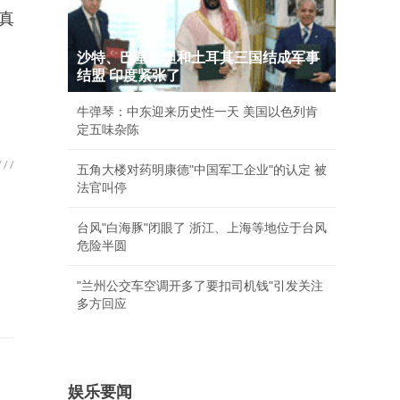
真
沙特、巴基斯坦和土耳其三国结成军事
结盟 印度紧张了
牛弹琴：中东迎来历史性一天 美国以色列肯
定五味杂陈
五角大楼对药明康德"中国军工企业"的认定 被
法官叫停
台风"白海豚"闭眼了 浙江、上海等地位于台风
危险半圆
"兰州公交车空调开多了要扣司机钱"引发关注
多方回应
娱乐要闻