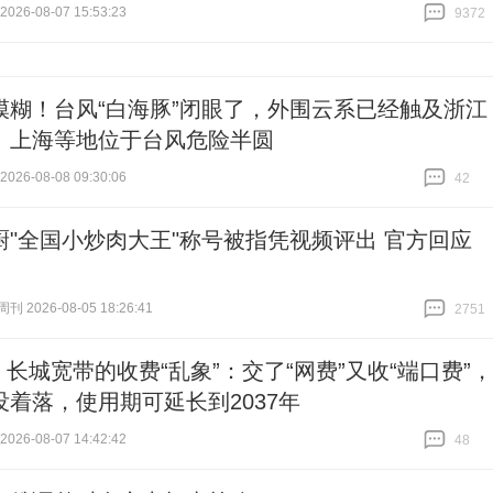
26-08-07 15:53:23
9372
跟贴
9372
模糊！台风“白海豚”闭眼了，外围云系已经触及浙江
、上海等地位于台风危险半圆
26-08-08 09:30:06
42
跟贴
42
厨"全国小炒肉大王"称号被指凭视频评出 官方回应
 2026-08-05 18:26:41
2751
跟贴
2751
| 长城宽带的收费“乱象”：交了“网费”又收“端口费”，
没着落，使用期可延长到2037年
26-08-07 14:42:42
48
跟贴
48