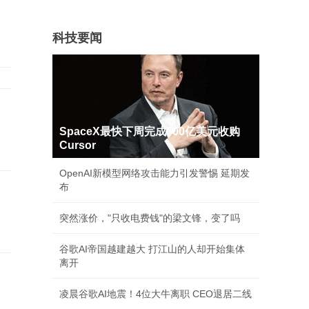
科技要闻
SpaceX最快下周完成600亿美元收购
Cursor
OpenAI新模型网络攻击能力引发警惕 延期发
布
突然涨价，"只收电费钱"的梁文锋，变了吗
谷歌AI帝国越建越大 打江山的人却开始集体
离开
凌晨谷歌AI地震！4位大牛离职 CEO退居二线