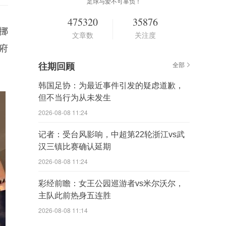
足球与爱不可辜负！
475320
35876
挪
文章数
关注度
府
往期回顾
全部
韩国足协：为最近事件引发的疑虑道歉，
但不当行为从未发生
2026-08-08 11:24
记者：受台风影响，中超第22轮浙江vs武
汉三镇比赛确认延期
2026-08-08 11:24
彩经前瞻：女王公园巡游者vs米尔沃尔，
主队此前热身五连胜
2026-08-08 11:14