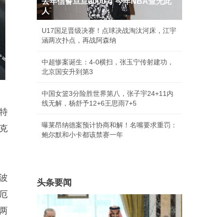
去年信誓旦旦3000万 今年NBA查无此
人
U17国足晋级决赛！点球决战淘汰河床，江宇
涵两次扑点，再战阿森纳
中超惨案诞生：4-0横扫，张玉宁传射建功，
北京国安升到第3
中国女篮3分险胜世界第八，张子宇24+11内
线无解，杨舒予12+6王思雨7+5
特
曝莱昂纳德案预计协商和解！名嘴要求重罚：
克
鲍尔默和小卡都该禁赛一年
波
头条要闻
厄
两