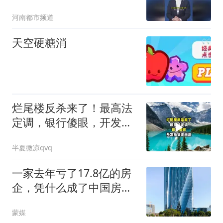
上法庭 法院判了#交房 #
河南都市频道
物业 #开发商
天空硬糖消
烂尾楼反杀来了！最高法
定调，银行傻眼，开发商
集体崩溃
半夏微凉qvq
一家去年亏了17.8亿的房
企，凭什么成了中国房地
产的“全球唯一”？
蒙媒