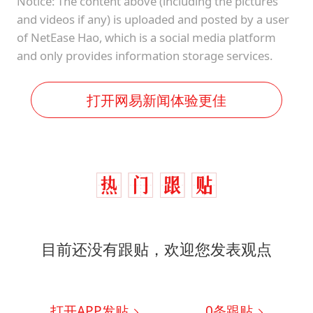
Notice: The content above (including the pictures
and videos if any) is uploaded and posted by a user
of NetEase Hao, which is a social media platform
and only provides information storage services.
打开网易新闻体验更佳
目前还没有跟贴，欢迎您发表观点
打开APP发贴
0
条跟贴