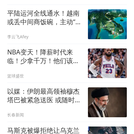
平陆运河全线通水！越南
或丢中间商饭碗，主动“下
车”了？
李云飞Afey
NBA变天！降薪时代来
临！少拿千万！他们该认
命吗？
篮球盛世
以媒：伊朗最高领袖穆杰
塔巴被紧急送医 或随时会
死去
长春新闻
马斯克被爆拒绝让乌克兰