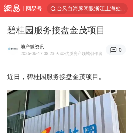
台风白海豚闭眼浙江上海处于危险半圆
网易号
女主硬加吻戏短剧已下架
男童模仿奥特曼从高处跳下致骨折
碧桂园服务接盘金茂项目
香港宏福苑火灾或由烟头引起
中国父女泰国骑摩托车坠崖1死1伤
地产微资讯
0
2026-06-17 08:23
·天津
·优质房产领域创作者
浙江台州《告全体市民书》
周末打虎 宋致远被查
近日，碧桂园服务接盘金茂项目。
郑丽文：台湾从来没有“独立”过
黄金创今年来最大单周涨幅
女子网购名牌包发现是自己丢的那只
《给阿嬷的情书》售后来了
多个明星演唱会取消