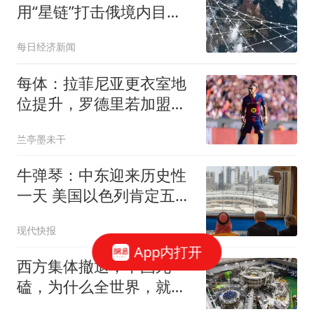
用“星链”打击俄境内目
标！其曾敦促乌方与俄方
每日经济新闻
达成和平协议，且拒绝会
面泽连斯基
每体：拉菲尼亚更衣室地
位提升，罗德里若加盟也
将成为巴萨领袖
兰亭墨未干
牛弹琴：中东迎来历史性
一天 美国以色列肯定五味
杂陈
现代快报
App内打开
西方集体撤退，中国死
磕，为什么全世界，就中
国在拼命搞核聚变？