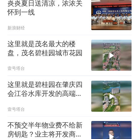
炎炎夏日送清凉，浓浓关
怀到一线
新浪财经
这里就是茂名最大的楼
盘，茂名碧桂园城市花园
壹号塔台
这里就是碧桂园在肇庆四
会江谷水库开发的高端小
区
壹号塔台
不预交半年物业费不给新
房钥匙？业主将开发商告