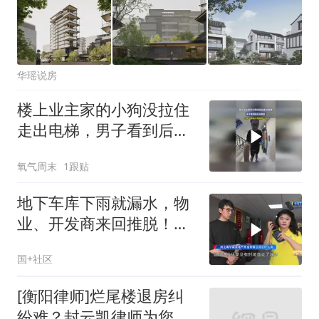
华瑶说房
楼上业主家的小狗没拉住
走出电梯，男子看到后立
马救援，小狗：感谢大哥
氧气周末
1跟贴
救我一命
地下车库下雨就漏水，物
业、开发商来回推脱！业
主无奈求助：这样的车库
国+社区
啥时候能修好？
[衡阳律师]烂尾楼退房纠
纷难？封云凯律师为您排