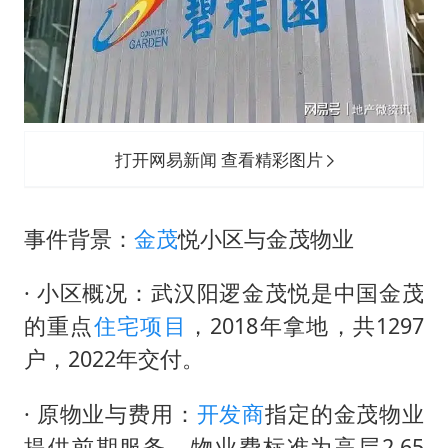
万岁山接盘烂尾恒大文旅城
女儿为争财产堵门阻挠父亲出殡
制冰厂工人旺季能月入一万三
习近平心系体育强国建设
打开网易新闻 查看精彩图片
事件背景：
金茂
悦小区与金茂物业
· 小区概况：武汉阳逻金茂悦是中国金茂
的重点
住宅项目
，2018年拿地，共1297
户，2022年交付。
· 原物业与费用：
开发商
指定的金茂物业
提供前期服务，物业费标准为高层2.65