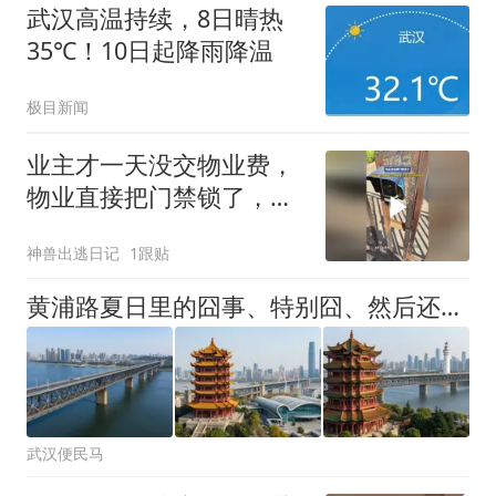
武汉高温持续，8日晴热
35℃！10日起降雨降温
极目新闻
业主才一天没交物业费，
物业直接把门禁锁了，网
友：报警吧不交物业费 ，
神兽出逃日记
1跟贴
不等于你不能回
家！！！！
黄浦路夏日里的囧事、特别囧、然后还有点温情
武汉便民马