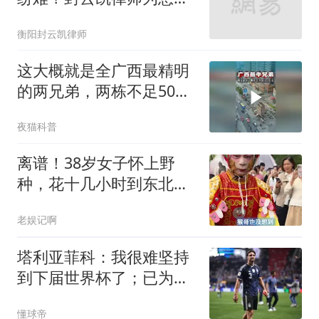
忧解难
衡阳封云凯律师
这大概就是全广西最精明
的两兄弟，两栋不足50平
的房子
夜猫科普
离谱！38岁女子怀上野
种，花十几小时到东北，
找雪饼猴要4万打胎
老娱记啊
塔利亚菲科：我很难坚持
到下届世界杯了；已为阿
根廷付出所有
懂球帝