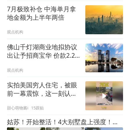
7月极致补仓 中海单月拿
地金额为上半年两倍
观点机构
佛山千灯湖商业地拟协议
出让予招商宝华 价款2.28
亿元
观点机构
实拍美国穷人住宅，被眼
前一幕震惊，这一刻认识
到差距
甜心萌物酱i
15跟贴
姑苏！开始整活！4大别墅盘上强度！直接火的不够卖～