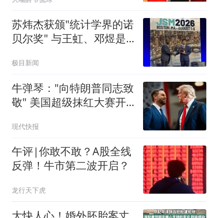
苏炜杰获颁"统计学界的诺
贝尔奖" 与王虹、邓煜是
校友
极目新闻
牛弹琴："向特朗普同志致
敬" 美国超级抹红大赛开
始了
现代快报
午评|你敢不敢？A股全线
反弹！牛市第二波开启？
龙行天下虎
大快人心！婚外胚胎案丈