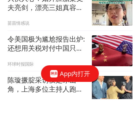
夫亮剑，漂亮三姐真容流
出，细节太讽刺！
苗苗情感说
令美国极为尴尬报告出炉:
还想用关税对付中国只会
失败
环球时报国际
App内打开
陈璇撅腚采访仅是冰山一
角，上海多位主持人跑路
坦言经历最恶的人
米果说识
梧州学院党委书记童晓晖
跨省份调任浙江师范大学
党委副书记