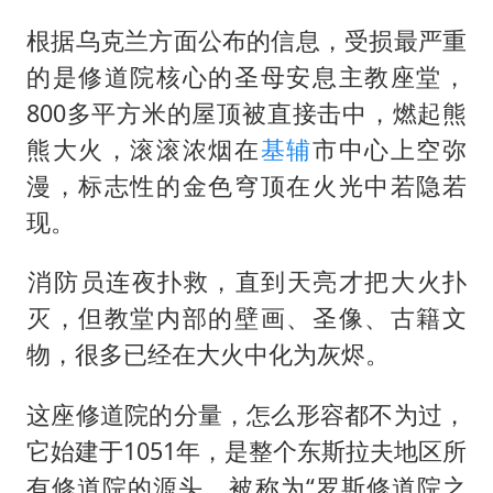
“不建议大家买深色蛋糕”
​根据乌克兰方面公布的信息，受损最严重
男子结婚8年3个女儿均非亲生
的是修道院核心的圣母安息主教座堂，
男子杀人后逃进深山21年活得像野人
800多平方米的屋顶被直接击中，燃起熊
985博士后被曝在妻子孕期出轨后续
熊大火，滚滚浓烟在
基辅
市中心上空弥
公司“上四休三”但要降薪1000元
漫，标志性的金色穹顶在火光中若隐若
47岁妈妈突然产女 26岁女儿：很震惊
现。
如何把百年大党建设得更加坚强有力？
​消防员连夜扑救，直到天亮才把大火扑
灭，但教堂内部的壁画、圣像、古籍文
物，很多已经在大火中化为灰烬。
​这座修道院的分量，怎么形容都不为过，
它始建于1051年，是整个东斯拉夫地区所
有修道院的源头，被称为“罗斯修道院之