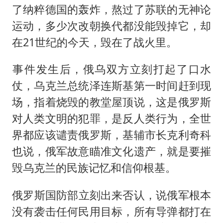
了纳粹德国的轰炸，熬过了苏联的无神论
运动，多少次改朝换代都没能毁掉它，却
在21世纪的今天，毁在了战火里。
​事件发生后，俄乌双方立刻打起了口水
仗，乌克兰总统泽连斯基第一时间赶到现
场，指着烧毁的教堂屋顶说，这是俄罗斯
对人类文明的犯罪，是反人类行为，全世
界都应该谴责俄罗斯，基辅市长克利奇科
也说，俄军故意瞄准文化遗产，就是要摧
毁乌克兰的民族记忆和信仰根基。
​俄罗斯国防部立刻出来否认，说俄军根本
没有袭击任何民用目标，所有导弹都打在