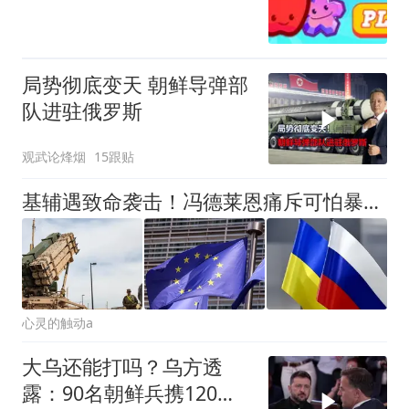
局势彻底变天 朝鲜导弹部
队进驻俄罗斯
观武论烽烟
15跟贴
基辅遇致命袭击！冯德莱恩痛斥可怕暴行，要求俄罗斯付出代价
心灵的触动a
大乌还能打吗？乌方透
露：90名朝鲜兵携120枚