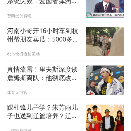
系统失效，爱国者弹药告
罄
智商已欠费啦
河南小哥开16小时车到杭
州帮朋友卖瓜：5000多斤
卖光
都市快报橙柿互动
真情流露！里夫斯深度谈
詹姆斯离队：他彻底改变
了我的职业生涯
体育见习官
跟杜锋儿子学？朱芳雨儿
子也送到辽篮培养？辽蜜
怕是白高兴一场
大嘴爵爷侃球