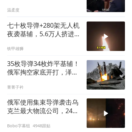
导弹进驻大鹅？
温柔度
七十枚导弹+280架无人机
夜袭基辅，5.6万人挤进地
铁：这场仗打到第五年，
铁甲雄狮
和平还是没影
35枚导弹34枚炸平基辅！
俄军掏空家底开打，泽连
斯基还在吹“秋天结束战
菁菁子衿
争”
俄军使用集束导弹袭击乌
克兰最大物流公司，24枚
导弹一枚都没拦下
Bobo字幕组
4948跟贴