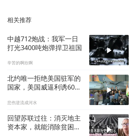
相关推荐
中越712炮战：我军一日
打光3400吨炮弹捍卫祖国
辛苦的啊欣啊
北约唯一拒绝美国驻军的
国家，美国威逼利诱60
年，对它束手无策
悲伤逆流成河水
回望苏联过往：消灭地主
资本家，就能消除贫困
吗？