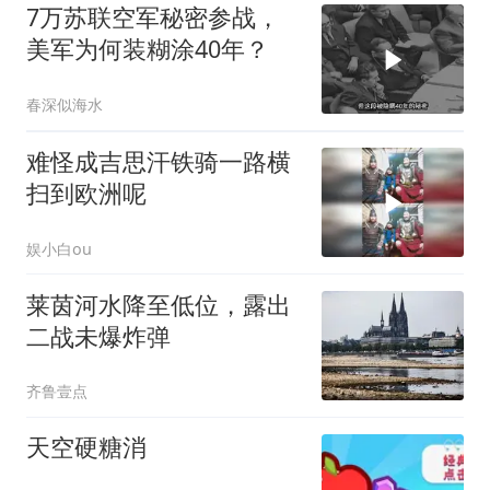
7万苏联空军秘密参战，
美军为何装糊涂40年？
春深似海水
难怪成吉思汗铁骑一路横
扫到欧洲呢
娱小白ou
莱茵河水降至低位，露出
二战未爆炸弹
齐鲁壹点
天空硬糖消