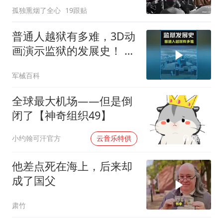
孤独熏烟了全心
19跟贴
普通人越狱有多难，3D动
画演示监狱的发展史！ #
科普知识 #越狱
军械百科
全球最大机场——但是倒
闭了【神奇组织49】
00:02
小约翰可汗官方
云音乐特供
他差点死在海上，后来却
成了国父
肃竹