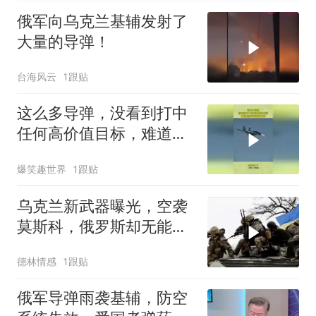
俄军向乌克兰基辅发射了
大量的导弹！
台海风云
1跟贴
这么多导弹，没看到打中
任何高价值目标，难道是
演习故意打偏的？
爆笑趣世界
1跟贴
乌克兰新武器曝光，空袭
莫斯科，俄罗斯却无能为
力？
德林情感
1跟贴
俄军导弹雨袭基辅，防空