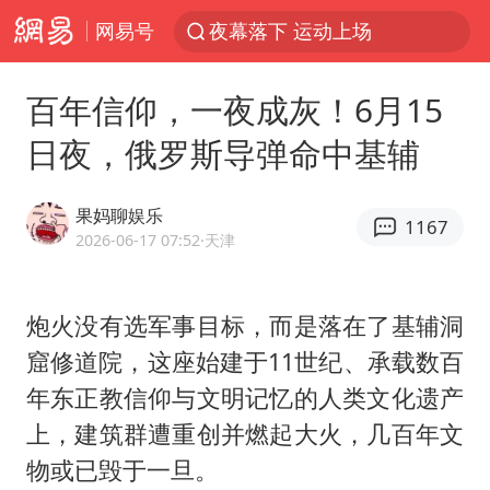
网易号
夜幕落下 运动上场
美国将对多晶硅衍生品加征15%关税
百年信仰，一夜成灰！6月15
泰交通部副部长回应中国人遭歧视手势
日夜，俄罗斯导弹命中基辅
改名后的“青海拉面”店
勒沃库森U17主帅盛赞赵松源
果妈聊娱乐
1167
台军“汉光秀”开场闹剧多
2026-06-17 07:52
·天津
段绚竞因公牺牲 年仅44岁
炮火没有选军事目标，而是落在了基辅洞
1岁宝宝碰坏纸巾盒 宝妈被索赔924元
窟修道院，这座始建于11世纪、承载数百
女子开一天一夜空调后二氧化碳中毒
年东正教信仰与文明记忆的人类文化遗产
97岁英国奶奶飞上天再破吉尼斯纪录
上，建筑群遭重创并燃起大火，几百年文
“空调24小时开着更省电”不实
物或已毁于一旦。