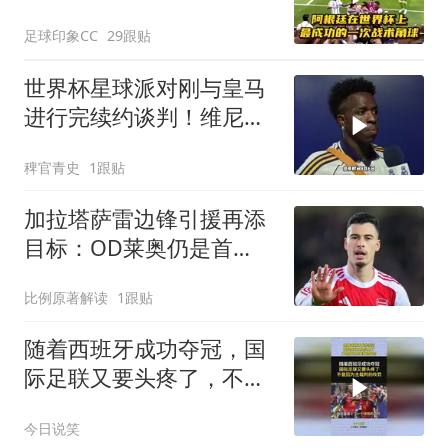
足球印象CC
29跟贴
世界杯星球派对刚与皇马
进行完续约谈判！维尼修
斯清空自己社媒账号所有
稗官青史
1跟贴
帖子和个人简介！维尼修
斯
加拉塔萨雷边锋引援再添
目标：OD莱奥仍是首
选，马丁内利成备选方案
比例原著解读
1跟贴
随着西班牙成功夺冠，国
际足联又要头疼了，不是
因为主裁判的吹罚！
今日说笑