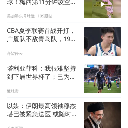
球！梅西第11分钟凌空垫
射破门，太帅了
美加墨头号球迷
109跟贴
CBA夏季联赛首战开打，
广厦队不敌青岛队，19岁
后卫砍下22分引关注
舟望停云
塔利亚菲科：我很难坚持
到下届世界杯了；已为阿
根廷付出所有
懂球帝
以媒：伊朗最高领袖穆杰
塔巴被紧急送医 或随时会
死去