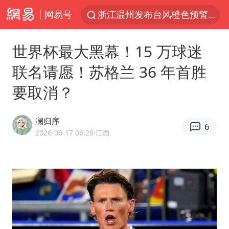
网易号
浙江温州发布台风橙色预警信号
白海豚将正面袭击贯穿浙江
世界杯最大黑幕！15 万球迷
富婆带资进组给自己硬加60多场吻戏
联名请愿！苏格兰 36 年首胜
金饰克价一夜涨回1300元
要取消？
名创优品一次性内裤 颜面尽失
视频丨中国东方电气集团原党组副书记、董事宋致远被查
澜归序
6
46岁的殷桃看着像20岁
2026-06-17 06:28
·江西
包文婧：二胎很难一碗水端平
香港宏福苑火灾或由烟头引起
实时追踪台风白海豚
浙江台州《告全体市民书》