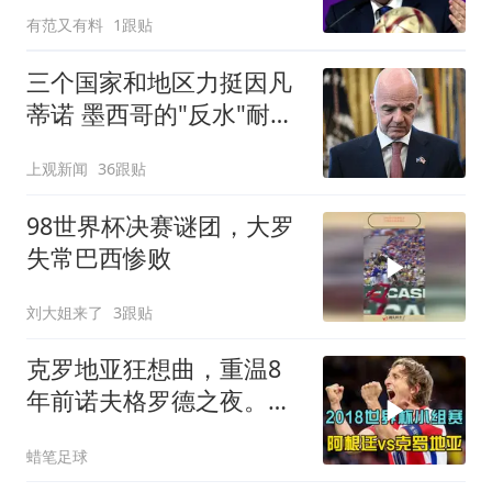
弈旧主坐庄
有范又有料
1跟贴
三个国家和地区力挺因凡
蒂诺 墨西哥的"反水"耐人
寻味
上观新闻
36跟贴
98世界杯决赛谜团，大罗
失常巴西惨败
刘大姐来了
3跟贴
克罗地亚狂想曲，重温8
年前诺夫格罗德之夜。莫
德里奇一脚定金球
蜡笔足球