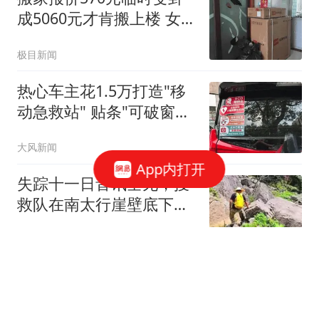
成5060元才肯搬上楼 女子
傻眼
极目新闻
热心车主花1.5万打造"移
动急救站" 贴条"可破窗取
用"
大风新闻
App内打开
失踪十一日音讯全无，搜
救队在南太行崖壁底下找
到沾满污泥紫帽
原广工业
下周一复牌！300862，重
大资产重组