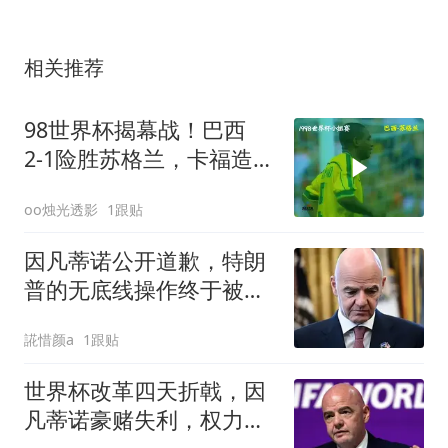
相关推荐
98世界杯揭幕战！巴西
2‑1险胜苏格兰，卡福造乌
龙！
oo烛光透影
1跟贴
因凡蒂诺公开道歉，特朗
普的无底线操作终于被欧
洲阻击了一回！
誮惜颜a
1跟贴
世界杯改革四天折戟，因
凡蒂诺豪赌失利，权力博