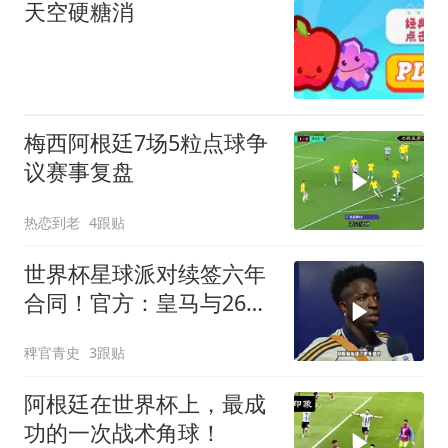
天空硬糖消
梅西阿根廷7场5粒点球争
议赛事复盘
热恋到老
4跟贴
世界杯星球派对续签六年
合同！官方：皇马与26岁
维尼修斯完成续约，新合
稗官青史
3跟贴
同至2032年！维尼修斯续
约
阿根廷在世界杯上，最成
功的一次战术角球！