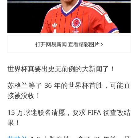
女主硬加吻戏短剧已下架
浙江一9岁男孩被海浪卷走仍在搜救中
郑丽文：台湾从来没有“独立”过
网传《披荆斩棘2026》名单
打开网易新闻 查看精彩图片
董璇小酒窝朵朵为佟丽娅庆生
人民的健康、体质、幸福一脉相承
世界杯真要出史无前例的大新闻了！
苏格兰等了 36 年的世界杯首胜，可能直
接被没收！
15 万球迷联名请愿，要求 FIFA 彻查改结
果！