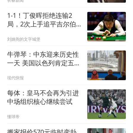
长春新闻
1-1！丁俊晖拒绝连输2
局，2次上手追平吉尔伯
特，周跃龙优势缩水
刘姚尧的文字城堡
牛弹琴：中东迎来历史性
一天 美国以色列肯定五味
杂陈
现代快报
每体：皇马不会再为引进
中场组织核心继续尝试
懂球帝
搬家报价570元临时变卦