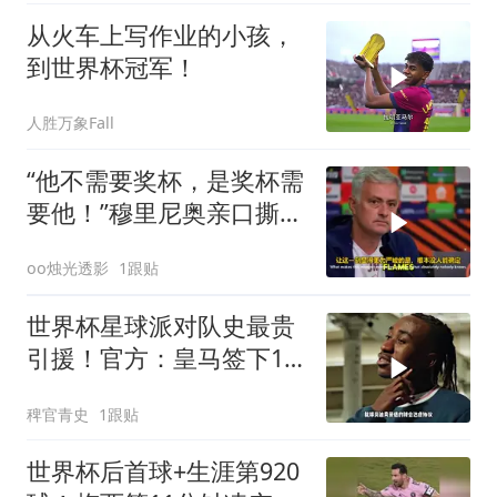
从火车上写作业的小孩，
到世界杯冠军！
人胜万象Fall
“他不需要奖杯，是奖杯需
要他！”穆里尼奥亲口撕碎
FIFA，39岁梅西到底得罪
oo烛光透影
1跟贴
了谁？
世界杯星球派对队史最贵
引援！官方：皇马签下19
岁边锋迪奥曼德，转会费
稗官青史
1跟贴
总价1.4亿！皇马签下迪奥
曼德
世界杯后首球+生涯第920