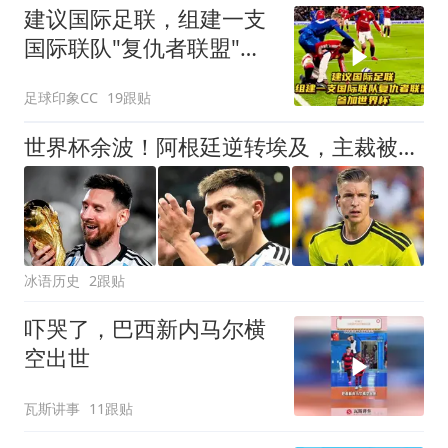
建议国际足联，组建一支
国际联队"复仇者联盟"，
参加世界杯！
足球印象CC
19跟贴
世界杯余波！阿根廷逆转埃及，主裁被网爆：6000条威胁，住址被曝
冰语历史
2跟贴
吓哭了，巴西新内马尔横
空出世
瓦斯讲事
11跟贴