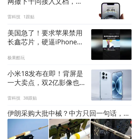
网撤下千问接入文档，国
行AI又跳票了？
雷科技
1跟贴
美国急了！要求苹果禁用
长鑫芯片，硬逼iPhone涨
价
极果酷玩
小米18发布在即！背屏是
一大卖点，双2亿影像也
安排上了
雷科技
38跟贴
伊朗采购大批中械？中方只回一句话，巴铁出面，美军战败想找台阶