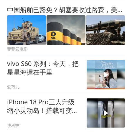
中国船舶已豁免？胡塞要收过路费，美国难逃一劫，俄专家直接点赞
菲菲爱电影
vivo S60 系列：今天，把
星星海握在手里
爱范儿
iPhone 18 Pro三大升级
缩小灵动岛！搭载可变光
圈+自研C2基带
快科技