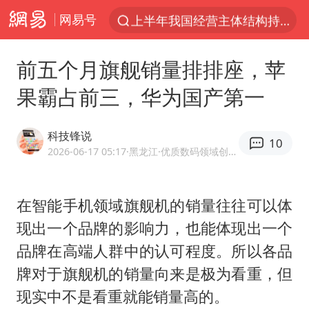
网易号
上半年我国经营主体结构持续优化
杭州机场已取消航班388架次
前五个月旗舰销量排排座，苹
中国籍豪华游艇富商之子在泰国被杀
果霸占前三，华为国产第一
王艺迪无缘横滨赛决赛
浙江省委书记王浩再调度：该停下的坚决停下来，让社会面静下来
科技锋说
10
《披荆斩棘2026》阵容官宣
2026-06-17 05:17
·黑龙江
·优质数码领域创作者
中国第1高楼阻尼器摆动明显
在智能手机领域旗舰机的销量往往可以体
国足U17与阿森纳决赛取消 并列冠军
现出一个品牌的影响力，也能体现出一个
《龙餐馆》 冲奖
品牌在高端人群中的认可程度。所以各品
上门女婿出轨女邻居多年被判重婚罪
牌对于旗舰机的销量向来是极为看重，但
2025年小学教师减少13.19万
现实中不是看重就能销量高的。