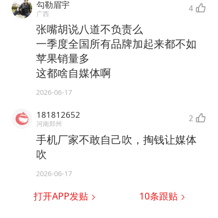
勾勒眉宇
4
广西
张嘴胡说八道不负责么
一季度全国所有品牌加起来都不如
苹果销量多
这都啥自媒体啊
2026-06-17
181812652
2
河南郑州
手机厂家不敢自己吹，掏钱让媒体
吹
2026-06-17
打开APP发贴
10
条跟贴