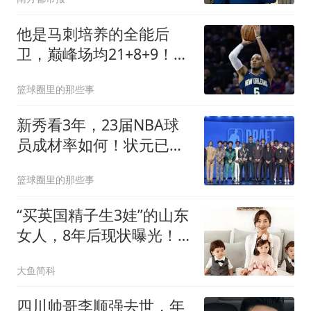
他是马刺培养的全能后
卫，巅峰场均21+8+9！30
岁却成了“玻璃人”
篮球圈里的那些事
新秀看3年，23届NBA球
员成材率如何！状元已成
巨星，探花难堪大任
篮球圈里的那些事
“买英国精子生3娃”的山东
女人，8年后现状曝光！
如今她后悔不？
大鱼简科
四川帅哥李顺强去世，年