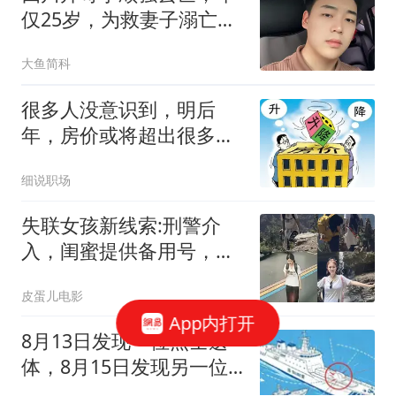
仅25岁，为救妻子溺亡，
儿子才5岁多
大鱼简科
很多人没意识到，明后
年，房价或将超出很多人
的想象
细说职场
失联女孩新线索:刑警介
入，闺蜜提供备用号，案
情终于有大突破了
皮蛋儿电影
App内打开
8月13日发现一位烈士遗
体，8月15日发现另一位
烈士遗体