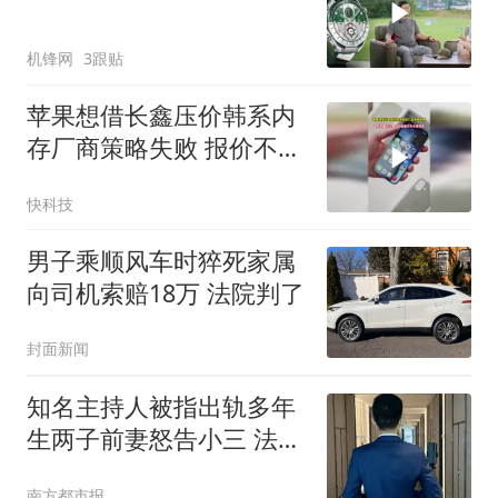
机锋网
3跟贴
苹果想借长鑫压价韩系内
存厂商策略失败 报价不低
于三星：产能被华为小米
快科技
锁定
男子乘顺风车时猝死家属
向司机索赔18万 法院判了
封面新闻
知名主持人被指出轨多年
生两子前妻怒告小三 法院
判了
南方都市报