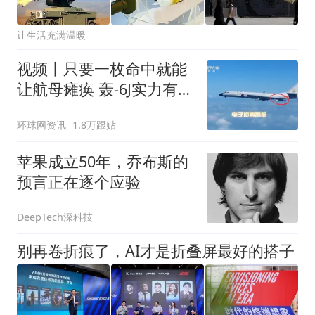
让生活充满温暖
视频丨只要一枚命中就能
让航母瘫痪 轰-6J实力有多
强？
环球网资讯
1.8万跟贴
苹果成立50年，乔布斯的
预言正在逐个应验
DeepTech深科技
别再卷折痕了，AI才是折叠屏最好的搭子