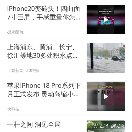
iPhone20变砖头！四曲面
7寸巨屏，手感重量你怎
么选？
极果酷玩
上海浦东、黄浦、长宁、
徐汇等地30多处积水点正
在抢排
上观新闻
20跟贴
苹果iPhone 18 Pro系列下
月正式发布 灵动岛缩小、
首搭2nm芯片
快科技
一杆之间 洞见全局