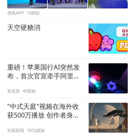
虎嗅APP
10跟贴
天空硬糖消
重磅！苹果国行AI突然发
布，首次官宣牵手阿里，
Mac用上千问了
智东西
40跟贴
"中式天庭"视频在海外收
获500万播放 创作者身份
披露
封面新闻
1872跟贴