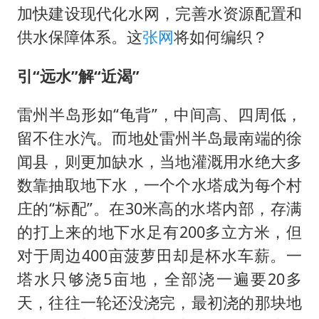
加快建设现代化水网，完善水资源配置和
供水保障体系。这
张网
将如何编织？
引“远水”解“近
渴
”
雷州半岛形如“龟背”，中间高、四周低，
留不住水汽。而地处雷州半岛最南端的徐
闻县，则更加缺水，当地灌溉用水绝大多
数靠抽取地下水，一个个水塔成为每个村
庄的“标配”。在30米高的水塔内部，存满
的打上来的地下水足有200多立方米，但
对于周边400亩菠萝田却是杯水车薪。一
塔水只够浇5亩地，全部浇一遍要20多
天，往往一轮还没浇完，最初浇的那块地