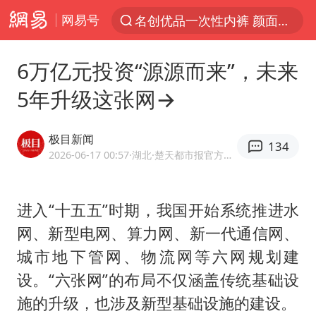
网易号
解锁各地夏日限定体验
白海豚将正面袭击贯穿浙江
6万亿元投资“源源而来”，未来
视频丨中国东方电气集团原党组副书记、董事宋致远被查
5年升级这张网→
四川宜宾市珙县发生3.4级地震
黄金创今年来最大单周涨幅
极目新闻
134
香港宏福苑火灾或由烟头引起
2026-06-17 00:57
·湖北
·楚天都市报官方网易号
浙江台州《告全体市民书》
进入“十五五”时期，我国开始系统推进水
媒体：“内容由AI生成”不是免责盾牌
网、新型电网、算力网、新一代通信网、
女主硬加吻戏短剧已下架
城市地下管网、物流网等六网规划建
周末打虎 宋致远被查
设。“六张网”的布局不仅涵盖传统基础设
台风白海豚实时路径
施的升级，也涉及新型基础设施的建设。