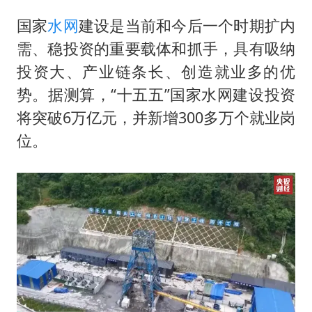
郑丽文：台湾从来没有“独立”过
国家
水网
建设是当前和今后一个时期扩内
女子网购名牌包发现是自己丢的那只
需、稳投资的重要载体和抓手，具有吸纳
《给阿嬷的情书》售后来了
投资大、产业链条长、创造就业多的优
多个明星演唱会取消
势。据测算，“十五五”国家水网建设投资
万岁山接盘烂尾恒大文旅城
将突破6万亿元，并新增300多万个就业岗
上海轮渡全线停航
位。
习近平心系体育强国建设