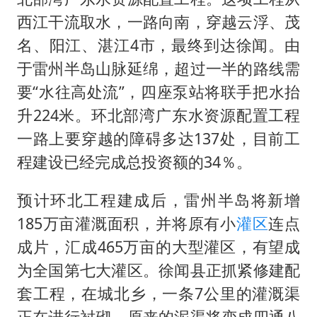
西江干流取水，一路向南，穿越云浮、茂
名、阳江、湛江4市，最终到达徐闻。由
于雷州半岛山脉延绵，超过一半的路线需
要“水往高处流”，四座泵站将联手把水抬
升224米。环北部湾广东水资源配置工程
一路上要穿越的障碍多达137处，目前工
程建设已经完成总投资额的34％。
预计环北工程建成后，雷州半岛将新增
185万亩灌溉面积，并将原有小
灌区
连点
成片，汇成465万亩的大型灌区，有望成
为全国第七大灌区。徐闻县正抓紧修建配
套工程，在城北乡，一条7公里的灌溉渠
正在进行衬砌，原来的泥渠将变成四通八