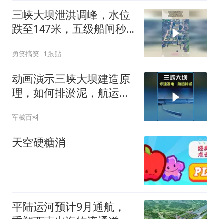
三峡大坝泄洪调峰，水位
跌至147米，五级船闸秒
变四级
勇笑搞笑
1跟贴
动画演示三峡大坝建造原
理，如何排淤泥，航运，
发电？ #科普知识
军械百科
天空硬糖消
平陆运河预计9月通航，