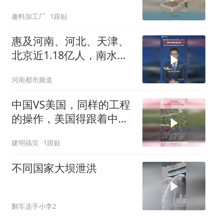
架起超级机场
趣料加工厂
1跟贴
惠及河南、河北、天津、
北京近1.18亿人，南水北
调中线工程累计向北方调
河南都市频道
水突破800亿立方米
中国VS美国，同样的工程
的操作，美国得跟着中国
的屁股后面追
建明搞笑
1跟贴
不同国家大坝泄洪
翻车选手小李2