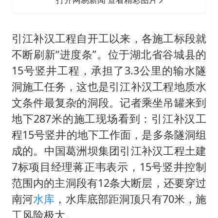
引江补汉工程自开工以来，各施工标段就
不断刷新“进度条”。位于湖北省谷城县的
15号竖井工程，承担了3.3公里的输水隧
洞施工任务，这也是引江补汉工程地质水
文条件最复杂的洞段。记者乘坐吊罐来到
地下287米的施工现场看到：引江补汉工
程15号竖井的地下工作面，是多条隧洞组
成的。中国葛洲坝集团引江补汉工程土建
7标项目经理蒋正韦表示，15号竖井控制
范围内的主洞段有12条大断层，还要穿过
南河
水库
，水库底部距洞顶只有70米，施
工风险极大。