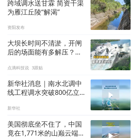
跨域调水送甘霖 简资干渠
为雁江丘陵“解渴”
资阳发布
大坝长时间不清淤，开闸
后的场面能有多解压？属
实令人大开眼界
点滴科技说
3跟贴
新华社消息｜南水北调中
线工程调水突破800亿立
方米
新华社
美国彻底坐不住了，中国
竟在1,771米的山巅云端，