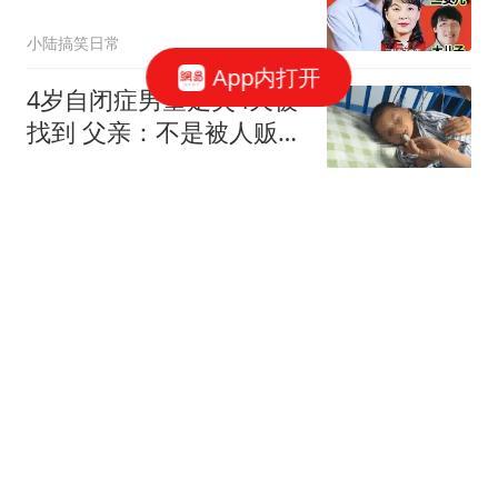
娃哈哈核心命脉
小陆搞笑日常
App内打开
4岁自闭症男童走失4天被
找到 父亲：不是被人贩子
抱走
红星新闻
俄黑客称掌握"书面证
据"：北约曾直接参与袭击
俄罗斯
红星新闻
泰国中学生枪杀7人后饮
弹自尽 曾看别国枪击事件
视频
澎湃新闻