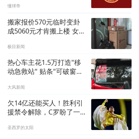
懂球帝
搬家报价570元临时变卦
成5060元才肯搬上楼 女子
傻眼
极目新闻
热心车主花1.5万打造"移
动急救站" 贴条"可破窗取
用"
大风新闻
欠14亿还能买人！胜利引
援禁令解除，C罗盼了一
夏的首援马上官宣
圣西罗的太阳