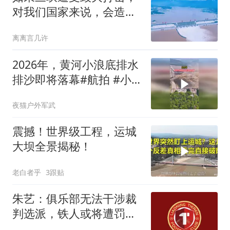
对我们国家来说，会造成
多大的损失？
离离言几许
2026年，黄河小浪底排水
排沙即将落幕#航拍 #小
浪底
夜猫户外军武
震撼！世界级工程，运城
大坝全景揭秘！
老白者乎
3跟贴
朱艺：俱乐部无法干涉裁
判选派，铁人或将遭罚款
甚至扣分