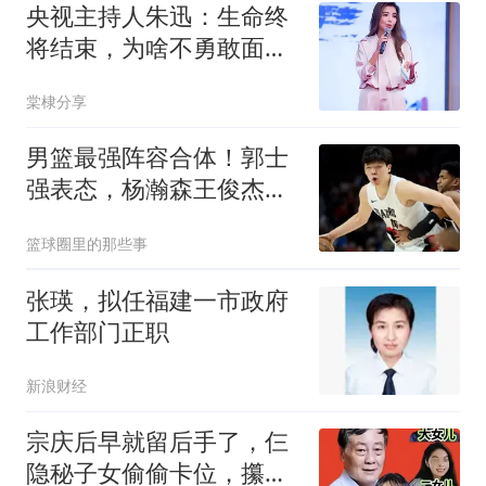
央视主持人朱迅：生命终
将结束，为啥不勇敢面对
生命的终点呢？
棠棣分享
男篮最强阵容合体！郭士
强表态，杨瀚森王俊杰回
归，12人名单或浮出水面
篮球圈里的那些事
张瑛，拟任福建一市政府
工作部门正职
新浪财经
宗庆后早就留后手了，仨
隐秘子女偷偷卡位，攥着