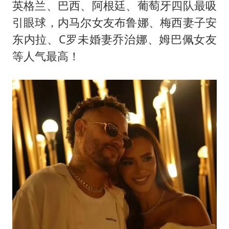
感觉全东北都在等7号
英格兰、巴西、阿根廷、葡萄牙四队最吸
多地要求领导干部带头休假
引眼球，内马尔女友布鲁娜、梅西妻子安
东内拉、C罗未婚妻乔治娜、姆巴佩女友
80后女柜员逆袭成4200亿银行副行长
等人气最高！
奋进开新局 实干挑大梁