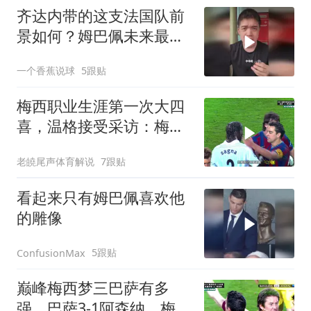
齐达内带的这支法国队前
景如何？姆巴佩未来最大
对手还是亚马尔！
一个香蕉说球
5跟贴
梅西职业生涯第一次大四
喜，温格接受采访：梅西
是足球游戏里走出来的球
老皢尾声体育解说
7跟贴
员
看起来只有姆巴佩喜欢他
的雕像
5跟贴
ConfusionMax
巅峰梅西梦三巴萨有多
强，巴萨3-1阿森纳，梅西