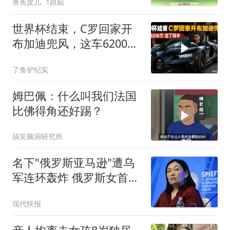
香蕉皮儿
1跟贴
世界杯结束，C罗回家开
布加迪兜风，这车6200
万！造了两年！
了鱼驴纪实
姆巴佩：什么叫我们法国
比佛得角还好踢？
搞笑脑洞研究所
名下"俄罗斯亚马逊"遭乌
军连环轰炸 俄罗斯女首富
怒了
现代快报