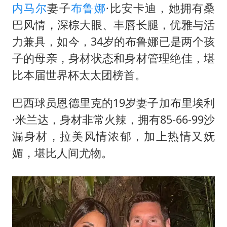
内马尔
妻子
布鲁娜
·比安卡迪，她拥有桑
巴风情，深棕大眼、丰唇长腿，优雅与活
力兼具，如今，34岁的布鲁娜已是两个孩
子的母亲，身材状态和身材管理绝佳，堪
比本届世界杯太太团榜首。
巴西球员恩德里克的19岁妻子加布里埃利
·米兰达，身材非常火辣，拥有85-66-99沙
漏身材，拉美风情浓郁，加上热情又妩
媚，堪比人间尤物。