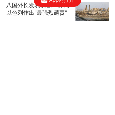
八国外长发表联合声明 对
以色列作出"最强烈谴责"
环球网资讯
基辅一枚导弹都没拦住被
炸惨 泽连斯基：求快给我
导弹
策前论
队史标王！皇马官宣19岁
迪奥曼德加盟：转会费1.4
亿欧+签7年 夏窗第6人
风过乡
国企拖欠3700余万工程款
致项目停工 还挪用1.24亿