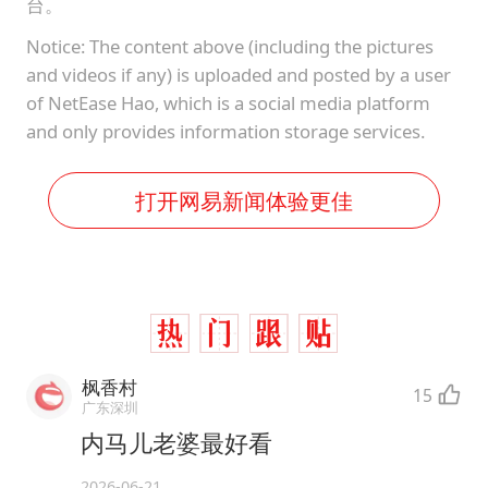
台。
Notice: The content above (including the pictures
and videos if any) is uploaded and posted by a user
of NetEase Hao, which is a social media platform
and only provides information storage services.
打开网易新闻体验更佳
枫香村
15
广东深圳
内马儿老婆最好看
2026-06-21