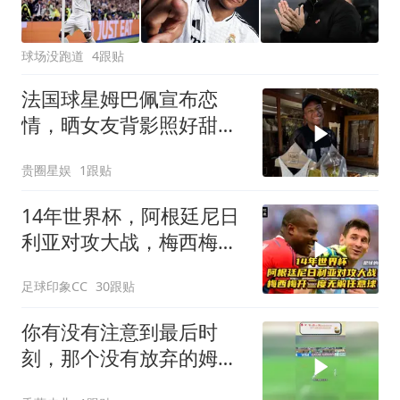
球场没跑道
4跟贴
法国球星姆巴佩宣布恋
情，晒女友背影照好甜
蜜，女方是西班牙女演员
贵圈星娱
1跟贴
14年世界杯，阿根廷尼日
利亚对攻大战，梅西梅开
二度无解任意球
足球印象CC
30跟贴
你有没有注意到最后时
刻，那个没有放弃的姆巴
佩