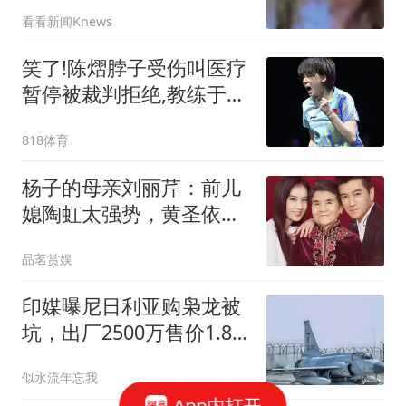
次
看看新闻Knews
笑了!陈熠脖子受伤叫医疗
暂停被裁判拒绝,教练于子
洋:不行你说腿疼!
818体育
杨子的母亲刘丽芹：前儿
媳陶虹太强势，黄圣依是
她心中的完美儿媳，挽救
品茗赏娱
过儿子的婚姻，现在她的
心最痛
印媒曝尼日利亚购枭龙被
坑，出厂2500万售价1.8
亿
似水流年忘我
App内打开