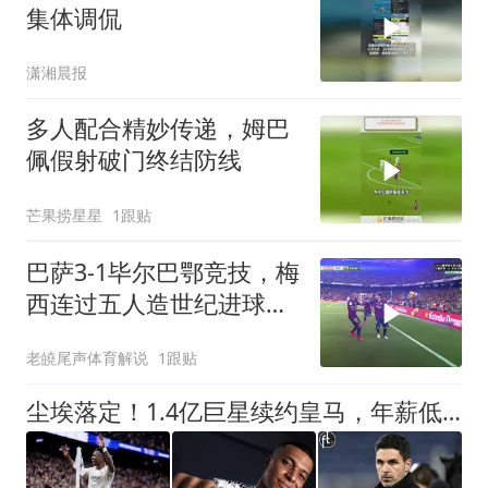
集体调侃
潇湘晨报
多人配合精妙传递，姆巴
佩假射破门终结防线
芒果捞星星
1跟贴
巴萨3-1毕尔巴鄂竞技，梅
西连过五人造世纪进球，
内马尔展示超强突破能力
老皢尾声体育解说
1跟贴
尘埃落定！1.4亿巨星续约皇马，年薪低于姆巴佩，阿森纳计划落空