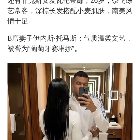
还有菲克斯女友瓦伦蒂娜，26岁，奈飞综
艺常客，深棕长发搭配小麦肌肤，南美风
情十足。
B席妻子伊内斯·托马斯：气质温柔文艺，
被誉为“葡萄牙赛琳娜”。