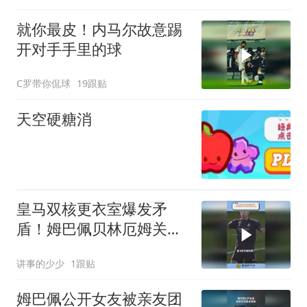
就你最皮！内马尔故意踢
开对手手里的球
C罗带你侃球
19跟贴
天空硬糖消
皇马双核更衣室爆发矛
盾！姆巴佩贝林厄姆关系
降至冰点
讲事的少少
1跟贴
姆巴佩公开女友被亲友团