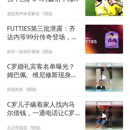
梅开二度，哈维、伊涅斯
老皢尾声体育解说
1跟贴
塔
FUTTIES第三批泄露：齐
达内等99分传奇登场，姆
巴佩还得等？
峡谷一级保护废物
3跟贴
C罗婚礼宾客名单曝光？
姆巴佩、维尼修斯现身，
众多巨星或将齐聚
抓猫的鱼
3跟贴
C罗儿子瞒着家人找内马
尔借钱，一通电话让C罗
陷入恐慌
太正经搞笑
7跟贴