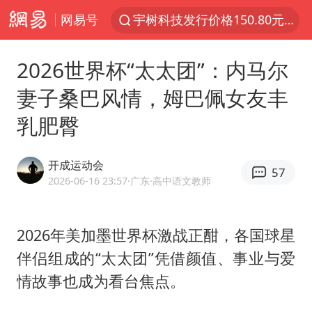
网易号
宇树科技发行价格150.80元/股
看守所辅警收受10万获刑1年
2026世界杯“太太团”：内马尔
宇树科技王兴兴身家有望超200亿元
妻子桑巴风情，姆巴佩女友丰
五粮液渠道价一箱上涨近百元
乳肥臀
CIA被曝已秘密设立古巴工作组
U17国足1分钟轰2球
开成运动会
57
泰国一女公务员妆容引争议 本人回应
2026-06-16 23:57
·广东
·高中语文教师
法国下周开始禁止未经同意的电话营销
村民谈“梅姨”：叫的其实是“媒姨”
2026年美加墨世界杯激战正酣，各国球星
伴侣组成的“太太团”凭借颜值、事业与爱
“深圳地面沉降致车辆损坏”不实
情故事也成为看台焦点。
外交部发言人就广岛核爆81周年等答记者问