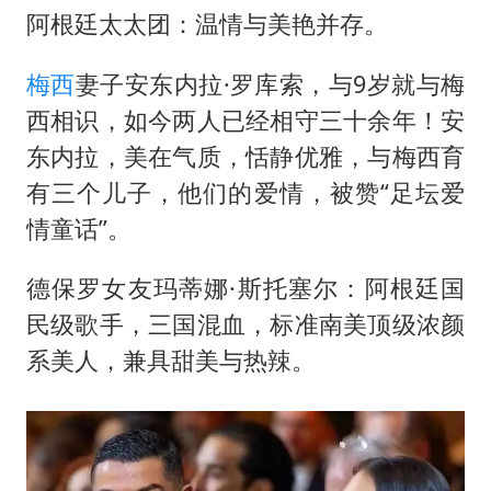
阿根廷太太团：温情与美艳并存。
梅西
妻子安东内拉·罗库索，与9岁就与梅
西相识，如今两人已经相守三十余年！安
东内拉，美在气质，恬静优雅，与梅西育
有三个儿子，他们的爱情，被赞“足坛爱
情童话”。
德保罗女友玛蒂娜·斯托塞尔：阿根廷国
民级歌手，三国混血，标准南美顶级浓颜
系美人，兼具甜美与热辣。