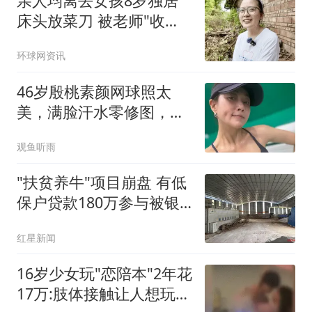
亲人均离去女孩8岁独居
床头放菜刀 被老师"收
养"后逆袭
环球网资讯
46岁殷桃素颜网球照太
美，满脸汗水零修图，紧
致肌肉线条太绝了
观鱼听雨
"扶贫养牛"项目崩盘 有低
保户贷款180万参与被银
行起诉
红星新闻
16岁少女玩"恋陪本"2年花
17万:肢体接触让人想玩多