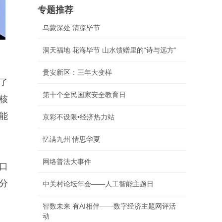
专题推荐
乌蒙深处 清凉毕节
洞天福地 花海毕节 山水馈赠里的“诗与远方”
贵安新区：三年大变样
了
第十个全民国家安全教育日
核
能
京彩不设限•经济热力站
忆满九州 情思华夏
网络普法大事件
口
分
中关村论坛年会——人工智能主题日
智数未来 有AI相伴——数字经济主题网评活
动