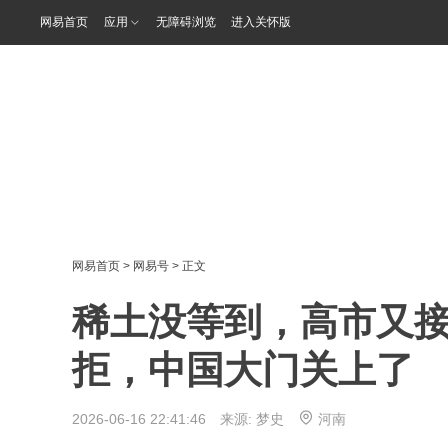
网易首页
应用
无障碍浏览
进入关怀版
网易首页
>
网易号
> 正文
稀土没等到，高市又
拒，中国大门关上了
2026-06-16 22:41:46 来源:
梦史
河南