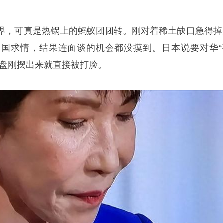
界，可真是热锅上的蚂蚁团团转。刚对着稀土缺口急得掉
国求情，结果连面谈的机会都没摸到。日本说要对华“
算盘刚摆出来就直接被打脸。