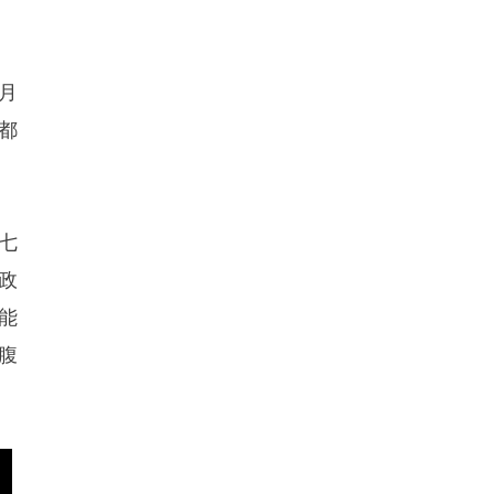
月
都
七
政
能
腹