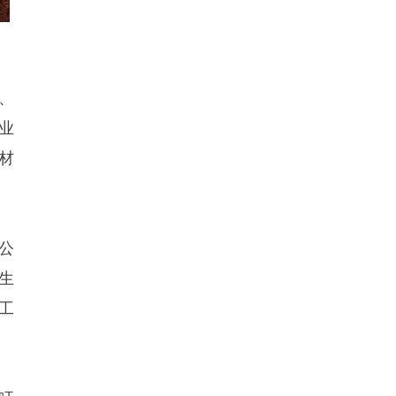
、
业
材
公
生
工