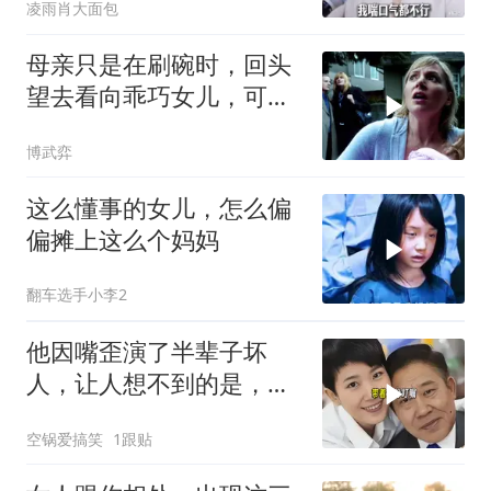
凌雨肖大面包
母亲只是在刷碗时，回头
望去看向乖巧女儿，可怕
事情发生了
博武弈
这么懂事的女儿，怎么偏
偏摊上这么个妈妈
翻车选手小李2
他因嘴歪演了半辈子坏
人，让人想不到的是，他
女儿是我们熟悉的她
空锅爱搞笑
1跟贴