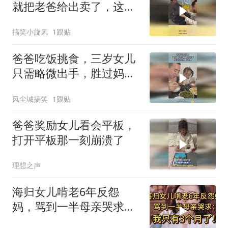
就把老爸给出卖了，这巴
掌挨的不冤枉
搞笑小旋风
1跟贴
爸爸吃饭挑食，三岁女儿
只需略微出手，胜过妈妈
所有说教
风尘城搞笑
1跟贴
爸爸奖励女儿看会平板，
打开平板那一刻崩溃了
理想之声
海归女儿啃老6年反怨
妈，骂到一半母亲哭求：
我只有3个月了！