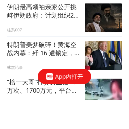
伊朗最高领袖亲家公开挑
衅伊朗政府：计划组织25
万人，改变国家方向
桂系007
特朗普美梦破碎！黄海空
战内幕：歼 16 遭锁定，
歼 36 抢先首飞
林杰论事
App内打开
“榜一大哥”打赏女主播44
万次、1700万元，平台分
走60%，主播分走31%！
大爱三湘
其妻起诉想追回，法院判
了
湖北前首富被抓，真正的
清算开始了