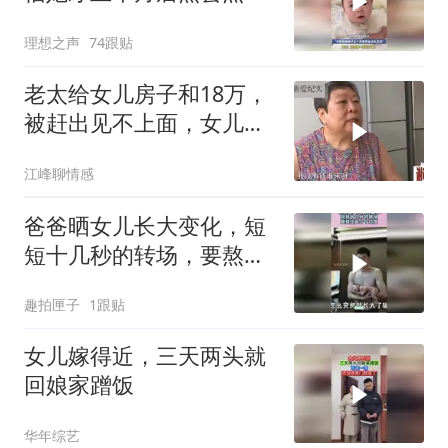
互动”
理想之声
74跟贴
老太给女儿房子和18万，
被赶出见不上面，女儿：
母亲天天恶言
江峰聊情感
爸爸晒女儿长大变化，短
短十几秒的转场，要熬过
多少个日夜！
趣拍匣子
1跟贴
女儿嫁得近，三天两头就
回娘家蹭饭
华年综艺