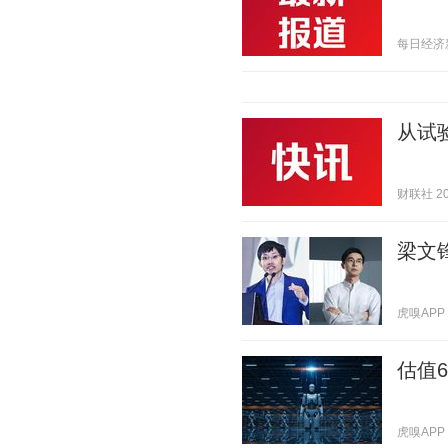
每日经济新闻
从试
财联社 202
梁文
虎嗅APP 2
估值
虎嗅APP 2