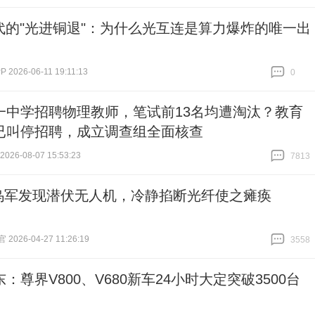
跟贴
0
时代的"光进铜退"：为什么光互连是算力爆炸的唯一出
2026-06-11 19:11:13
0
跟贴
0
一中学招聘物理教师，笔试前13名均遭淘汰？教育
已叫停招聘，成立调查组全面核查
26-08-07 15:53:23
7813
跟贴
7813
乌军发现潜伏无人机，冷静掐断光纤使之瘫痪
026-04-27 11:26:19
3558
跟贴
3558
：尊界V800、V680新车24小时大定突破3500台