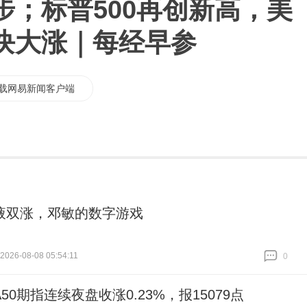
步；标普500再创新高，美
块大涨｜每经早参
载网易新闻客户端
液双涨，邓敏的数字游戏
026-08-08 05:54:11
0
跟贴
0
50期指连续夜盘收涨0.23%，报15079点