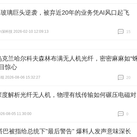
跟贴
0
5年玻璃巨头逆袭，被弃近20年的业务凭AI风口起飞
h深科技 2026-02-10 12:09:13
15
跟贴
15
乌克兰哈尔科夫森林布满无人机光纤，密密麻麻如“
触目惊心
 2026-08-06 15:32:27
20
跟贴
20
深度解析光纤无人机，物理有线传输如何碾压电磁对
6-08-05 11:30:00
0
跟贴
0
塔巴被指给总统下"最后警告" 爆料人发声意味深长