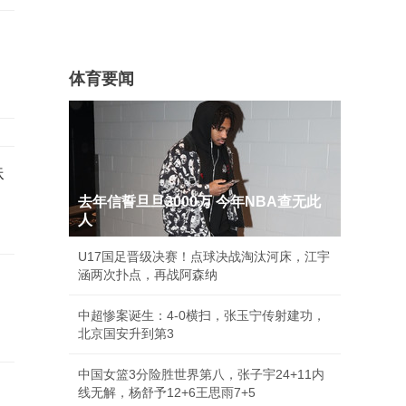
体育要闻
蛛
去年信誓旦旦3000万 今年NBA查无此
人
U17国足晋级决赛！点球决战淘汰河床，江宇
涵两次扑点，再战阿森纳
中超惨案诞生：4-0横扫，张玉宁传射建功，
北京国安升到第3
中国女篮3分险胜世界第八，张子宇24+11内
线无解，杨舒予12+6王思雨7+5