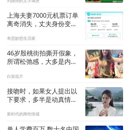
刘姚尧的文字城堡
上海夫妻7000元机票订单
离奇消失，丈夫身份变
2011年孩童
奇思妙想生活家
46岁殷桃街拍撕开假象，
所谓松弛感，大多是内娱
精心包装的话术
白宸侃片
接吻时，如果女人提出以
下要求，多半是动真情
了，别不懂
新时代的两性情感
单人学费百万 数十名中国