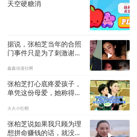
天空硬糖消
据说，张柏芝当年的合照
门事件只是为了刺激谢霆
锋，自从那挡事爆
鑫鑫动漫社啊
张柏芝打心底疼爱孩子，
单凭这份母爱，她称得上
一位合格的好母亲
火火小红帽
张柏芝说如果我只顾为理
想拼命赚钱的话，就没有