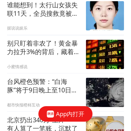
多人怎么连这母子都救不
谁能想到！太行山女孩失
了
联11天，全员搜救竟被虚
假信息活活误导！
据说说娱乐
别只盯着非农了！黄金暴
力拉升3%的背后，藏着一
个更大的局
小蜜情感说
台风橙色预警：“白海
豚”将于9日晚上至10日早
晨在舟山到福建福鼎一带
都市快报橙柿互动
沿海登陆，浙江沿海9-12
App内打开
级大风，浙江部分地区大
北京扔出340万“王炸”——
到暴雨，局地大暴雨
有人算了一笔账，沉默了