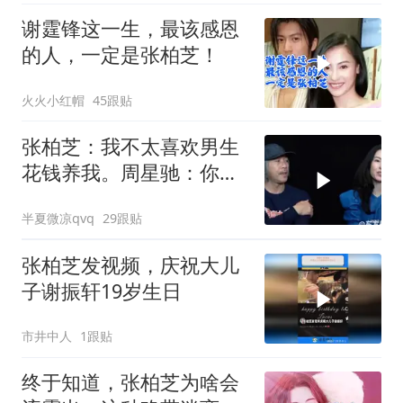
谢霆锋这一生，最该感恩
的人，一定是张柏芝！
火火小红帽
45跟贴
张柏芝：我不太喜欢男生
花钱养我。周星驰：你不
早说
半夏微凉qvq
29跟贴
张柏芝发视频，庆祝大儿
子谢振轩19岁生日
市井中人
1跟贴
终于知道，张柏芝为啥会