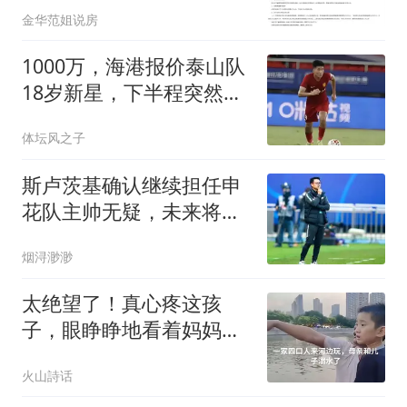
金华范姐说房
1000万，海港报价泰山队
18岁新星，下半程突然爆
发，泰山套现好机会？
体坛风之子
斯卢茨基确认继续担任申
花队主帅无疑，未来将肩
负重任，引发热议
烟浔渺渺
太绝望了！真心疼这孩
子，眼睁睁地看着妈妈和
哥哥消失，多么的孤单和
火山詩话
无助，网友：悲哀，这么