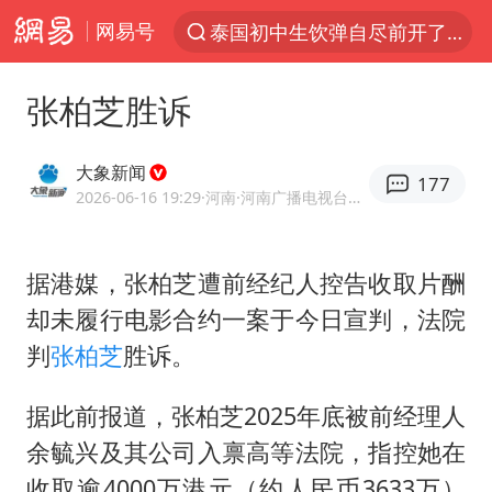
网易号
泰国初中生饮弹自尽前开了26枪
“电影+”如何激发千亿级消费新活力？
张柏芝胜诉
预计“白海豚”明晚将在浙江舟山到福建福鼎一带沿海登陆
云南一地过火把节意外灼伤16人
大象新闻
177
女子被狗舔脚确诊三级暴露 医生回应
2026-06-16 19:29
·河南
·河南广播电视台官方网易号
台风白海豚已进入24小时警戒线
据港媒，
张柏芝
遭前经纪人控告收取片酬
泰国校园枪击事件已致8死30余伤
却未履行电影合约一案于今日宣判，法院
俄黑客称掌握北约直接参与袭俄证据
判
张柏芝
胜诉。
“东北超”哈尔滨主场收官战小贴士
考生称遭第二名花钱劝退 当地再通报
据此前报道，张柏芝2025年底被前经理人
余毓兴及其公司入禀高等法院，指控她在
泉州市委书记张毅恭被查
收取逾4000万港元（约人民币3633万）