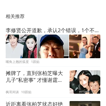
相关推荐
李修贤公开道歉，承认2个错误，1个不争事实，原来张柏芝没撒谎
嘴角上翘的弧度
1跟贴
摊牌了，直到张柏芝曝大
儿子“私密事” 才懂谢霆锋
的缺席影响多大
枫哥闲谈
10跟贴
近距离看张柏芝状态好绝