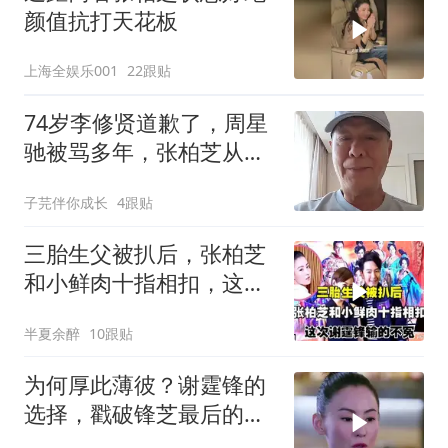
颜值抗打天花板
上海全娱乐001
22跟贴
74岁李修贤道歉了，周星
驰被骂多年，张柏芝从没
说谎
子芫伴你成长
4跟贴
三胎生父被扒后，张柏芝
和小鲜肉十指相扣，这次
谢霆锋输的不冤
半夏余醉
10跟贴
为何厚此薄彼？谢霆锋的
选择，戳破锋芝最后的体
面