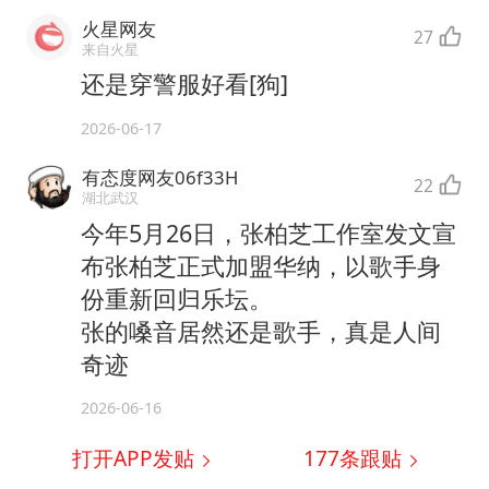
火星网友
27
来自火星
还是穿警服好看[狗]
2026-06-17
有态度网友06f33H
22
湖北武汉
今年5月26日，张柏芝工作室发文宣
布张柏芝正式加盟华纳，以歌手身
份重新回归乐坛。
张的嗓音居然还是歌手，真是人间
奇迹
2026-06-16
打开APP发贴
177
条跟贴