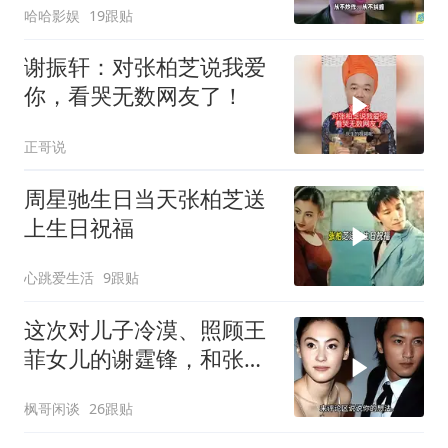
哈哈影娱
19跟贴
谢振轩：对张柏芝说我爱
你，看哭无数网友了！
正哥说
周星驰生日当天张柏芝送
上生日祝福
心跳爱生活
9跟贴
这次对儿子冷漠、照顾王
菲女儿的谢霆锋，和张柏
芝彻底“切割”
枫哥闲谈
26跟贴