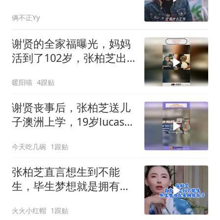
我可爱的三个儿子。太通
俩不正Yy
透的妈妈
谢贤的全家福曝光，妈妈
活到了102岁，张柏芝出
镜，十分孝顺奶奶
暖阳喵
4跟贴
谢贤丧事后，张柏芝送儿
子澳洲上学，19岁lucas临
别拥抱妈妈孝顺
今天吃几碗
1跟贴
张柏芝直言想生到不能
生，毕生梦想就是拥有孩
子！
火火小红帽
1跟贴