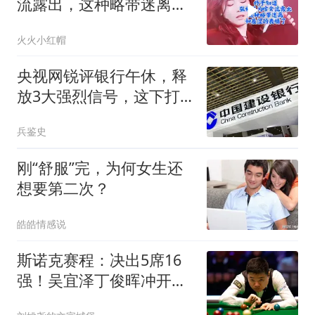
流露出，这种略带迷离和
羞涩的表情了！
火火小红帽
央视网锐评银行午休，释
放3大强烈信号，这下打
工人的福音要来了
兵鉴史
刚“舒服”完，为何女生还
想要第二次？
皓皓情感说
斯诺克赛程：决出5席16
强！吴宜泽丁俊晖冲开门
红，周跃龙PK老马