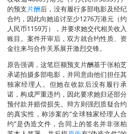
2名小孩玩手机低头幅度近乎折叠
的预支
片酬
后，没有履行多部电影及经纪
微信新功能：你可以“撤回”你的撤回
合约，因此向她追讨至少1276万港元（约
“中国蔬菜之乡”最高温达41.8℃
人民币1159万），并要求她交代相关收入
老人离世案亲属质疑记录仪
账目。案件开审后，双方就合约性质、资
79岁老人被城管撞倒后离世案一审开庭
金往来与合作关系展开激烈交锋。
胡彦斌获《歌手2026》歌王
原告强调，这笔巨额预支片酬基于张柏芝
秋天的第一杯奶茶到底有多火
承诺拍摄多部电影，并同意由他们担任其
夯实基础开新局
独家经理人。但她在收款后没有履行承
诺，构成严重违约，因此要求她归还部分
预付款并赔偿损失。辩方则强烈质疑合约
的真实性，称涉案的“全球独家经理人合
约”是伪造文件，合同上的签名并非张柏
芝本人签署，并反指
原告
有“伪造文件”的