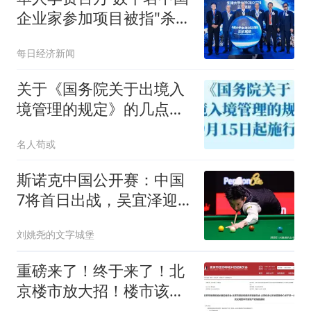
企业家参加项目被指"杀猪
盘"
每日经济新闻
关于《国务院关于出境入
境管理的规定》的几点疑
问
名人苟或
斯诺克中国公开赛：中国
7将首日出战，吴宜泽迎
德比，丁俊晖上阵
刘姚尧的文字城堡
重磅来了！终于来了！北
京楼市放大招！楼市该回
暖了！