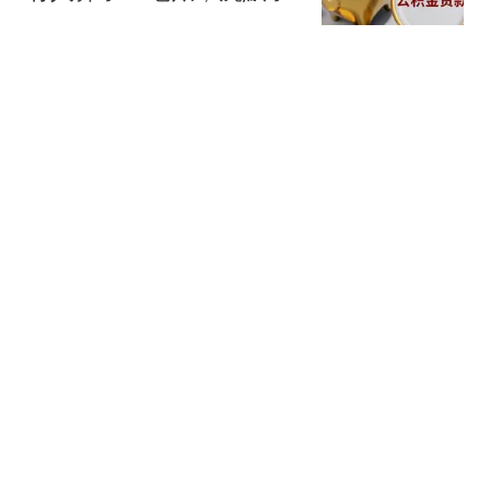
爱看剧的阿峰
WTT横滨赛：8月8日赛程
公布！国乒迎战日本队2
人，将决出4强名单
郝小小看体育
泰国外长公开呼吁中方出
面释疑，切勿激化机场风
波矛盾
牛锅巴小钒
突发！曝利物浦将租借巴
萨队长1年：明夏可买断
曾被查出心理问题
风过乡
热搜