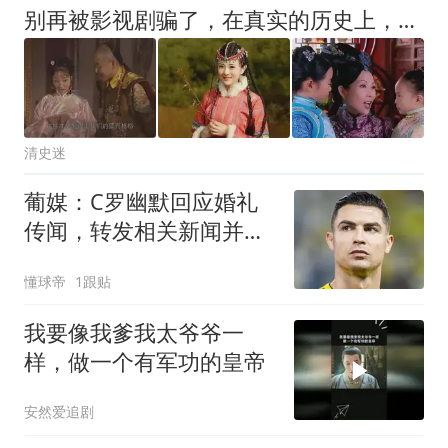
别再被影视剧骗了，在真实的历史上，格格不是皇帝的女儿，但可以是皇帝的低级后妃，雍正帝后宫有4位格格，顺治帝后宫有20位格格
清史迷
葡媒：C罗幽默回应婚礼
传闻，转发相关新闻并回
复笑哭表情
懂球帝
1跟贴
我要像我爹我太爷爷一
样，做一个有军功的皇帝
安然爱追剧