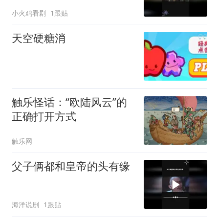
君
小火鸡看剧
1跟贴
天空硬糖消
触乐怪话：“欧陆风云”的
正确打开方式
触乐网
父子俩都和皇帝的头有缘
海洋说剧
1跟贴