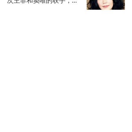
次王菲和窦唯的联手，给
离异夫妻上了一课
无处不风景love
渐冻症父亲倒地去世 保险
按"病故"赔2000元儿子不
同意
1818黄金眼
搬冰工人旺季月入1.3万元
00后老板：家中负债近两
亿
极目新闻
男孩被海浪卷走2天后仍
未找到 当地：肯定不会放
弃
潇湘晨报