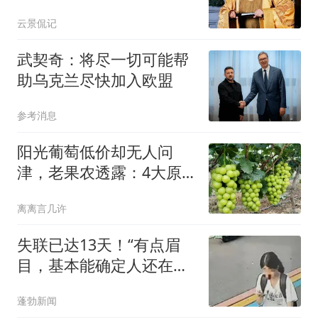
一月挣2万辛苦钱
云景侃记
武契奇：将尽一切可能帮
助乌克兰尽快加入欧盟
参考消息
阳光葡萄低价却无人问
津，老果农透露：4大原
因让它从高端到谷底
离离言几许
失联已达13天！“有点眉
目，基本能确定人还在山
上”，独行南太行的22岁女
蓬勃新闻
生程某圆牵动人心，其最