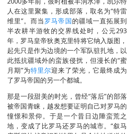
2000多年前，彼时植被丰润水泽，凯尔特
人在这里聚集，形成部落，取名为“特雷
上海大部迎大暴雨
维里”。而当
罗马帝国
的疆域一直拓展到
《龙餐馆》 冲奖
半农耕半游牧的交界线处时，公元293
蒯曼挺进WTT横滨冠军赛女单四强
年，罗马皇帝狄奥克里特将它纳入版图，
构建更高水平的全民健身公共服务体系
起先只是作为边境的一个军队驻扎地，以
此抵抗疆域外的蛮族侵扰，但漫长的“蜜
月期”为
特里尔
迎来了荣光，它最终成为
了罗马帝国的另一个都城。
那是一段甜美的时光，曾经“落后”的部落
被帝国青睐，越发想要证明自己对罗马的
憧憬和景仰。于是一个昔日边陲蛮荒之
地，变成了比罗马还罗马的城市。“叙马