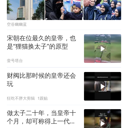
空谷幽幽蓝
宋朝在位最久的皇帝，也
是“狸猫换太子”的原型
壹号塔台
财阀比那时候的皇帝还会
玩
狂吃不胖大剪辑
1跟贴
做太子二十年，当皇帝十
个月，却可称得上一代明