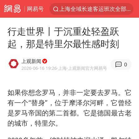
上海全域长途客运班次全部停运
网易号
今日15时起福州地铁高架区段停运
行走世界丨于沉重处轻盈跃
白海豚逼近浙闽沿海
起，那是特里尔最性感时刻
1枚就能让航母瘫痪 轰-6J实力有多强
王艺迪2-4不敌张本美和止步4强
上观新闻
0
国足U17与阿森纳决赛取消 并列冠军
2026-06-16 19:26
·上海
·上观新闻官方网易号
上门女婿出轨女邻居多年被判重婚罪
王传君 《披荆斩棘》
如果你想念罗马，并非一定要去罗马。它
有一个“替身”，位于摩泽尔河畔，它曾经
2025年小学教师减少13.19万
是罗马帝国的第二首都。它是德国最古老
王艺迪无缘横滨赛决赛
的城市，特里尔。
泰国：高度重视中国游客旅游体验
于东来直播和胖东来核心团队开会