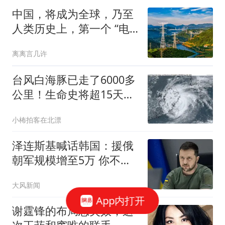
后轨迹定位已确认
中国，将成为全球，乃至
人类历史上，第一个 “电
力王国”
离离言几许
台风白海豚已走了6000多
公里！生命史将超15天，
为何还有14级？
小柨拍客在北漂
泽连斯基喊话韩国：援俄
朝军规模增至5万 你不担
心吗
大风新闻
App内打开
谢霆锋的布局恐失效，这