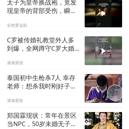
太子为皇帝换战袍，竟发
现皇帝的背部受伤，瞬间
泪崩
安然爱追剧
C罗被传婚礼教堂外人多
到爆，全网蹲守C罗大婚
结果新人不是他
潇湘晨报
泰国初中生枪杀7人 幸存
老师：想杀我时刚好子弹
用完
潇湘晨报
郑国霖现状：常年在景区
当NPC，50岁未婚无子，