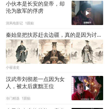
小伙本是长安的皇帝，却
沦为敌军的俘虏
清风电影记
1跟贴
秦始皇把扶苏赶去边疆，真的是因为讨厌他吗？背后的原因细思极恐
小莜读史
汉武帝刘彻差一点因为女
人，被太后废黜王位
冷门精选
1跟贴