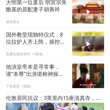
大明第一位废后 明宣宗朱
瞻基的原配妻子胡善祥
朝话熹史
国外教堂现独特仪式，8
位拉炉人齐上阵，操控巨
大香炉摆动！
无厘头搞笑派对
14跟贴
他演皇帝本是寻常事，
请“本尊”出演堪称神操
作，凭此举他彻底封神
了史剧堂
1跟贴
伦敦居民抗议：3英里内15座清真寺，将再建13层超大型建筑