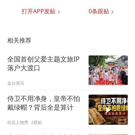
打开APP发贴
0
条跟贴
相关推荐
全国首创父爱主题文旅IP
落户大渡口
金台资讯
侍卫不用净身，皇帝不怕
戴绿帽？背后全是算计
侃侃人物秀
2跟贴