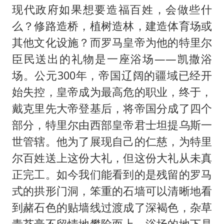
现代政府如果想要造福百姓，会做些什
么？修路造桥，植树造林，建造体育场或
其他文化设施？而罗马皇帝为他的特里尔
臣民送出的礼物是一座浴场——凯撒浴
场。公元300年，帝国辽阔的疆域已经开
始失控，皇帝成为最高危的职业，终于，
戴克里先大帝登基后，将帝国分成了四个
部分，特里尔由西部皇帝君士坦提乌斯一
世管辖。他为了展现自己的仁慈，为特里
尔百姓送上这份大礼，但这份大礼从未真
正完工。如今我们能看到的是残留的罗马
式的拱形门洞，笨重的石墙可以清晰地看
到赭石色的贴墙线过渡成了深褐色，杂草
青苔毫不留情地攀阶而上，浴场的地下是