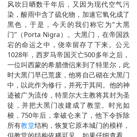
风吹日晒数千年后，又因为现代空气污
染，酸雨中含了硫化物，加速它氧化成了
黑色，于是，今天的我们称它为“大黑
门”（Porta Nigra）。大黑门，在帝国跌
宕的命运之中，侥幸留存了下来。公元
1028年，西罗马帝国灭亡500多年之后，
一位叫西蒙的希腊僧侣来到了特里尔，此
时大黑门早已荒废，他将自己砌在大黑门
中，以此作为修行，并死于其间。他的神
迹被广为流传，特里尔大主教将其封为圣
徒，并把大黑门改建成了教堂。时光如
梭，750年后，拿破仑来了，他下令拆除
所有
教堂
结构，恢复它原本城门的模样，
但教堂的结构依稀可见，如果仔细查看，