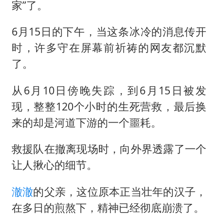
上海将苏州河水强排至黄浦江
家”了。
“老戏骨”秦焰去世
6月15日的下午，当这条冰冷的消息传开
我国民营企业创新动能持续增强
时，许多守在屏幕前祈祷的网友都沉默
真理之光，何以能照亮复兴之路？
了。
从6月10日傍晚失踪，到6月15日被发
现，整整120个小时的生死营救，最后换
来的却是河道下游的一个噩耗。
救援队在撤离现场时，向外界透露了一个
让人揪心的细节。
澈澈
的父亲，这位原本正当壮年的汉子，
在多日的煎熬下，精神已经彻底崩溃了。