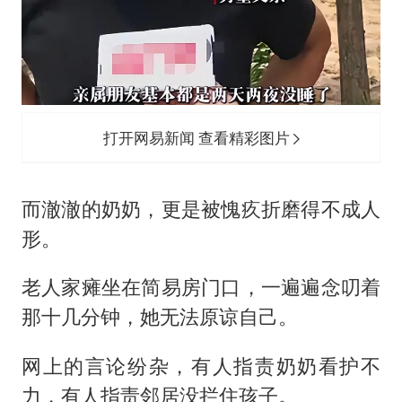
打开网易新闻 查看精彩图片
而澈澈的奶奶，更是被愧疚折磨得不成人
形。
老人家瘫坐在简易房门口，一遍遍念叨着
那十几分钟，她无法原谅自己。
网上的言论纷杂，有人指责奶奶看护不
力，有人指责邻居没拦住孩子。