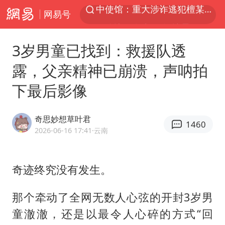
网易号
哥伦比亚发生7.5级地震
独闯南太行失联女子遗体已找到
3岁男童已找到：救援队透
哥伦比亚强震已致超20人死亡
露，父亲精神已崩溃，声呐拍
台湾不是国家不存在“国格”
下最后影像
伊朗最高领袖将任命数名高级指挥官
外交部：藏南地区是中国领土
奇思妙想草叶君
1460
广岛长崎的昨天未必不会是日本的明天
2026-06-16 17:41
·云南
公安部通报：抓获犯罪嫌疑人8200余名
男子攒206小时加班调休被拒获赔1.6万
奇迹终究没有发生。
易烊千玺金鸡百花双料影帝
那个牵动了全网无数人心弦的开封3岁男
国内发现多起“Sorry”勒索病毒攻击
童澈澈，还是以最令人心碎的方式“回